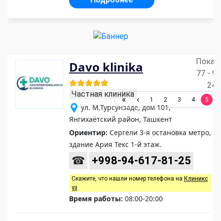
Показ
Davo klinika
77 - 95
249
Частная клиника
1
2
3
4
5
ул. М.Турсунзаде, дом 101,
Янгихаётский район, Ташкент
Ориентир:
Сергели 3-я остановка метро,
здание Ария Текс 1-й этаж.
☎
+998-94-617-81-25
Скажите, что нашли номер телефона на
Клиникс
уз
Время работы:
08:00-20:00