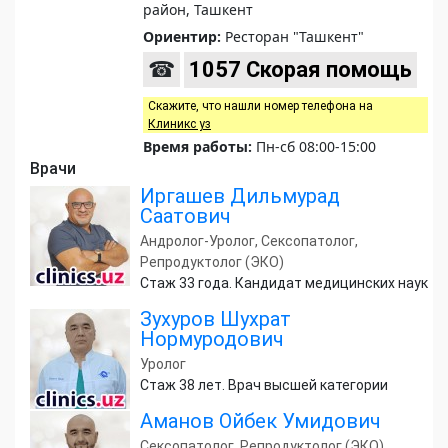
район, Ташкент
Ориентир:
Ресторан "Ташкент"
☎
1057 Скорая помощь
Скажите, что нашли номер телефона на
Клиникс уз
Время работы:
Пн-сб 08:00-15:00
Врачи
Иргашев Дильмурад
Саатович
Андролог-Уролог, Сексопатолог,
Репродуктолог (ЭКО)
Стаж 33 года. Кандидат медицинских наук
Зухуров Шухрат
Нормуродович
Уролог
Стаж 38 лет. Врач высшей категории
Аманов Ойбек Умидович
Сексопатолог, Репродуктолог (ЭКО),