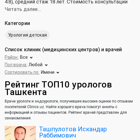
4.8), cредний стаж 18 лет. Стоимость консультации
уролога и эндоуролога от 20 000 до 500 000 сум
Читать далее...
(средняя цена 208 000 сум).
Категории
Урология детская
Список клиник (медицинских центров) и врачей
Район:
Все
Пол врача:
Любой
Сортировать по:
Имени
Рейтинг ТОП10 урологов
Ташкента
Врачи урологи и эндоурологи, получившие высокие оценки по отзывам
посетителей Clinics.uz. Найти хорошего врача помогут анкеты с
информацией и отзывы пациентов. Рейтинг врачей представлен для
ознакомления.
Ташпулотов Искандар
Раббимович