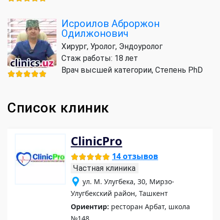
Исроилов Аброржон
Одилжонович
Хирург, Уролог, Эндоуролог
Стаж работы: 18 лет
Врач высшей категории, Степень PhD
Список клиник
ClinicPro
14 отзывов
Частная клиника
ул. М. Улугбека, 30, Мирзо-
Улугбекский район, Ташкент
Ориентир:
ресторан Арбат, школа
№148