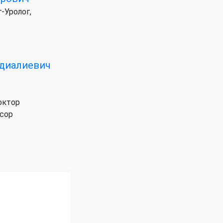
-Уролог,
рдиалиевич
октор
сор