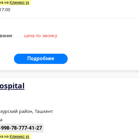
на на
Клиникс уз
17:00
ование
цена по звонку
Подробнее
ospital
ахурский район, Ташкент
ta
+998-78-777-41-27
на на
Клиникс уз