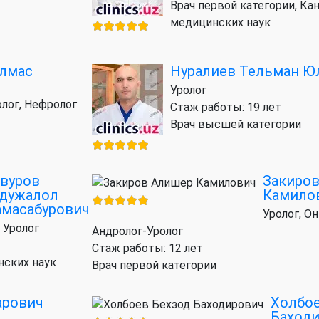
Врач первой категории, Ка
медицинских наук
Улмас
Нуралиев Тельман Ю
ч
Уролог
олог, Нефролог
Стаж работы: 19 лет
Врач высшей категории
вуров
Закиро
дужалол
Камило
масабурович
Уролог, Он
 Уролог
Андролог-Уролог
Стаж работы: 12 лет
нских наук
Врач первой категории
арович
Холбое
Баход