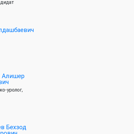
ндидат
лдашбаевич
в Алишер
вич
ко-уролог,
в Бехзод
ирович