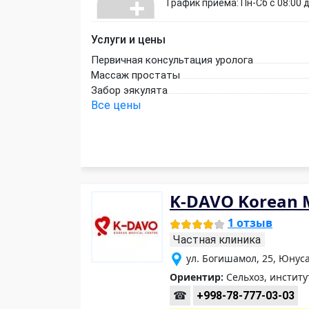
График приёма: Пн-Сб с 08:00 д
Услуги и цены
Первичная консультация уролога
Массаж простаты
Забор эякулята
Все цены
K-DAVO Korean M
1 отзыв
Частная клиника
ул. Богишамол, 25, Юнус
Ориентир:
Сельхоз, инстит
☎
+998-78-777-03-03