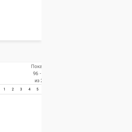
Показано
96 - 114
из 249
1
2
3
4
5
6
7
8
9
10