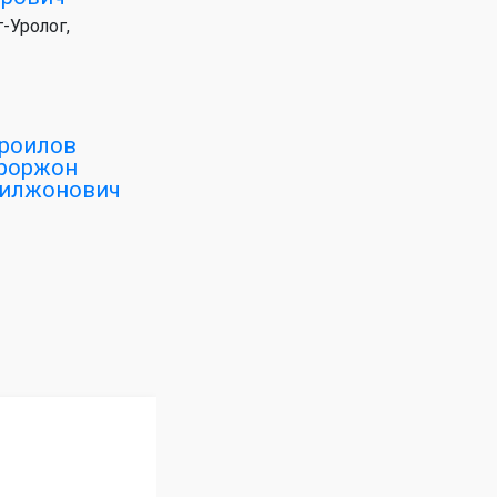
-Уролог,
роилов
роржон
илжонович