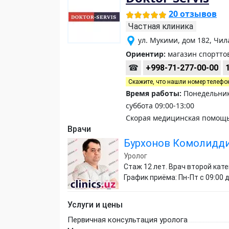
20 отзывов
Частная клиника
ул. Мукими, дом 182, Чи
Ориентир:
магазин спортто
☎
+998-71-277-00-00
Скажите, что нашли номер телефо
Время работы:
Понедельник
суббота 09:00-13:00
Скорая медицинская помощь
Врачи
Бурхонов Комолидд
Уролог
Стаж 12 лет. Врач второй кат
График приёма: Пн-Пт с 09:00 д
Услуги и цены
Первичная консультация уролога