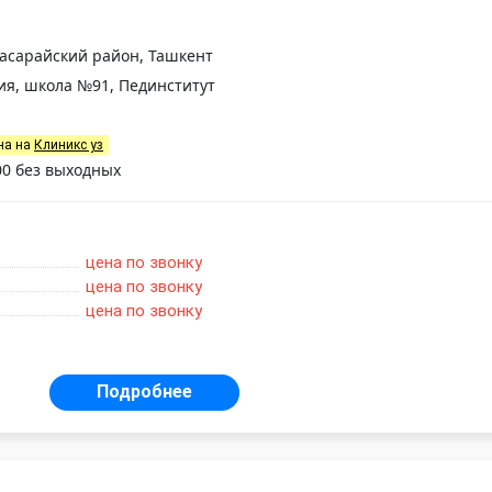
ккасарайский район, Ташкент
ия, школа №91, Пединститут
на на
Клиникс уз
:00 без выходных
цена по звонку
цена по звонку
цена по звонку
Подробнее