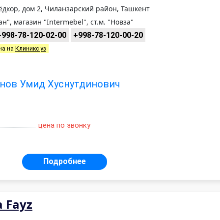
нёдкор, дом 2, Чиланзарский район, Ташкент
", магазин "Intermebel", ст.м. "Новза"
+998-78-120-02-00
+998-78-120-00-20
на на
Клиникс уз
нов Умид Хуснутдинович
цена по звонку
Подробнее
 Fayz