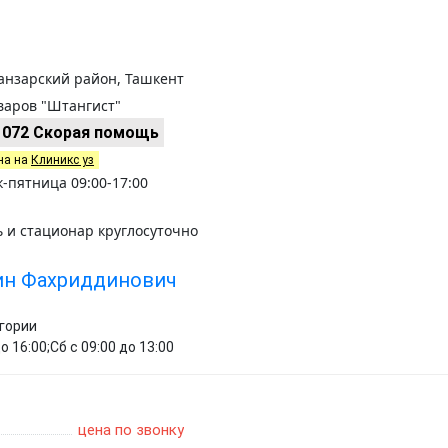
ланзарский район, Ташкент
варов "Штангист"
1072 Скорая помощь
на на
Клиникс уз
-пятница 09:00-17:00
 и стационар круглосуточно
ин Фахриддинович
егории
о 16:00;Сб с 09:00 до 13:00
цена по звонку