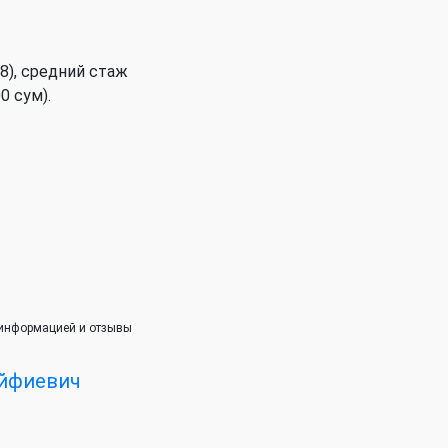
8), cредний стаж
0 сум).
с информацией и отзывы
йфиевич