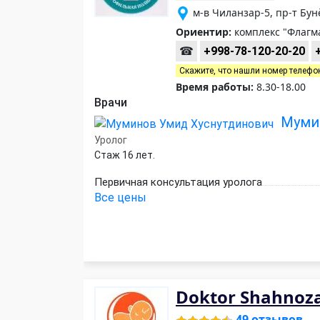
м-в Чиланзар-5, пр-т Бу
Ориентир:
комплекс "Флагман
☎
+998-78-120-20-20
Скажите, что нашли номер телефо
Время работы:
8.30-18.00
Врачи
Муми
Уролог
Стаж 16 лет.
Первичная консультация уролога
Все цены
Doktor Shahnoza
49 отзывов