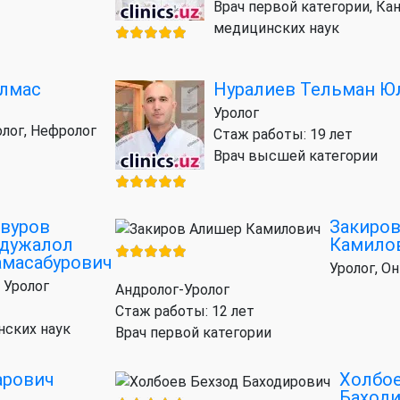
Врач первой категории, Ка
медицинских наук
Улмас
Нуралиев Тельман Ю
ч
Уролог
олог, Нефролог
Стаж работы: 19 лет
Врач высшей категории
вуров
Закиро
дужалол
Камило
масабурович
Уролог, Он
 Уролог
Андролог-Уролог
Стаж работы: 12 лет
нских наук
Врач первой категории
арович
Холбое
Баход