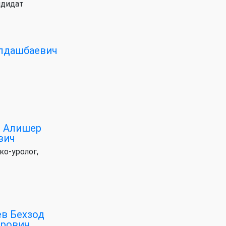
ндидат
лдашбаевич
в Алишер
вич
ко-уролог,
в Бехзод
ирович