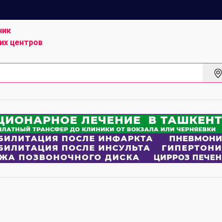
ник
их центров