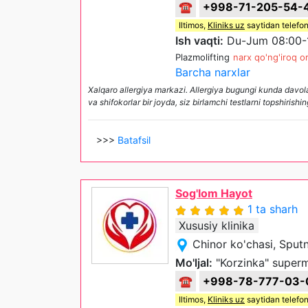
☎
+998-71-205-54-
Iltimos,
Kliniks uz
saytidan telefon
Ish vaqti:
Du-Jum 08:00-1
Plazmolifting
narx qo'ng'iroq or
Barcha narxlar
Xalqaro allergiya markazi. Allergiya bugungi kunda davola
va shifokorlar bir joyda, siz birlamchi testlarni topshirishi
>>>
Batafsil
Sog'lom Hayot
1 ta sharh
Xususiy klinika
Chinor ko'chasi, Sput
Mo'ljal:
"Korzinka" superm
☎
+998-78-777-03-
Iltimos,
Kliniks uz
saytidan telefon