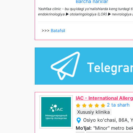
Barcha narxlar
Yashfaa clinic - bu quyidagi yo'nalishlarda keng turdagi
endokrinologiya ► otolaringologiya (LOR) ► nevrologiya
>>>
Batafsil
IAC - International Aller
2 ta sharh
Xususiy klinika
Osiyo ko'chasi, 86A,
Mo'ljal:
"Minor" metro bek