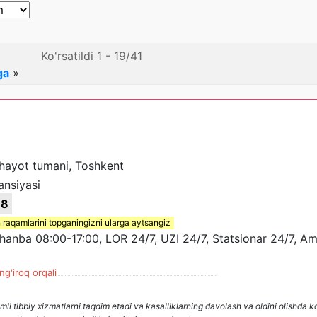
Ko'rsatildi 1 - 19/41
ga
»
ihayot tumani, Toshkent
ansiyasi
18
 raqamlarini topganingizni ularga aytsangiz
nba 08:00-17:00, LOR 24/7, UZI 24/7, Statsionar 24/7, Am
ng'iroq orqali
mli tibbiy xizmatlarni taqdim etadi va kasalliklarning davolash va oldini olishda 