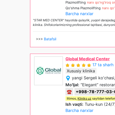
Plazmolifting
narx qo'ng'iroq or
Qo'shma Plazmolifting
narx qo'
Barcha narxlar
"STAR MED CENTER" hayotida qulaylik, yuqori darajadagi 
klinika. Shifokorlarimizning professional tajribasi, dunyon
>>>
Batafsil
Global Medical Center
17 ta sharh
Xususiy klinika
yangi Sergeli ko'chasi
Mo'ljal:
“Elegant” restoran
☎
+998-78-777-03-
Iltimos,
Kliniks uz
saytidan telefon
Ish vaqti:
Tunu-kun (24/7
Barcha narxlar