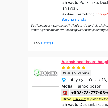
Ish vaqti:
Poliklinika: D
ishlaydi).
Qo'shma Plazmolifting
narx qo'
Barcha narxlar
Sog'lom hayot – sizning sog'lig'ingizga g'amxo'rlik qilish 
uchun ilg'or uskunalar va texnologiyalar bilan jihozlangan
>>>
Batafsil
Aakash healthcare hospi
Xususiy klinika
Lutfiy uyi ko'chasi 1
Mo'ljal:
Farhod bozori
☎
+998-78-777-03-
Iltimos,
Kliniks uz
saytidan telefon
Ish vaqti:
Dushanba-Juma 