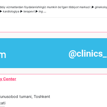
 tibbiy xizmatlardan foydalanishingiz mumkin bo'lgan tibbiyot markazi: ► ginekol
 ► kardiologiya ► terapevt ► ing
...
gy Center
 Yunusobod tumani, Toshkent
ati