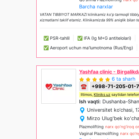
Barcha narxlar
VATAN TIBBIYOT MARKAZI klinikamiz ko'p tarmoqli tibbiyot 
xizmatlarni taklif etamiz. Klinikamizda 99% aniqlik bilan
✅ PSR-tahlil
✅ IFA (Ig M+G antitelolari)
✅ Aeroport uchun ma'lumotnoma (Rus/Eng)
Yashfaa clinic - Birgalik
6 ta sharh
☎
+998-71-205-01-
Iltimos,
Kliniks uz
saytidan telefon
Ish vaqti:
Dushanba-Shanb
Universitet ko‘chasi, 1
Mirzo Ulug'bek ko'cha
Plazmolifting
narx qo'ng'iroq or
Vaginal Plazmolifting
narx qo'ng