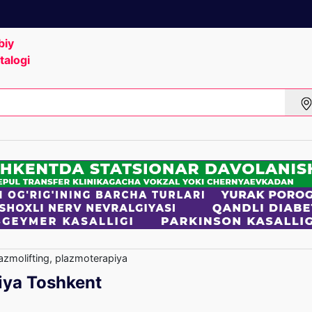
biy
talogi
azmolifting, plazmoterapiya
iya Toshkent