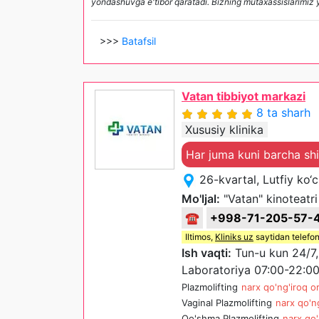
yondashuvga e'tibor qaratadi. Bizning mutaxassislarimiz 
>>>
Batafsil
Vatan tibbiyot markazi
8 ta sharh
Xususiy klinika
Har juma kuni barcha sh
26-kvartal, Lutfiy ko‘
Mo'ljal:
"Vatan" kinoteatri
☎
+998-71-205-57-
Iltimos,
Kliniks uz
saytidan telefon
Ish vaqti:
Tun-u kun 24/7
Laboratoriya 07:00-22:0
Plazmolifting
narx qo'ng'iroq or
Vaginal Plazmolifting
narx qo'ng
Qo'shma Plazmolifting
narx qo'