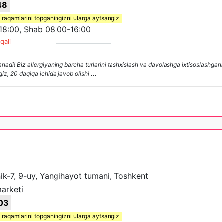
48
 raqamlarini topganingizni ularga aytsangiz
8:00, Shab 08:00-16:00
qali
nadi! Biz allergiyaning barcha turlarini tashxislash va davolashga ixtisoslashga
ngiz, 20 daqiqa ichida javob olishi
...
nik-7, 9-uy, Yangihayot tumani, Toshkent
arketi
03
 raqamlarini topganingizni ularga aytsangiz