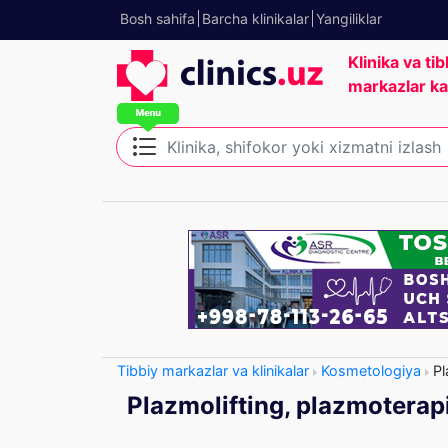
Bosh sahifa
Barcha klinikalar
Yangiliklar
Klinika va tib
markazlar ka
Tibbiy markazlar va klinikalar
Kosmetologiya
Pl
Plazmolifting, plazmoterap