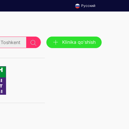
Русский
Klinika qo'shish
Toshkent