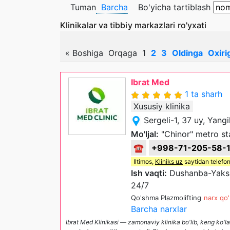
Tuman
Barcha
Bo'yicha tartiblash
Klinikalar va tibbiy markazlari ro'yxati
«
Boshiga
Orqaga
1
2
3
Oldinga
Oxiri
Ibrat Med
1 ta sharh
Xususiy klinika
Sergeli-1, 37 uy, Yang
Mo'ljal:
"Chinor" metro st
☎
+998-71-205-58-
Iltimos,
Kliniks uz
saytidan telefon
Ish vaqti:
Dushanba-Yaksha
24/7
Qo'shma Plazmolifting
narx qo'
Barcha narxlar
Ibrat Med Klinikasi — zamonaviy klinika bo'lib, keng ko'la