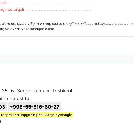
qali
ng'iroq orqali
xizmatni qadrlaydigan va eng muhimi, sog'lom bo'lishni xohlaydigan insonlar uc
ing yetakchi ixtisoslashgan klinik
...
, 35 uy, Sergeli tumani, Toshkent
i ro'parasida
03
+998-55-516-60-27
 raqamlarini topganingizni ularga aytsangiz
)