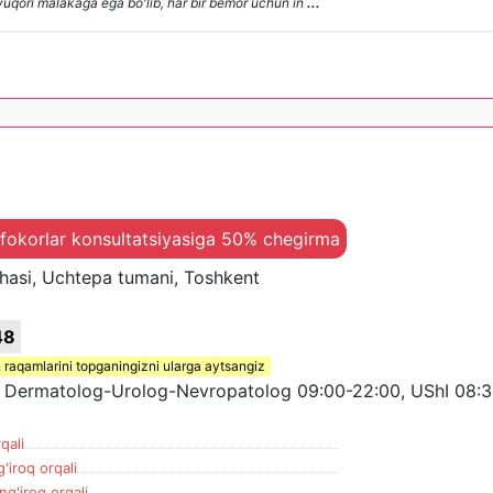
yuqori malakaga ega bo'lib, har bir bemor uchun in
...
ifokorlar konsultatsiyasiga 50% chegirma
chasi, Uchtepa tumani, Toshkent
48
 raqamlarini topganingizni ularga aytsangiz
, Dermatolog-Urolog-Nevropatolog 09:00-22:00, UShI 08:3
0
qali
'iroq orqali
ng'iroq orqali