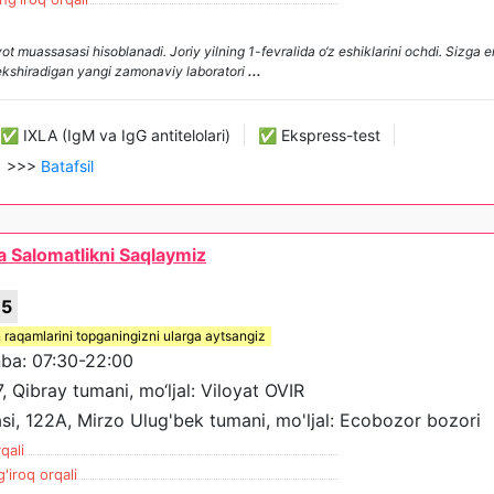
muassasasi hisoblanadi. Joriy yilning 1-fevralida o‘z eshiklarini ochdi. Sizga e
 tekshiradigan yangi zamonaviy laboratori
...
✅ IXLA (IgM va IgG antitelolari)
✅ Ekspress-test
>>>
Batafsil
da Salomatlikni Saqlaymiz
75
 raqamlarini topganingizni ularga aytsangiz
a: 07:30-22:00
7, Qibray tumani, mo‘ljal: Viloyat OVIR
si, 122A, Mirzo Ulug'bek tumani, mo'ljal: Ecobozor bozori
qali
'iroq orqali