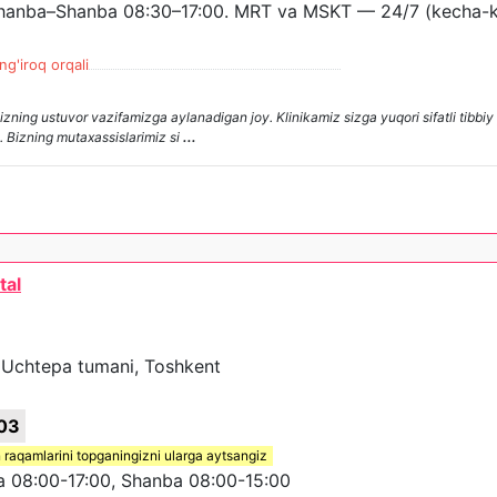
ushanba–Shanba 08:30–17:00. MRT va MSKT — 24/7 (kecha-
ng'iroq orqali
bizning ustuvor vazifamizga aylanadigan joy. Klinikamiz sizga yuqori sifatli tibbi
. Bizning mutaxassislarimiz si
...
tal
A, Uchtepa tumani, Toshkent
03
 raqamlarini topganingizni ularga aytsangiz
08:00-17:00, Shanba 08:00-15:00