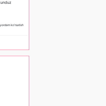
kunduz
y yordam ko'rsatish