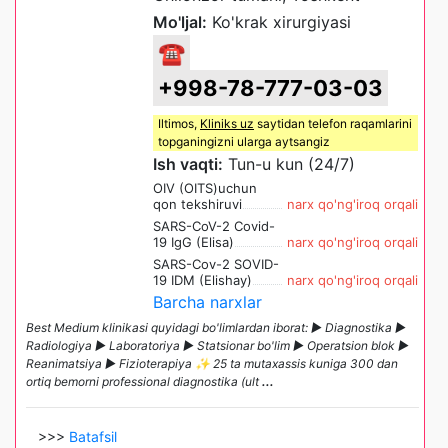
Mo'ljal:
Ko'krak xirurgiyasi
☎
+998-78-777-03-03
Iltimos,
Kliniks uz
saytidan telefon raqamlarini
topganingizni ularga aytsangiz
Ish vaqti:
Tun-u kun (24/7)
OIV (OITS)uchun
qon tekshiruvi
narx qo'ng'iroq orqali
SARS-CoV-2 Covid-
19 IgG (Elisa)
narx qo'ng'iroq orqali
SARS-Cov-2 SOVID-
19 IDM (Elishay)
narx qo'ng'iroq orqali
Barcha narxlar
Best Medium klinikasi quyidagi bo'limlardan iborat: ► Diagnostika ►
Radiologiya ► Laboratoriya ► Statsionar bo'lim ► Operatsion blok ►
Reanimatsiya ► Fizioterapiya ✨ 25 ta mutaxassis kuniga 300 dan
ortiq bemorni professional diagnostika (ult
...
>>>
Batafsil