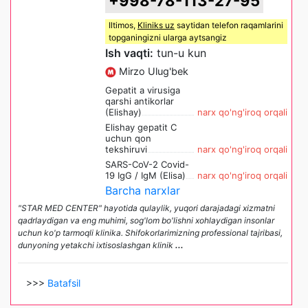
+998-78-113-27-95
Iltimos,
Kliniks uz
saytidan telefon raqamlarini
topganingizni ularga aytsangiz
Ish vaqti:
tun-u kun
Mirzo Ulug'bek
Gepatit a virusiga
qarshi antikorlar
(Elishay)
narx qo'ng'iroq orqali
Elishay gepatit C
uchun qon
tekshiruvi
narx qo'ng'iroq orqali
SARS-CoV-2 Covid-
19 IgG / IgM (Elisa)
narx qo'ng'iroq orqali
Barcha narxlar
"STAR MED CENTER" hayotida qulaylik, yuqori darajadagi xizmatni
qadrlaydigan va eng muhimi, sog'lom bo'lishni xohlaydigan insonlar
uchun ko'p tarmoqli klinika. Shifokorlarimizning professional tajribasi,
dunyoning yetakchi ixtisoslashgan klinik
...
>>>
Batafsil