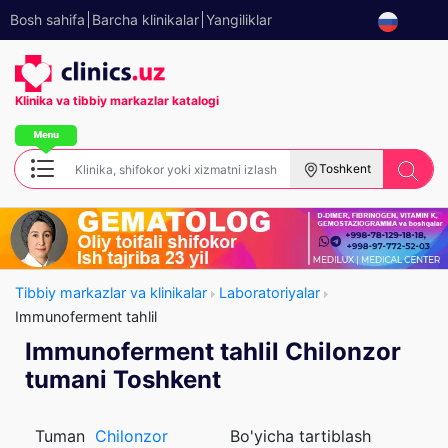
Bosh sahifa
Barcha klinikalar
Yangiliklar
Klinika va tibbiy
markazlar katalogi
Toshkent
Tibbiy markazlar va klinikalar
Laboratoriyalar
Immunoferment tahlil
Immunoferment tahlil Chilonzor
tumani Toshkent
Tuman
Chilonzor
Bo'yicha tartiblash