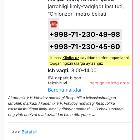
jarrohligi ilmiy-tadqiqot instituti,
"Chilonzor" metro bekati
☎
+998-71-230-49-98
+998-71-230-45-60
Iltimos,
Kliniks uz
saytidan telefon raqamlarini
topganingizni ularga aytsangiz
Ish vaqti:
8.00-14.00
IFA gepatit b qon
tekshiruvi
narx qo'ng'iroq orqali
Barcha narxlar
Akademik V.V. Vohidov nomidagi Respublika ixtisoslashtirilgan
jarrohlik markazi Akademik V.V. Vohidov nomidagi Respublika
ixtisoslashtirilgan ilmiy-amaliy tibbiyot markazi — O‘zbekistondagi
eng yirik tibbiyot markazlaridan biri bo‘lib, yuqor
...
>>>
Batafsil