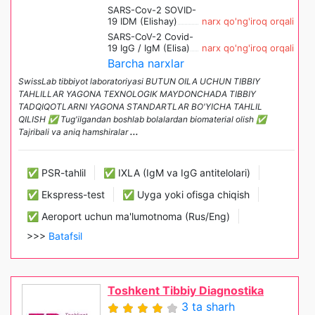
SARS-Cov-2 SOVID-
19 IDM (Elishay)
narx qo'ng'iroq orqali
SARS-CoV-2 Covid-
19 IgG / IgM (Elisa)
narx qo'ng'iroq orqali
Barcha narxlar
SwissLab tibbiyot laboratoriyasi BUTUN OILA UCHUN TIBBIY
TAHLILLAR YAGONA TEXNOLOGIK MAYDONCHADA TIBBIY
TADQIQOTLARNI YAGONA STANDARTLAR BO'YICHA TAHLIL
QILISH ✅ Tug'ilgandan boshlab bolalardan biomaterial olish ✅
Tajribali va aniq hamshiralar
...
✅ PSR-tahlil
✅ IXLA (IgM va IgG antitelolari)
✅ Ekspress-test
✅ Uyga yoki ofisga chiqish
✅ Aeroport uchun ma'lumotnoma (Rus/Eng)
>>>
Batafsil
Toshkent Tibbiy Diagnostika
3 ta sharh