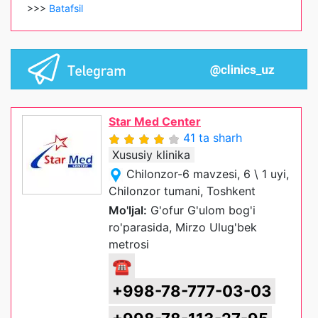
>>>
Batafsil
Star Med Center
41 ta sharh
Xususiy klinika
Chilonzor-6 mavzesi, 6 \ 1 uyi,
Chilonzor tumani, Toshkent
Mo'ljal:
G'ofur G'ulom bog'i
ro'parasida, Mirzo Ulug'bek
metrosi
☎
+998-78-777-03-03