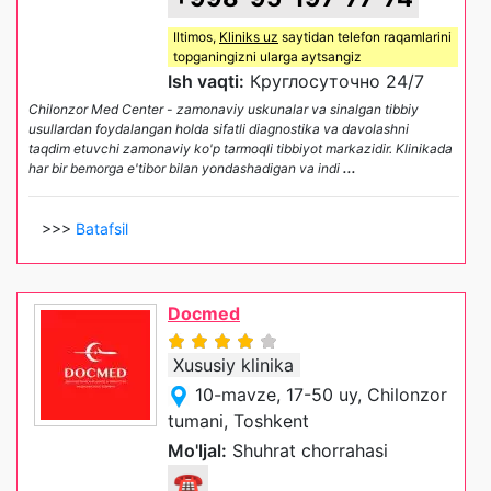
Iltimos,
Kliniks uz
saytidan telefon raqamlarini
topganingizni ularga aytsangiz
Ish vaqti:
Круглосуточно 24/7
Chilonzor Med Center - zamonaviy uskunalar va sinalgan tibbiy
usullardan foydalangan holda sifatli diagnostika va davolashni
taqdim etuvchi zamonaviy ko'p tarmoqli tibbiyot markazidir. Klinikada
har bir bemorga e'tibor bilan yondashadigan va indi
...
>>>
Batafsil
Docmed
Xususiy klinika
10-mavze, 17-50 uy, Chilonzor
tumani, Toshkent
Mo'ljal:
Shuhrat chorrahasi
☎