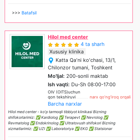
>>>
Batafsil
Hilol med center
4 ta sharh
Xususiy klinika
Katta Qa'ni ko'chasi, 13/1,
Chilonzor tumani, Toshkent
Mo'ljal:
200-sonli maktab
Ish vaqti:
Du-Sh 08:00-17:00
OIV (OITS)uchun
qon tekshiruvi
narx qo'ng'iroq orqali
Barcha narxlar
Hilol med center - ko'p tarmoqli tibbiyot klinikasi Bizning
shifokorlarimiz: ✅ Kardiolog ✅ Terapevt ✅ Nevrolog ✅
Revmatolog ✅ Endokrinolog ✅ Ultratovush shifokori Bizning
xizmatlarimiz: ✅ UZI ✅ Laboratoriya ✅ EKG ✅ Statsionar