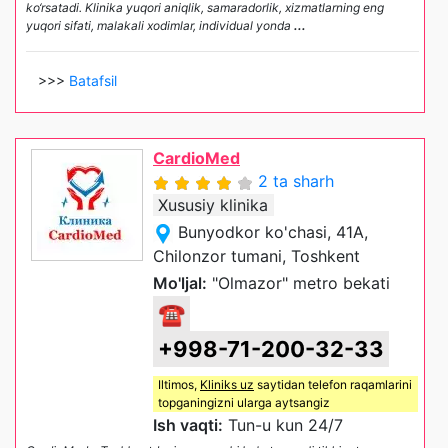
ko‘rsatadi. Klinika yuqori aniqlik, samaradorlik, xizmatlarning eng
yuqori sifati, malakali xodimlar, individual yonda
...
>>>
Batafsil
CardioMed
2 ta sharh
Xususiy klinika
Bunyodkor ko'chasi, 41A,
Chilonzor tumani, Toshkent
Mo'ljal:
"Olmazor" metro bekati
☎
+998-71-200-32-33
Iltimos,
Kliniks uz
saytidan telefon raqamlarini
topganingizni ularga aytsangiz
Ish vaqti:
Tun-u kun 24/7