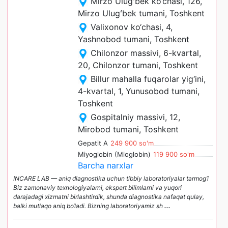
Mirzo Ulugʻbek ko‘chasi, 126,
Mirzo Ulugʻbek tumani, Toshkent
Valixonov ko‘chasi, 4,
Yashnobod tumani, Toshkent
Chilonzor massivi, 6-kvartal,
20, Chilonzor tumani, Toshkent
Billur mahalla fuqarolar yig‘ini,
4-kvartal, 1, Yunusobod tumani,
Toshkent
Gospitalniy massivi, 12,
Mirobod tumani, Toshkent
Gepatit A
249 900 so'm
Miyoglobin (Mioglobin)
119 900 so'm
Barcha narxlar
INCARE LAB — aniq diagnostika uchun tibbiy laboratoriyalar tarmog‘i
Biz zamonaviy texnologiyalarni, ekspert bilimlarni va yuqori
darajadagi xizmatni birlashtirdik, shunda diagnostika nafaqat qulay,
balki mutlaqo aniq bo‘ladi. Bizning laboratoriyamiz sh
...