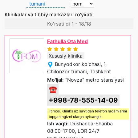
tumani
Klinikalar va tibbiy markazlari ro'yxati
Ko'rsatildi 1 - 18/18
Fathulla Ota Med
Xususiy klinika
Bunyodkor ko'chasi, 1,
Chilonzor tumani, Toshkent
Mo'ljal:
"Novza" metro stansiyasi
☎
+998-78-555-14-09
Iltimos,
Kliniks uz
saytidan telefon raqamlarini
topganingizni ularga aytsangiz
Ish vaqti:
Dushanba-Shanba
08:00-17:00, LOR 24/7