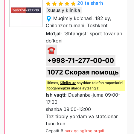
20 ta sharh
Xususiy klinika
Muqimiy ko'chasi, 182 uy,
Chilonzor tumani, Toshkent
Mo'ljal:
"Shtangist" sport tovarlari
do'koni
☎
+998-71-277-00-00
1072 Скорая помощь
Iltimos,
Kliniks uz
saytidan telefon raqamlarini
topganingizni ularga aytsangiz
Ish vaqti:
Dushanba-juma 09:00-
17:00
shanba 09:00-13:00
Tez tibbiy yordam va statsionar
tunu kun
Gepatit B
narx qo'ng'iroq orqali