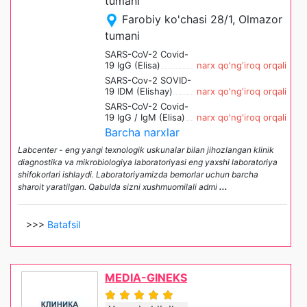
tumani
Farobiy ko'chasi 28/1, Olmazor
tumani
SARS-CoV-2 Covid-
19 IgG (Elisa)
narx qo'ng'iroq orqali
SARS-Cov-2 SOVID-
19 IDM (Elishay)
narx qo'ng'iroq orqali
SARS-CoV-2 Covid-
19 IgG / IgM (Elisa)
narx qo'ng'iroq orqali
Barcha narxlar
Labcenter - eng yangi texnologik uskunalar bilan jihozlangan klinik
diagnostika va mikrobiologiya laboratoriyasi eng yaxshi laboratoriya
shifokorlari ishlaydi. Laboratoriyamizda bemorlar uchun barcha
sharoit yaratilgan. Qabulda sizni xushmuomilali admi
...
>>>
Batafsil
MEDIA-GINEKS