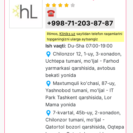
☎
+998-71-203-87-87
Iltimos,
Kliniks uz
saytidan telefon raqamlarini
topganingizni ularga aytsangiz
Ish vaqti:
Du-Sha 07:00-19:00
Chilonzor 12, 1-uy, 3-xonadon,
Uchtepa tumani, mo'ljal - Farhod
yarmarkasi qarshisida, avtobus
bekati yonida
Maxtumquli ko'chasi, 87-uy,
Yashnobod tumani, mo'ljal - IT
Park Tashkent qarshisida, Lor
Mama yonida
7-kvartal, 45b-uy, 2-xonadon,
Chilonzor tumani, mo'ljal -
Qatortol bozori qarshisida, Oqtepa