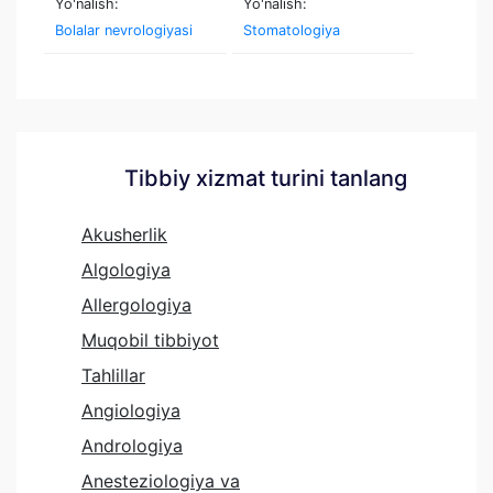
Yo'nalish:
Yo'nalish:
Bolalar nevrologiyasi
Stomatologiya
Tibbiy xizmat turini tanlang
Akusherlik
Algologiya
Allergologiya
Muqobil tibbiyot
Tahlillar
Angiologiya
Andrologiya
Anesteziologiya va