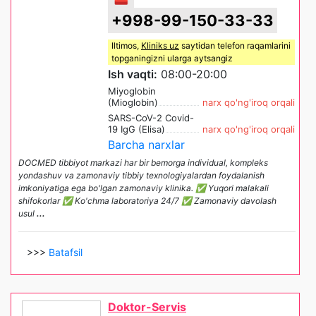
+998-99-150-33-33
Iltimos,
Kliniks uz
saytidan telefon raqamlarini
topganingizni ularga aytsangiz
Ish vaqti:
08:00-20:00
Miyoglobin
(Mioglobin)
narx qo'ng'iroq orqali
SARS-CoV-2 Covid-
19 IgG (Elisa)
narx qo'ng'iroq orqali
Barcha narxlar
DOCMED tibbiyot markazi har bir bemorga individual, kompleks
yondashuv va zamonaviy tibbiy texnologiyalardan foydalanish
imkoniyatiga ega bo'lgan zamonaviy klinika. ✅ Yuqori malakali
shifokorlar ✅ Ko'chma laboratoriya 24/7 ✅ Zamonaviy davolash
usul
...
>>>
Batafsil
Doktor-Servis