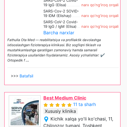
SARS-CoV-2 Covid-
19 IgG (Elisa)
narx qo'ng'iroq orqali
SARS-Cov-2 SOVID-
19 IDM (Elishay)
narx qo'ng'iroq orqali
SARS-CoV-2 Covid-
19 IgG / IgM (Elisa)
narx qo'ng'iroq orqali
Barcha narxlar
Fathulla Ota Med — reabilitatsiya va profilaktik davolashga
ixtisoslashgan fizioterapiya klinikasi. Biz sog‘liqni tiklash va
mustahkamlashga qaratilgan zamonaviy hamda samarali
fizioterapiya usullaridan foydalanamiz. Asosiy yo‘nalishlar: ✔
Ortopedik f
...
>>>
Batafsil
Best Medium Clinic
11 ta sharh
Xususiy klinika
Kichik xalqa yo'li ko'chasi, 11,
Chilonzor tumani, Toshkent