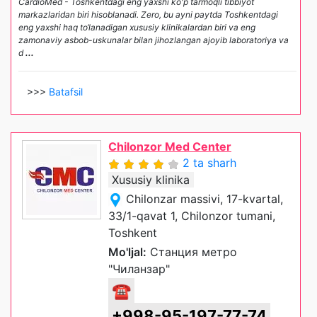
CardioMed - Toshkentdagi eng yaxshi ko'p tarmoqli tibbiyot
markazlaridan biri hisoblanadi. Zero, bu ayni paytda Toshkentdagi
eng yaxshi haq to‘lanadigan xususiy klinikalardan biri va eng
zamonaviy asbob-uskunalar bilan jihozlangan ajoyib laboratoriya va
d
...
>>>
Batafsil
Chilonzor Med Center
2 ta sharh
Xususiy klinika
Chilonzar massivi, 17-kvartal,
33/1-qavat 1, Chilonzor tumani,
Toshkent
Mo'ljal:
Станция метро
"Чиланзар"
☎
+998-95-197-77-74