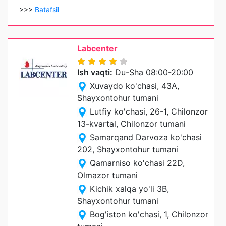
>>>
Batafsil
Labcenter
Ish vaqti:
Du-Sha 08:00-20:00
Xuvaydo ko'chasi, 43A,
Shayxontohur tumani
Lutfiy ko'chasi, 26-1, Chilonzor
13-kvartal, Chilonzor tumani
Samarqand Darvoza ko'chasi
202, Shayxontohur tumani
Qamarniso ko'chasi 22D,
Olmazor tumani
Kichik xalqa yo'li 3B,
Shayxontohur tumani
Bog'iston ko'chasi, 1, Chilonzor