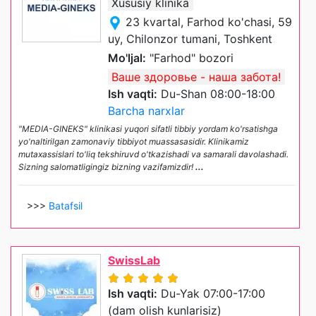
Xususiy klinika
23 kvartal, Farhod ko'chasi, 59
uy, Chilonzor tumani, Toshkent
Mo'ljal:
"Farhod" bozori
Ваше здоровье - наша забота!
Ish vaqti:
Du-Shan 08:00-18:00
Barcha narxlar
"MEDIA-GINEKS" klinikasi yuqori sifatli tibbiy yordam ko'rsatishga
yo'naltirilgan zamonaviy tibbiyot muassasasidir. Klinikamiz
mutaxassislari to'liq tekshiruvd o'tkazishadi va samarali davolashadi.
Sizning salomatligingiz bizning vazifamizdir!
...
>>>
Batafsil
SwissLab
Ish vaqti:
Du-Yak 07:00-17:00
(dam olish kunlarisiz)