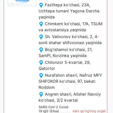
Faziltepa ko'chasi, 23A,
Uchtepa tumani Yagona Darcha
yaqinida
Chimkent ko'chasi, 17A, TSUM
va avtostansiya yaqinida
Sh. Valixonov ko'chasi, 2, 4-
sonli shahar shifoxonasi yaqinida
Bog'ishamol ko'chasi, 21,
SamPI, Korzinka yaqinida
Chilonzor 5-kvartal, 29,
Qatortol
Nurafshon shaxri, Nafruz MFY
SHIFOKOR ko'chasi, 97, bekat:
Roddom
Angren shaxri, Alisher Navoiy
ko'chasi, 3/2 kvartal
SARS-CoV-2 Covid-
19 IgG (Elisa)
narx qo'ng'iroq orqali