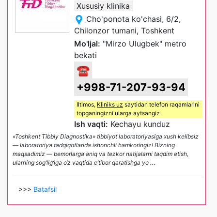
Xususiy klinika
Cho'ponota ko'chasi, 6/2,
Chilonzor tumani, Toshkent
Mo'ljal:
"Mirzo Ulugbek" metro
bekati
☎
+998-71-207-93-94
Iltimos,
Kliniks uz
saytidan telefon raqamlarini
topganingizni ularga aytsangiz
Ish vaqti:
Kechayu kunduz
«Toshkent Tibbiy Diagnostika» tibbiyot laboratoriyasiga xush kelibsiz
— laboratoriya tadqiqotlarida ishonchli hamkoringiz! Bizning
maqsadimiz — bemorlarga aniq va tezkor natijalarni taqdim etish,
ularning sog‘lig‘iga o‘z vaqtida e’tibor qaratishga yo
...
>>>
Batafsil