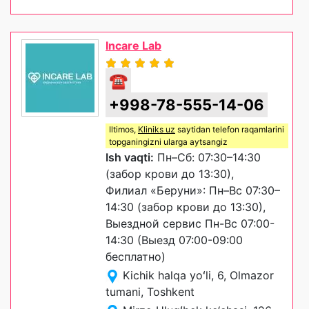
Incare Lab
☎
+998-78-555-14-06
Iltimos,
Kliniks uz
saytidan telefon raqamlarini
topganingizni ularga aytsangiz
Ish vaqti:
Пн–Сб: 07:30–14:30
(забор крови до 13:30),
Филиал «Беруни»: Пн–Вс 07:30–
14:30 (забор крови до 13:30),
Выездной сервис Пн-Вс 07:00-
14:30 (Выезд 07:00-09:00
бесплатно)
Kichik halqa yoʻli, 6, Olmazor
tumani, Toshkent