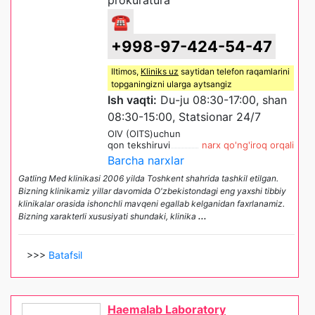
☎
+998-97-424-54-47
Iltimos,
Kliniks uz
saytidan telefon raqamlarini
topganingizni ularga aytsangiz
Ish vaqti:
Du-ju 08:30-17:00, shan
08:30-15:00, Statsionar 24/7
OIV (OITS)uchun
qon tekshiruvi
narx qo'ng'iroq orqali
Barcha narxlar
Gatling Med klinikasi 2006 yilda Toshkent shahrida tashkil etilgan.
Bizning klinikamiz yillar davomida O'zbekistondagi eng yaxshi tibbiy
klinikalar orasida ishonchli mavqeni egallab kelganidan faxrlanamiz.
Bizning xarakterli xususiyati shundaki, klinika
...
>>>
Batafsil
Haemalab Laboratory