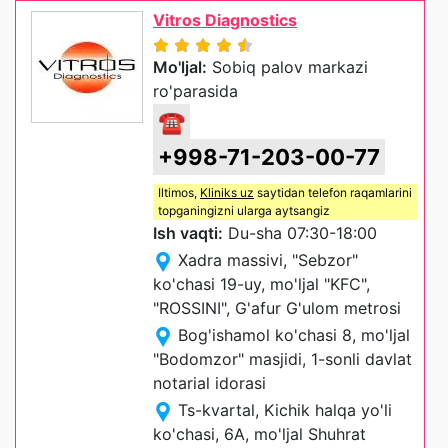
Vitros Diagnostics
Mo'ljal:
Sobiq palov markazi
ro'parasida
☎
+998-71-203-00-77
Iltimos,
Kliniks uz
saytidan telefon raqamlarini
topganingizni ularga aytsangiz
Ish vaqti:
Du-sha 07:30-18:00
Xadra massivi, "Sebzor"
ko'chasi 19-uy, mo'ljal "KFC",
"ROSSINI", G'afur G'ulom metrosi
Bog'ishamol ko'chasi 8, mo'ljal
"Bodomzor" masjidi, 1-sonli davlat
notarial idorasi
Ts-kvartal, Kichik halqa yo'li
ko'chasi, 6A, mo'ljal Shuhrat