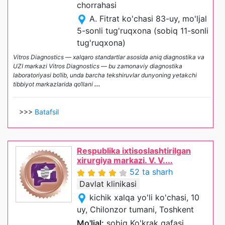
chorrahasi
A. Fitrat ko'chasi 83-uy, mo'ljal
5-sonli tug'ruqxona (sobiq 11-sonli
tug'ruqxona)
Vitros Diagnostics — xalqaro standartlar asosida aniq diagnostika va
UZI markazi Vitros Diagnostics — bu zamonaviy diagnostika
laboratoriyasi bo‘lib, unda barcha tekshiruvlar dunyoning yetakchi
tibbiyot markazlarida qo‘llani
...
>>>
Batafsil
Respublika ixtisoslashtirilgan
xirurgiya markazi. V. V....
52 ta sharh
Davlat klinikasi
kichik xalqa yo'li ko'chasi, 10
uy, Chilonzor tumani, Toshkent
Mo'ljal:
sobiq Ko'krak qafasi