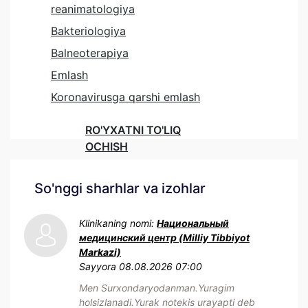
reanimatologiya
Bakteriologiya
Balneoterapiya
Emlash
Koronavirusga qarshi emlash
RO'YXATNI TO'LIQ
OCHISH
So'nggi sharhlar va izohlar
Klinikaning nomi:
Национальный
медицинский центр (Milliy Tibbiyot
Markazi)
Sayyora
08.08.2026 07:00
Men Surxondaryodanman.Yuragim
holsizlanadi.Yurak notekis urayapti deb