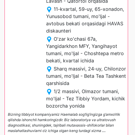
Lavash - Qatortol orqasida
11-kvartal, 59-uy, 65-xonadon,
Yunusobod tumani, mo'ljal -
avtobus bekati orqasidagi HAVAS
diskaunteri
O'zar ko'chasi 67a,
Yangidarkhon MFY, Yangihayot
tumani, mo'ljal - Choshtepa metro
bekati, kvartal ichida
Sharq massivi, 24-uy, Chilonzor
tumani, mo'ljal - Beta Tea Tashkent
qarshisida
1/2 massivi, Olmazor tumani,
mo'ljal - Tez Tibbiy Yordam, kichik
bozorcha yonida
Bizning tibbiyot kompaniyamiz Haemalab sog‘lig‘ingizga g‘amxo‘rlik
qilishda ishonchli hamkoringizdir. Biz laboratoriya va ultratovush
diagnostikasi, shuningdek, tajribali mutaxassis-shifokorlar bilan
maslahatlashuvlarni o‘z ichiga olgan keng turdagi xizma
...