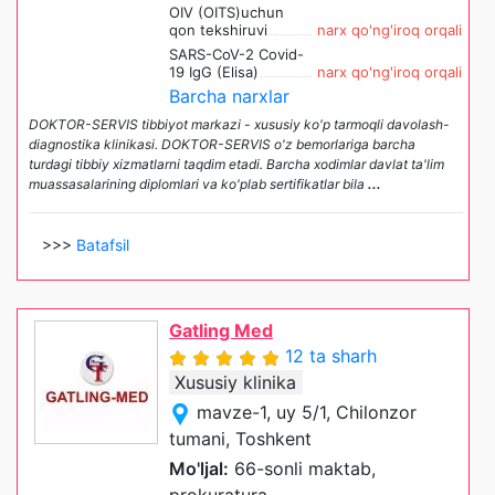
OIV (OITS)uchun
qon tekshiruvi
narx qo'ng'iroq orqali
SARS-CoV-2 Covid-
19 IgG (Elisa)
narx qo'ng'iroq orqali
Barcha narxlar
DOKTOR-SERVIS tibbiyot markazi - xususiy ko'p tarmoqli davolash-
diagnostika klinikasi. DOKTOR-SERVIS o'z bemorlariga barcha
turdagi tibbiy xizmatlarni taqdim etadi. Barcha xodimlar davlat ta'lim
muassasalarining diplomlari va ko'plab sertifikatlar bila
...
>>>
Batafsil
Gatling Med
12 ta sharh
Xususiy klinika
mavze-1, uy 5/1, Chilonzor
tumani, Toshkent
Mo'ljal:
66-sonli maktab,
prokuratura