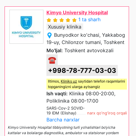
Kimyo University Hospital
1 ta sharh
Xususiy klinika
Bunyodkor ko'chasi, Yakkabog
19-uy, Chilonzor tumani, Toshkent
Mo'ljal:
Toshkent avtovokzali
☎
+998-78-777-03-03
Iltimos,
Kliniks uz
saytidan telefon raqamlarini
topganingizni ularga aytsangiz
Ish vaqti:
Klinika 08:00-20:00,
Poliklinika 08:00-17:00
SARS-Cov-2 SOVID-
19 IDM (Elishay)
narx qo'ng'iroq orqali
Barcha narxlar
Kimyo University Hospital tibbiyotning turli yo‘nalishlari bo‘yicha
kattalar va bolalarga diagnostika, ambulator va statsionar yordam