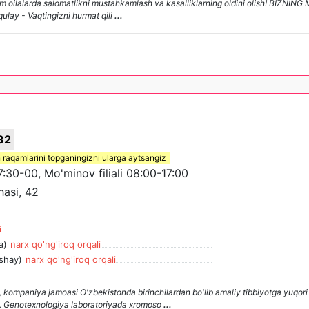
 oilalarda salomatlikni mustahkamlash va kasalliklarning oldini olish! BIZNI
qulay - Vaqtingizni hurmat qili
...
32
 raqamlarini topganingizni ularga aytsangiz
07:30-00, Mo'minov filiali 08:00-17:00
asi, 42
i
a)
narx qo'ng'iroq orqali
shay)
narx qo'ng'iroq orqali
 kompaniya jamoasi O'zbekistonda birinchilardan bo'lib amaliy tibbiyotga yuqori 
i. Genotexnologiya laboratoriyada xromoso
...