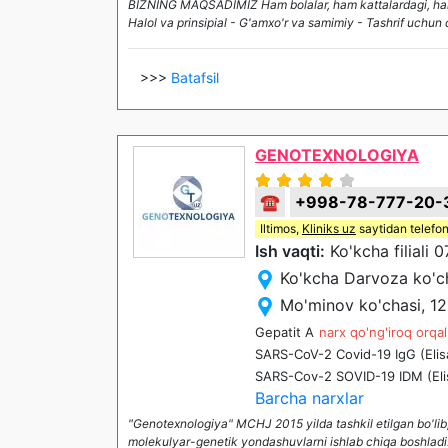
BIZNING MAQSADIMIZ Ham bolalar, ham kattalardagi, ham
Halol va prinsipial - G'amxo'r va samimiy - Tashrif uchun 
>>>
Batafsil
GENOTEXNOLOGIYA
☎
+998-78-777-20-
Iltimos,
Kliniks uz
saytidan telefon
Ish vaqti:
Ko'kcha filiali 
Ko'kcha Darvoza ko'ch
Mo'minov ko'chasi, 12
Gepatit A
narx qo'ng'iroq orqal
SARS-CoV-2 Covid-19 IgG (Elis
SARS-Cov-2 SOVID-19 IDM (Eli
Barcha narxlar
"Genotexnologiya" MCHJ 2015 yilda tashkil etilgan bo'lib,
molekulyar-genetik yondashuvlarni ishlab chiqa boshlad