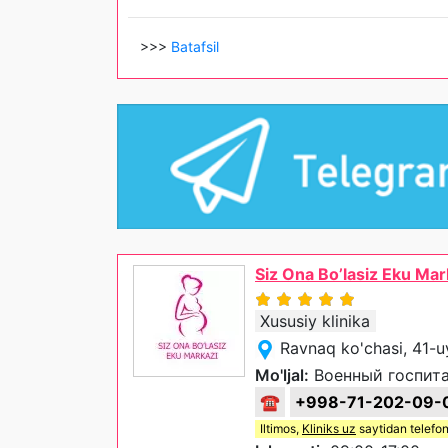
>>>
Batafsil
Siz Ona Bo’lasiz Eku Mar
Xususiy klinika
Ravnaq ko'chasi, 41-u
Mo'ljal:
Военный госпит
☎
+998-71-202-09-
Iltimos,
Kliniks uz
saytidan telefon