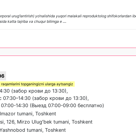
oral urug‘lantirish) yo‘nalishida yuqori malakali reproduktolog shifokorlardan ib
asida katta tajriba va chuqur bilimga e
...
06
 raqamlarini topganingizni ularga aytsangiz
4:30 (забор крови до 13:30),
07:30–14:30 (забор крови до 13:30),
07:00-14:30 (Выезд 07:00-09:00 бесплатно)
 Olmazor tumani, Toshkent
si, 126, Mirzo Ulugʻbek tumani, Toshkent
, Yashnobod tumani, Toshkent