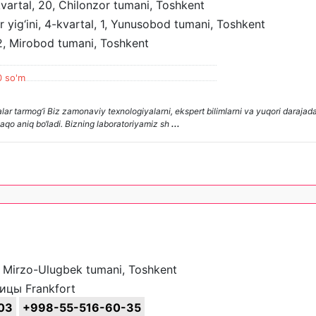
vartal, 20, Chilonzor tumani, Toshkent
ar yig‘ini, 4-kvartal, 1, Yunusobod tumani, Toshkent
12, Mirobod tumani, Toshkent
0 so'm
r tarmog‘i Biz zamonaviy texnologiyalarni, ekspert bilimlarni va yuqori darajad
laqo aniq bo‘ladi. Bizning laboratoriyamiz sh
...
, Mirzo-Ulugbek tumani, Toshkent
ицы Frankfort
03
+998-55-516-60-35