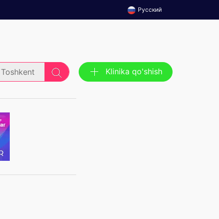
Русский
Klinika qo'shish
Toshkent