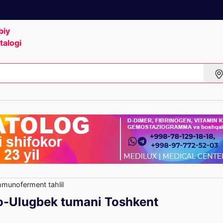
biy
talogi
munoferment tahlil
o-Ulugbek tumani Toshkent