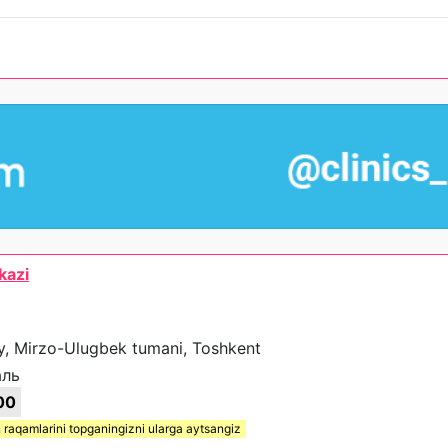
kazi
y, Mirzo-Ulugbek tumani, Toshkent
аль
00
 raqamlarini topganingizni ularga aytsangiz