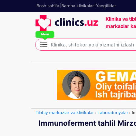
Bosh sahifa
Barcha klinikalar
Yangiliklar
Klinika va tib
markazlar ka
Tibbiy markazlar va klinikalar
Laboratoriyalar
Im
Immunoferment tahlil Mirz