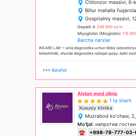
Chilonzor massivi, 6-k
Billur mahalla fuqarol
Gospitalniy massivi, 
Gepatit A
249 900 so'm
Miyoglobin (Mioglobin)
119 90
Barcha narxlar
INCARE LAB — aniq diagnostika uchun tibbiy laboratoriyala
birlashtirdik, shunda diagnostika nafaqat qulay, balki mut
>>>
Batafsil
Alvion med clinic
1 ta sharh
Xususiy klinika
Muzrabod ko'chasi, 2
Mo'ljal:
напротив гостин
☎
+998-78-777-03-