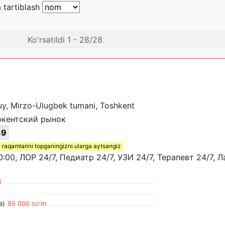
 tartiblash
Ko'rsatildi 1 - 28/28
 uy, Mirzo-Ulugbek tumani, Toshkent
ркентский рынок
89
 raqamlarini topganingizni ularga aytsangiz
:00, ЛОР 24/7, Педиатр 24/7, УЗИ 24/7, Терапевт 24/7, 
i
i
a)
85 000 so'm