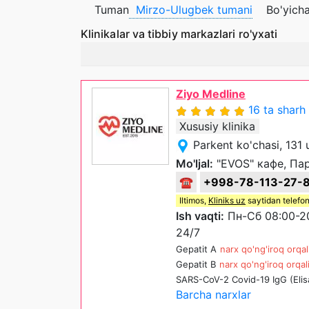
Tuman
Mirzo-Ulugbek tumani
Bo'yicha
Klinikalar va tibbiy markazlari ro'yxati
Ziyo Medline
16 ta sharh
Xususiy klinika
Parkent ko'chasi, 131
Mo'ljal:
"EVOS" кафе, Па
☎
+998-78-113-27-
Iltimos,
Kliniks uz
saytidan telefon
Ish vaqti:
Пн-Сб 08:00-20
24/7
Gepatit A
narx qo'ng'iroq orqal
Gepatit B
narx qo'ng'iroq orqal
SARS-CoV-2 Covid-19 IgG (Elis
Barcha narxlar