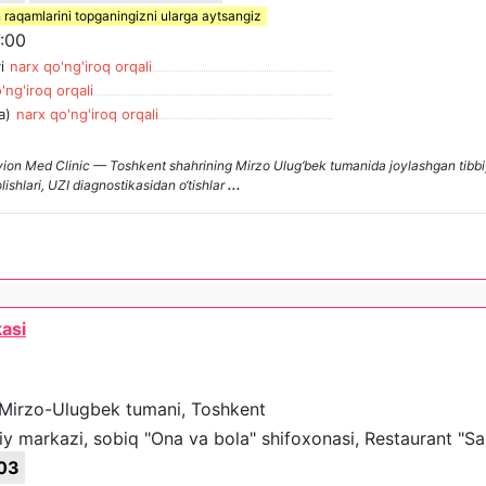
 raqamlarini topganingizni ularga aytsangiz
:00
i
narx qo'ng'iroq orqali
'ng'iroq orqali
a)
narx qo'ng'iroq orqali
vion Med Clinic — Toshkent shahrining Mirzo Ulug‘bek tumanida joylashgan tibbiy 
lishlari, UZI diagnostikasidan o‘tishlar
...
asi
, Mirzo-Ulugbek tumani, Toshkent
y markazi, sobiq "Ona va bola" shifoxonasi, Restaurant "S
03