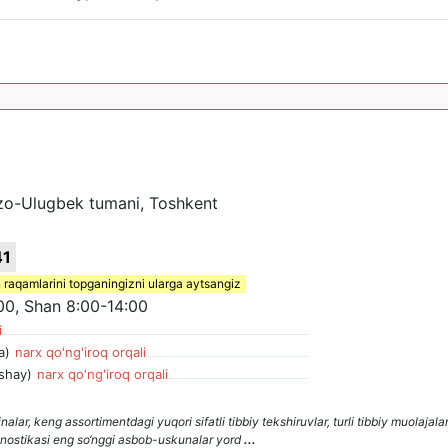
rzo-Ulugbek tumani, Toshkent
41
 raqamlarini topganingizni ularga aytsangiz
00, Shan 8:00-14:00
i
a)
narx qo'ng'iroq orqali
shay)
narx qo'ng'iroq orqali
keng assortimentdagi yuqori sifatli tibbiy tekshiruvlar, turli tibbiy muolajala
iagnostikasi eng so‘nggi asbob-uskunalar yord
...