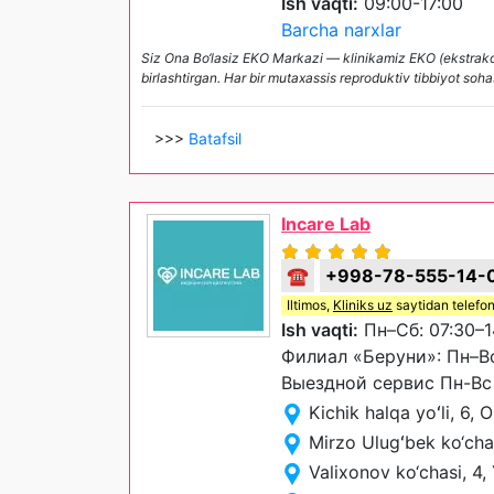
Ish vaqti:
09:00-17:00
Barcha narxlar
Siz Ona Bo‘lasiz EKO Markazi — klinikamiz EKO (ekstrakorp
birlashtirgan. Har bir mutaxassis reproduktiv tibbiyot soh
>>>
Batafsil
Incare Lab
☎
+998-78-555-14-
Iltimos,
Kliniks uz
saytidan telefon
Ish vaqti:
Пн–Сб: 07:30–1
Филиал «Беруни»: Пн–Вс 
Выездной сервис Пн-Вс 
Kichik halqa yoʻli, 6,
Mirzo Ulugʻbek ko‘cha
Valixonov ko‘chasi, 4