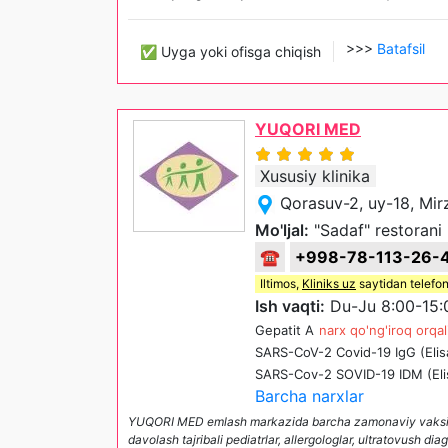
>>>
Batafsil
✅ Uyga yoki ofisga chiqish
YUQORI MED
Xususiy klinika
Qorasuv-2, uy-18, Mi
Mo'ljal:
"Sadaf" restorani
☎
+998-78-113-26-
Iltimos,
Kliniks uz
saytidan telefon
Ish vaqti:
Du-Ju 8:00-15:
Gepatit A
narx qo'ng'iroq orqal
SARS-CoV-2 Covid-19 IgG (Elis
SARS-Cov-2 SOVID-19 IDM (Eli
Barcha narxlar
YUQORI MED emlash markazida barcha zamonaviy vaksinalar, 
davolash tajribali pediatrlar, allergologlar, ultratovush d