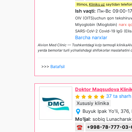
Iltimos,
Kliniks uz
saytidan telefon
Ish vaqti:
Пн-Вс 09:00-17
OIV (OITS)uchun qon tekshiruv
Miyoglobin (Mioglobin)
narx qo
SARS-CoV-2 Covid-19 IgG (Elis
Barcha narxlar
Alvion Med Clinic — Toshkentdagi ko‘p tarmoqli klinikaAl
yerda bemorlar turli yo‘nalishdagi shifokorlar maslahatini o
>>>
Batafsil
Doktor Maqsudova Klinik
37 ta sharh
Xususiy klinika
Buyuk Ipak Yo'li, 376
Mo'ljal:
sobiq Lunacharski
☎
+998-78-777-03-