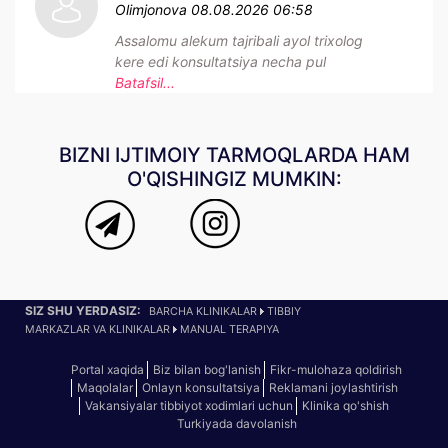
Olimjonova
08.08.2026 06:58
Assalomu alekum tajribali ayol trixolog
kere edi konsultatsiya necha pul
Batafsil...
BIZNI IJTIMOIY TARMOQLARDA HAM
O'QISHINGIZ MUMKIN:
SIZ SHU YERDASIZ:
BARCHA KLINIKALAR
TIBBIY
MARKAZLAR VA KLINIKALAR
MANUAL TERAPIYA
Portal xaqida
Biz bilan bog'lanish
Fikr-mulohaza qoldirish
Maqolalar
Onlayn konsultatsiya
Reklamani joylashtirish
Vakansiyalar tibbiyot xodimlari uchun
Klinika qo'shish
Turkiyada davolanish