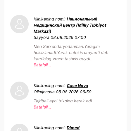
Klinikaning nomi:
Национальный
медицинский центр (Milliy Tibbiyot
Markazi)
Sayyora
08.08.2026 07:00
Men Surxondaryodanman.Yuragim
holsizlanadi.Yurak notekis urayapti deb
kardiolog vrach tashxis quydi....
Batafsil...
Klinikaning nomi:
Case Nova
Olimjonova
08.08.2026 06:59
Tajribali ayol trixolog kerak edi
Batafsil...
Klinikaning nomi:
Dimed