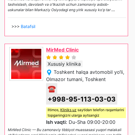
tashxislash, davolash va o'tkazish uchun zamonaviy asbob-
uskunalar bilan Markaziy Osiyodagi eng yirik xususiy ko'p tar
...
>>>
Batafsil
MirMed Clinic
Xususiy klinika
Toshkent halqa avtomobil yo‘li,
Olmazor tumani, Toshkent
☎
+998-95-113-03-03
Iltimos,
Kliniks uz
saytidan telefon raqamlarini
topganingizni ularga aytsangiz
Ish vaqti:
Du-Sha 09:00-20:00
MirMed Clinic — Bu zamonaviy tibbiyot muassasasi yuqori malakali