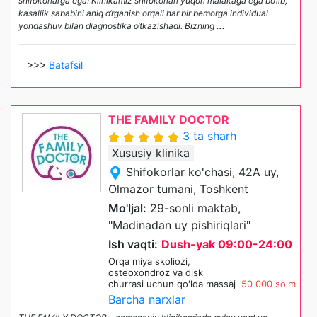
shifokorlarga ega! Klinikamiz shifokorlari yuqori malakaga ega bo‘lib,
kasallik sababini aniq o‘rganish orqali har bir bemorga individual
yondashuv bilan diagnostika o‘tkazishadi. Bizning
...
>>>
Batafsil
THE FAMILY DOCTOR
3 ta sharh
Xususiy klinika
Shifokorlar ko'chasi, 42A uy,
Olmazor tumani, Toshkent
Mo'ljal:
29-sonli maktab,
"Madinadan uy pishiriqlari"
Ish vaqti:
Dush-yak 09:00-24:00
Orqa miya skoliozi,
osteoxondroz va disk
churrasi uchun qo'lda massaj
50 000 so'm
Barcha narxlar