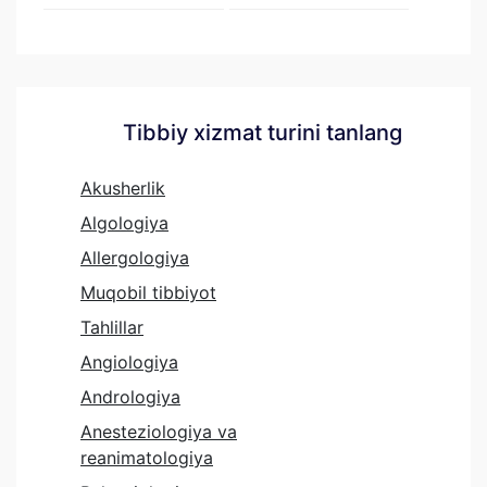
Tibbiy xizmat turini tanlang
Akusherlik
Algologiya
Allergologiya
Muqobil tibbiyot
Tahlillar
Angiologiya
Andrologiya
Anesteziologiya va
reanimatologiya