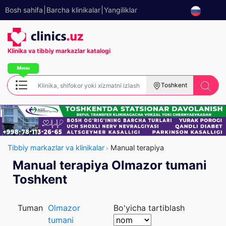
Bosh sahifa
Barcha klinikalar
Yangiliklar
Klinika va tibbiy
markazlar katalogi
Toshkent
Tibbiy markazlar va klinikalar
Manual terapiya
Manual terapiya Olmazor tumani
Toshkent
Tuman
Olmazor
Bo'yicha tartiblash
tumani