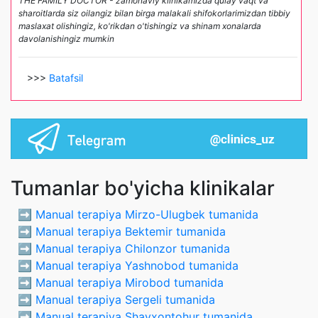
THE FAMILY DOCTOR - zamonaviy klinikamizda qulay vaqt va
sharoitlarda siz oilangiz bilan birga malakali shifokorlarimizdan tibbiy
maslaxat olishingiz, ko'rikdan o'tishingiz va shinam xonalarda
davolanishingiz mumkin
>>>
Batafsil
Tumanlar bo'yicha klinikalar
➡️
Manual terapiya Mirzo-Ulugbek tumanida
➡️
Manual terapiya Bektemir tumanida
➡️
Manual terapiya Chilonzor tumanida
➡️
Manual terapiya Yashnobod tumanida
➡️
Manual terapiya Mirobod tumanida
➡️
Manual terapiya Sergeli tumanida
➡️
Manual terapiya Shayxontohur tumanida