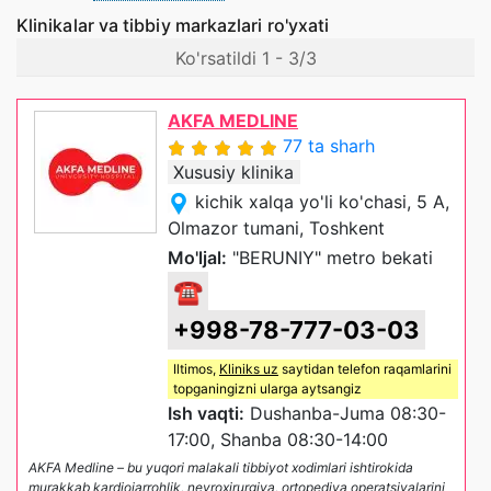
Klinikalar va tibbiy markazlari ro'yxati
Ko'rsatildi 1 - 3/3
AKFA MEDLINE
77 ta sharh
Xususiy klinika
kichik xalqa yo'li ko'chasi, 5 A,
Olmazor tumani, Toshkent
Mo'ljal:
"BERUNIY" metro bekati
☎
+998-78-777-03-03
Iltimos,
Kliniks uz
saytidan telefon raqamlarini
topganingizni ularga aytsangiz
Ish vaqti:
Dushanba-Juma 08:30-
17:00, Shanba 08:30-14:00
AKFA Medline – bu yuqori malakali tibbiyot xodimlari ishtirokida
murakkab kardiojarrohlik, neyroxirurgiya, ortopediya operatsiyalarini