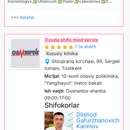
Kosmetologiya ✅ Ultratovush ✅ Dopler ✅ Laboratoriya ✅ E
...
>>>
Batafsil
Ozoda shifo med servis
1 ta sharh
Xususiy klinika
Shoqirariq ko'chasi, 99, Sergeli
tumani, Toshkent
Mo'ljal:
10-sonli oilaviy poliklinika,
"Yangihayot" metro bekati
Ish vaqti:
Dushanba-shanba
09:00-17:00
Shifokorlar
Dilshod
Gafurzhanovich
Karimov