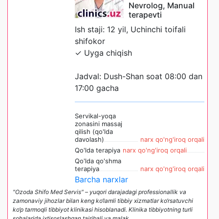
Nevrolog, Manual
terapevti
Ish staji: 12 yil, Uchinchi toifali
shifokor
✓ Uyga chiqish
Jadval: Dush-Shan soat 08:00 dan
17:00 gacha
Servikal-yoqa
zonasini massaj
qilish (qo'lda
davolash)
narx qo'ng'iroq orqali
Qo'lda terapiya
narx qo'ng'iroq orqali
Qo'lda qo'shma
terapiya
narx qo'ng'iroq orqali
Barcha narxlar
"Ozoda Shifo Med Servis" – yuqori darajadagi professionallik va
zamonaviy jihozlar bilan keng ko‘lamli tibbiy xizmatlar ko‘rsatuvchi
ko‘p tarmoqli tibbiyot klinikasi hisoblanadi. Klinika tibbiyotning turli
sohalarida ixtisoslashgan tajribali va malak
...