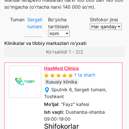
so'mgacha (o'rtacha narxi 140 000 so'm).
Tuman
Sergeli
Bo'yicha
Shifokor jinsi
tumani
tartiblash
Klinikalar va tibbiy markazlari ro'yxati
Ko'rsatildi 1 - 2/2
HasMed Clinics
1 ta sharh
Xususiy klinika
Sputnik 6, Sergeli tumani,
Toshkent
Mo'ljal:
"Fayz" kafesi
Ish vaqti:
Dushanba-shanba
09:00-19:00
Shifokorlar