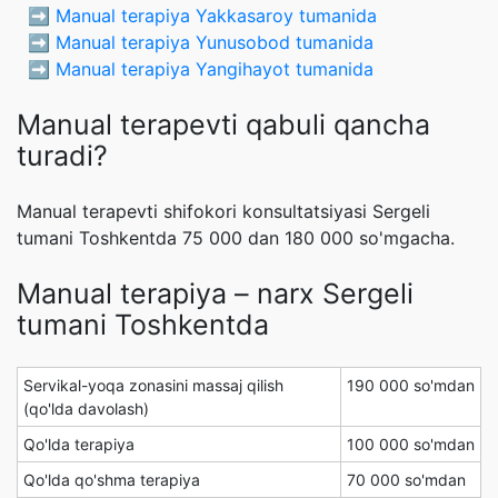
➡️
Manual terapiya Yakkasaroy tumanida
➡️
Manual terapiya Yunusobod tumanida
➡️
Manual terapiya Yangihayot tumanida
Manual terapevti qabuli qancha
turadi?
Manual terapevti shifokori konsultatsiyasi Sergeli
tumani Toshkentda 75 000 dan 180 000 so'mgacha.
Manual terapiya – narx Sergeli
tumani Toshkentda
Servikal-yoqa zonasini massaj qilish
190 000 so'mdan
(qo'lda davolash)
Qo'lda terapiya
100 000 so'mdan
Qo'lda qo'shma terapiya
70 000 so'mdan