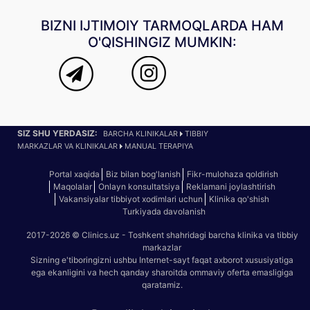
BIZNI IJTIMOIY TARMOQLARDA HAM
O'QISHINGIZ MUMKIN:
SIZ SHU YERDASIZ:
BARCHA KLINIKALAR
TIBBIY
MARKAZLAR VA KLINIKALAR
MANUAL TERAPIYA
Portal xaqida
Biz bilan bog'lanish
Fikr-mulohaza qoldirish
Maqolalar
Onlayn konsultatsiya
Reklamani joylashtirish
Vakansiyalar tibbiyot xodimlari uchun
Klinika qo'shish
Turkiyada davolanish
2017-2026 © Clinics.uz - Toshkent shahridagi barcha klinika va tibbiy
markazlar
Sizning e'tiboringizni ushbu Internet-sayt faqat axborot xususiyatiga
ega ekanligini va hech qanday sharoitda ommaviy oferta emasligiga
qaratamiz.