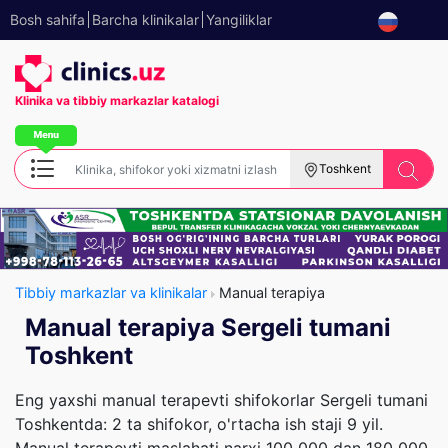
Bosh sahifa
Barcha klinikalar
Yangiliklar
Klinika va tibbiy
markazlar katalogi
Toshkent
Tibbiy markazlar va klinikalar
Manual terapiya
Manual terapiya Sergeli tumani
Toshkent
Eng yaxshi manual terapevti shifokorlar Sergeli tumani
Toshkentda: 2 ta shifokor, o'rtacha ish staji 9 yil.
Manual terapevti maslahati narxi 100 000 dan 180 000