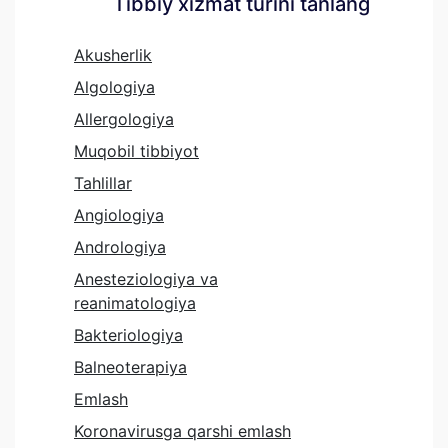
Tibbiy xizmat turini tanlang
Akusherlik
Algologiya
Allergologiya
Muqobil tibbiyot
Tahlillar
Angiologiya
Andrologiya
Anesteziologiya va
reanimatologiya
Bakteriologiya
Balneoterapiya
Emlash
Koronavirusga qarshi emlash