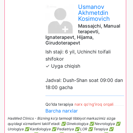
Usmanov
Akhmetdin
Kosimovich
Massajchi, Manual
terapevti,
Ignaterapevt, Hijama,
Girudoterapevt
Ish staji: 6 yil, Uchinchi toifali
shifokor
✓ Uyga chiqish
Jadval: Dush-Shan soat 09:00 dan
18:00 gacha
Qo'lda terapiya
narx qo'ng'iroq orqali
Barcha narxlar
HasMed Clinics - Bizning ko'p tarmoqli tibbiyot markazimiz sizga
quyidagi xizmatlarni taklif etadi: ✅ Ginekologiya ✅ Nevrologiya ✅
Urologiya ✅ Kardiologiya ✅ Pediatriya ✅ LOR ✅ Terapiya ✅