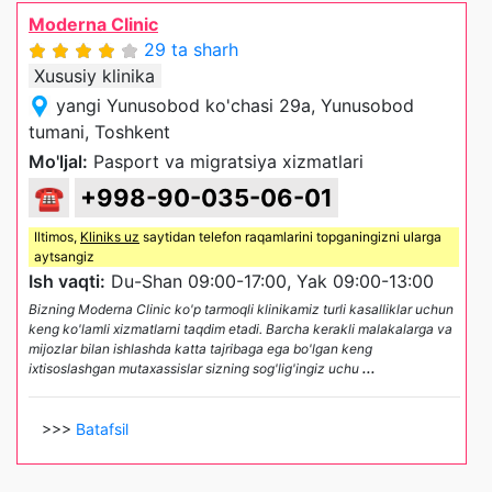
Moderna Clinic
29 ta sharh
Xususiy klinika
yangi Yunusobod ko'chasi 29a, Yunusobod
tumani, Toshkent
Mo'ljal:
Pasport va migratsiya xizmatlari
☎
+998-90-035-06-01
Iltimos,
Kliniks uz
saytidan telefon raqamlarini topganingizni ularga
aytsangiz
Ish vaqti:
Du-Shan 09:00-17:00, Yak 09:00-13:00
Bizning Moderna Clinic ko'p tarmoqli klinikamiz turli kasalliklar uchun
keng ko'lamli xizmatlarni taqdim etadi. Barcha kerakli malakalarga va
mijozlar bilan ishlashda katta tajribaga ega bo'lgan keng
ixtisoslashgan mutaxassislar sizning sog'lig'ingiz uchu
...
>>>
Batafsil