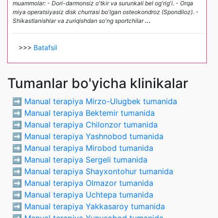
muammolar: - Dori-darmonsiz o'tkir va surunkali bel og'rig'i. - Orqa
miya operatsiyasiz disk churrasi bo'lgan osteokondroz (Spondiloz). -
Shikastlanishlar va zuriqishdan so'ng sportchilar
...
>>>
Batafsil
Tumanlar bo'yicha klinikalar
➡️
Manual terapiya Mirzo-Ulugbek tumanida
➡️
Manual terapiya Bektemir tumanida
➡️
Manual terapiya Chilonzor tumanida
➡️
Manual terapiya Yashnobod tumanida
➡️
Manual terapiya Mirobod tumanida
➡️
Manual terapiya Sergeli tumanida
➡️
Manual terapiya Shayxontohur tumanida
➡️
Manual terapiya Olmazor tumanida
➡️
Manual terapiya Uchtepa tumanida
➡️
Manual terapiya Yakkasaroy tumanida
➡️
Manual terapiya Yunusobod tumanida