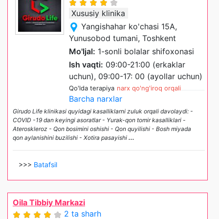
Xususiy klinika
Yangishahar ko'chasi 15A,
Yunusobod tumani, Toshkent
Mo'ljal:
1-sonli bolalar shifoxonasi
Ish vaqti:
09:00-21:00 (erkaklar
uchun), 09:00-17: 00 (ayollar uchun)
Qo'lda terapiya
narx qo'ng'iroq orqali
Barcha narxlar
Girudo Life klinikasi quyidagi kasalliklarni zuluk orqali davolaydi: -
COVID -19 dan keyingi asoratlar - Yurak-qon tomir kasalliklari -
Аteroskleroz - Qon bosimini oshishi - Qon quyilishi - Bosh miyada
qon aylanishini buzilishi - Xotira pasayishi
...
>>>
Batafsil
Oila Tibbiy Markazi
2 ta sharh