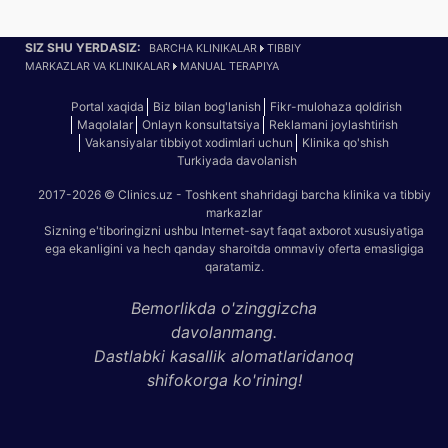
SIZ SHU YERDASIZ:
BARCHA KLINIKALAR
TIBBIY
MARKAZLAR VA KLINIKALAR
MANUAL TERAPIYA
Portal xaqida
Biz bilan bog'lanish
Fikr-mulohaza qoldirish
Maqolalar
Onlayn konsultatsiya
Reklamani joylashtirish
Vakansiyalar tibbiyot xodimlari uchun
Klinika qo'shish
Turkiyada davolanish
2017-2026 © Clinics.uz - Toshkent shahridagi barcha klinika va tibbiy
markazlar
Sizning e'tiboringizni ushbu Internet-sayt faqat axborot xususiyatiga
ega ekanligini va hech qanday sharoitda ommaviy oferta emasligiga
qaratamiz.
Bemorlikda o'zinggizcha
davolanmang.
Dastlabki kasallik alomatlaridanoq
shifokorga ko'rining!