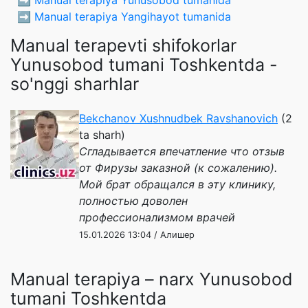
➡️
Manual terapiya Yangihayot tumanida
Manual terapevti shifokorlar
Yunusobod tumani Toshkentda -
so'nggi sharhlar
Bekchanov Xushnudbek Ravshanovich
(2
ta sharh)
Сгладывается впечатление что отзыв
от Фирузы заказной (к сожалению).
Мой брат обращался в эту клинику,
полностью доволен
профессионализмом врачей
15.01.2026 13:04 / Алишер
Manual terapiya – narx Yunusobod
tumani Toshkentda