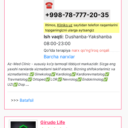
☎
+998-78-777-20-35
Iltimos,
Kliniks uz
saytidan telefon raqamlarini
topganingizni ularga aytsangiz
Ish vaqti:
Dushanba-Yakshanba
08:00-23:00
Qo'lda terapiya
narx qo'ng'iroq orqali
Barcha narxlar
Az-Med Clinic - xususiy koʻp tarmoqli tibbiyot markazidir. Sizga eng
yaxshi narxlarda xizmatlarni taklif etamiz. Bizning shifokorlarimiz va
xizmatlarimiz:✅ Ginekolog✅ Kardiolog✅ Kardiorevmatolog✅
Travmatolog✅ Ortoped✅ LOR✅ Nevrolog✅ Endokrinolog✅
UZI✅ Dop
...
>>>
Batafsil
Girudo Life