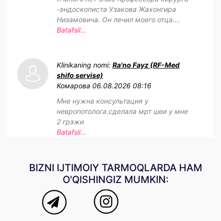
-эндоскописта Узакова Жахонгира
Низамовича. Он лечил моего отца....
Batafsil...
Klinikaning nomi:
Ra'no Fayz (RF-Med
shifo servise)
Комарова
06.08.2026 08:16
Мне нужна консультация у
невропотолога.сделала мрт шеи у мне
2 грэжи
Batafsil...
BIZNI IJTIMOIY TARMOQLARDA HAM
O'QISHINGIZ MUMKIN: