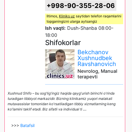
+998-90-355-28-06
Iltimos,
Kliniks uz
saytidan telefon raqamlarini
topganingizni ularga aytsangiz
Ish vaqti:
Dush-Shanba 08:00-
18:00
Shifokorlar
Bekchanov
Xushnudbek
Ravshanovich
Nevrolog, Manual
terapevti
Xushnud Shifo – bu sog'lig'ingiz haqida qayg'urish birinchi o'rinda
turadigan tibbiyot markazidir. Bizning klinikamiz yuqori malakali
mutaxassislar tomonidan ko'rsatiladigan tibbiy xizmatlarning keng
ko'lamini taklif etadi. Biz sifatli va individual ti
...
>>>
Batafsil