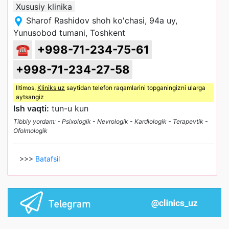
Xususiy klinika
Sharof Rashidov shoh ko'chasi, 94a uy,
Yunusobod tumani, Toshkent
☎
+998-71-234-75-61
+998-71-234-27-58
Iltimos,
Kliniks uz
saytidan telefon raqamlarini topganingizni ularga
aytsangiz
Ish vaqti:
tun-u kun
Tibbiy yordam: - Psixologik - Nevrologik - Kardiologik - Terapevtik -
Ofolmologik
>>>
Batafsil