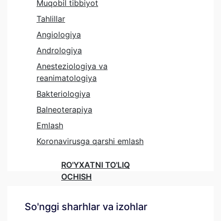
Muqobil tibbiyot
Tahlillar
Angiologiya
Andrologiya
Anesteziologiya va
reanimatologiya
Bakteriologiya
Balneoterapiya
Emlash
Koronavirusga qarshi emlash
RO'YXATNI TO'LIQ
OCHISH
So'nggi sharhlar va izohlar