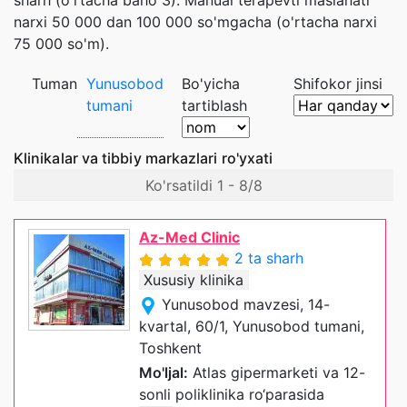
narxi 50 000 dan 100 000 so'mgacha (o'rtacha narxi
75 000 so'm).
Tuman
Yunusobod
Bo'yicha
Shifokor jinsi
tumani
tartiblash
Klinikalar va tibbiy markazlari ro'yxati
Ko'rsatildi 1 - 8/8
Az-Med Clinic
2 ta sharh
Xususiy klinika
Yunusobod mavzesi, 14-
kvartal, 60/1, Yunusobod tumani,
Toshkent
Mo'ljal:
Atlas gipermarketi va 12-
sonli poliklinika ro‘parasida