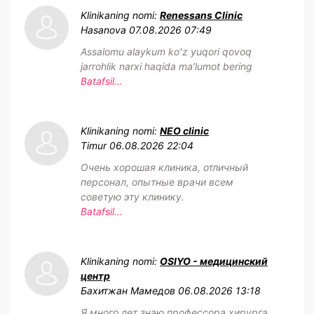
Klinikaning nomi:
Renessans Clinic
Hasanova
07.08.2026 07:49
Assalomu alaykum koʻz yuqori qovoq
jarrohlik narxi haqida maʼlumot bering
Batafsil...
Klinikaning nomi:
NEO clinic
Timur
06.08.2026 22:04
Очень хорошая клиника, отличный
персонал, опытные врачи всем
советую эту клинику.
Batafsil...
Klinikaning nomi:
OSIYO - медицинский
центр
Бахитжан Мамедов
06.08.2026 13:18
Я много лет знаю профессора хирурга