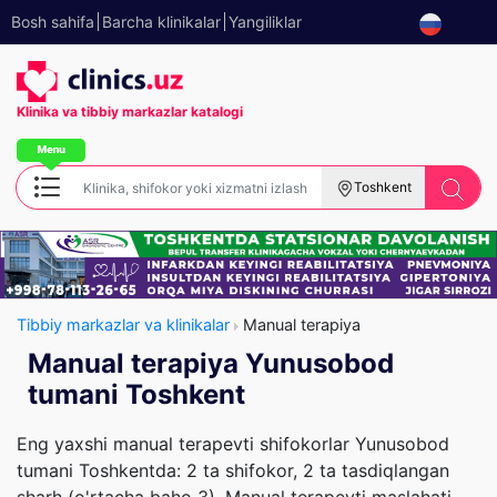
Bosh sahifa
Barcha klinikalar
Yangiliklar
Klinika va tibbiy
markazlar katalogi
Toshkent
Tibbiy markazlar va klinikalar
Manual terapiya
Manual terapiya Yunusobod
tumani Toshkent
Eng yaxshi manual terapevti shifokorlar Yunusobod
tumani Toshkentda: 2 ta shifokor, 2 ta tasdiqlangan
sharh (o'rtacha baho 3). Manual terapevti maslahati