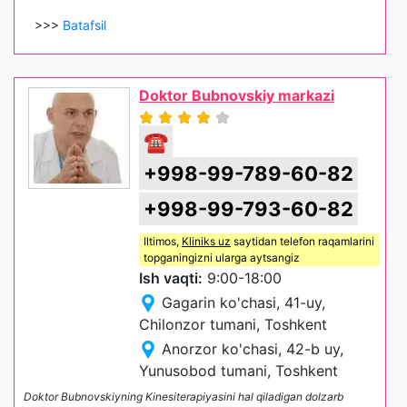
>>>
Batafsil
Doktor Bubnovskiy markazi
☎
+998-99-789-60-82
+998-99-793-60-82
Iltimos,
Kliniks uz
saytidan telefon raqamlarini
topganingizni ularga aytsangiz
Ish vaqti:
9:00-18:00
Gagarin ko'chasi, 41-uy,
Chilonzor tumani, Toshkent
Anorzor ko'chasi, 42-b uy,
Yunusobod tumani, Toshkent
Doktor Bubnovskiyning Kinesiterapiyasini hal qiladigan dolzarb