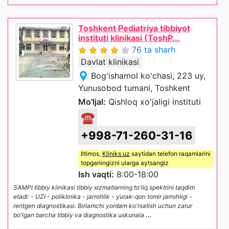
Toshkent Pediatriya tibbiyot
instituti klinikasi (ToshP...
76 ta sharh
Davlat klinikasi
Bog'ishamol ko'chasi, 223 uy,
Yunusobod tumani, Toshkent
Mo'ljal:
Qishloq xo'jaligi instituti
☎
+998-71-260-31-16
Iltimos,
Kliniks uz
saytidan telefon raqamlarini
topganingizni ularga aytsangiz
Ish vaqti:
8:00-18:00
SAMPI tibbiy klinikasi tibbiy xizmatlarning to'liq spektrini taqdim
etadi: - UZI - poliklinika - jarrohlik - yurak-qon tomir jarrohligi -
rentgen diagnostikasi. Birlamchi yordam ko'rsatish uchun zarur
bo'lgan barcha tibbiy va diagnostika uskunala
...