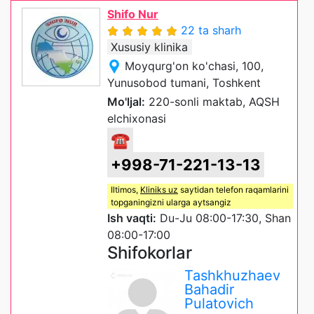
Shifo Nur
22 ta sharh
Xususiy klinika
Moyqurg'on ko'chasi, 100,
Yunusobod tumani, Toshkent
Mo'ljal:
220-sonli maktab, AQSH
elchixonasi
☎
+998-71-221-13-13
Iltimos,
Kliniks uz
saytidan telefon raqamlarini
topganingizni ularga aytsangiz
Ish vaqti:
Du-Ju 08:00-17:30, Shan
08:00-17:00
Shifokorlar
Tashkhuzhaev
Bahadir
Pulatovich