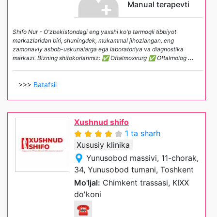
Manual terapevti
Shifo Nur - O'zbekistondagi eng yaxshi ko'p tarmoqli tibbiyot
markazlaridan biri, shuningdek, mukammal jihozlangan, eng
zamonaviy asbob-uskunalarga ega laboratoriya va diagnostika
markazi. Bizning shifokorlarimiz: ✅ Oftalmoxirurg ✅ Oftalmolog
...
>>>
Batafsil
Xushnud shifo
1 ta sharh
Xususiy klinika
Yunusobod massivi, 11-chorak,
34, Yunusobod tumani, Toshkent
Mo'ljal:
Chimkent trassasi, KIXX
do'koni
☎