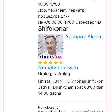
10:00-17:00
Лор, терапевт, педиатр,
процедура 24/7
Пн-Сб 08:00-17:00 Озонотерпия
Shifokorlar
Yusupov Akrom
Nematzhonovich
Urolog, Nefrolog
Ish staji: 31 yil, Oliy toifali shifokor
Jadval: Dush-Shan soat 08:00 dan
14:00 gacha
Nefrologning
dastlabki maslahati
narx qo'ng'iroq orqali