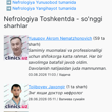
➡️
Nefrologiya Yunusobod tumanida
➡️
Nefrologiya Yangihayot tumanida
Nefrologiya Toshkentda - so'nggi
sharhlar
Yusupov Akrom Nematzhonovich
(59 ta
sharh)
Samimiy muomalasi va professionalligi
uchun shifokorga katta rahmat. Har bir
savolimga batafsil javob oldim.
Davolanish natijasidan juda mamnunman.
03.08.2026 11:03 / Хадича
Tojiboyev Jaxongir
(1 ta sharh)
Энг яхши доктор нефролог
28.06.2026 05:11 / Валиева сумайя