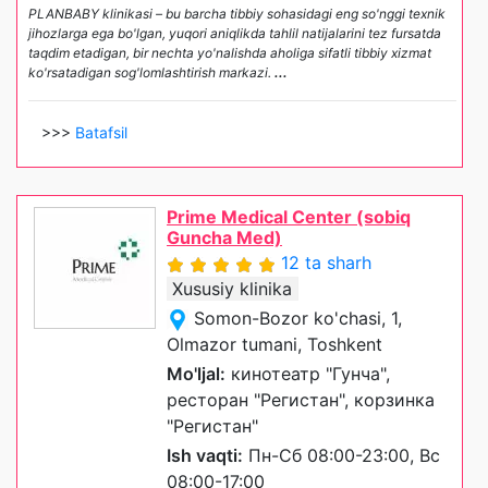
PLANBABY klinikasi – bu barcha tibbiy sohasidagi eng so'nggi texnik
jihozlarga ega bo'lgan, yuqori aniqlikda tahlil natijalarini tez fursatda
taqdim etadigan, bir nechta yo'nalishda aholiga sifatli tibbiy xizmat
ko'rsatadigan sog'lomlashtirish markazi.
...
>>>
Batafsil
Prime Medical Center (sobiq
Guncha Med)
12 ta sharh
Xususiy klinika
Somon-Bozor ko'chasi, 1,
Olmazor tumani, Toshkent
Mo'ljal:
кинотеатр "Гунча",
ресторан "Регистан", корзинка
"Регистан"
Ish vaqti:
Пн-Сб 08:00-23:00, Вс
08:00-17:00