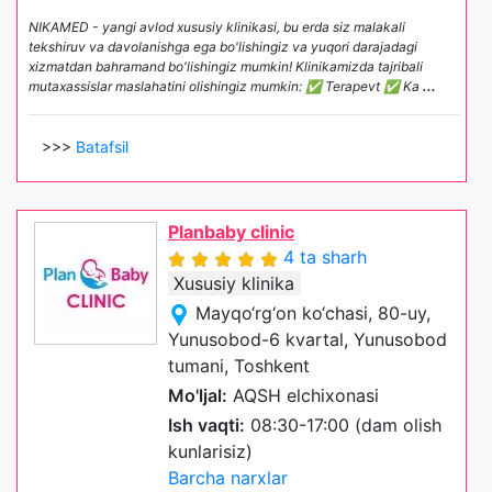
NIKAMED - yangi avlod xususiy klinikasi, bu erda siz malakali
tekshiruv va davolanishga ega bo'lishingiz va yuqori darajadagi
xizmatdan bahramand bo'lishingiz mumkin! Klinikamizda tajribali
mutaxassislar maslahatini olishingiz mumkin: ✅ Terapevt ✅ Ka
...
>>>
Batafsil
Planbaby clinic
4 ta sharh
Xususiy klinika
Mayqo‘rg‘on ko‘chasi, 80-uy,
Yunusobod-6 kvartal, Yunusobod
tumani, Toshkent
Mo'ljal:
AQSH elchixonasi
Ish vaqti:
08:30-17:00 (dam olish
kunlarisiz)
Barcha narxlar