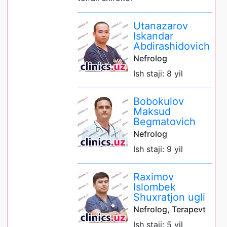
Utanazarov
Iskandar
Abdirashidovich
Nefrolog
Ish staji: 8 yil
Bobokulov
Maksud
Begmatovich
Nefrolog
Ish staji: 9 yil
Raximov
Islombek
Shuxratjon ugli
Nefrolog, Terapevt
Ish staji: 5 yil