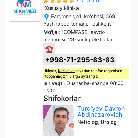
7 ta sharh
Xususiy klinika
Farg'ona yo'li ko'chasi, 569,
Yashnobod tumani, Toshkent
Mo'ljal:
"COMPASS" savdo
majmuasi, 29-sonli poliklinika
☎
+998-71-295-83-83
Iltimos,
Kliniks uz
saytidan telefon raqamlarini
topganingizni ularga aytsangiz
Ish vaqti:
Dushanba-shanba 08:00-
17:00
Shifokorlar
Turdiyev Davron
Abdinazarovich
Nefrolog, Urolog