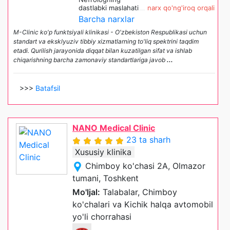
dastlabki maslahati
narx qo'ng'iroq orqali
Barcha narxlar
M-Clinic ko'p funktsiyali klinikasi - O'zbekiston Respublikasi uchun
standart va eksklyuziv tibbiy xizmatlarning to'liq spektrini taqdim
etadi. Qurilish jarayonida diqqat bilan kuzatilgan sifat va ishlab
chiqarishning barcha zamonaviy standartlariga javob
...
>>>
Batafsil
NANO Medical Clinic
23 ta sharh
Xususiy klinika
Chimboy ko'chasi 2A, Olmazor
tumani, Toshkent
Mo'ljal:
Talabalar, Chimboy
ko'chalari va Kichik halqa avtomobil
yo'li chorrahasi