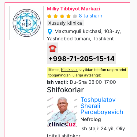
Milliy Tibbiyot Markazi
8 ta sharh
Xususiy klinika
Maxtumquli ko‘chasi, 103-uy,
Yashnobod tumani, Toshkent
☎
+998-71-205-15-14
Iltimos,
Kliniks uz
saytidan telefon raqamlarini
topganingizni ularga aytsangiz
Ish vaqti:
Du-Sha 08:00-17:00
Shifokorlar
Toshpulatov
Sherali
Pardaboyevich
Nefrolog
Ish staji: 24 yil, Oliy
toifali shifokor