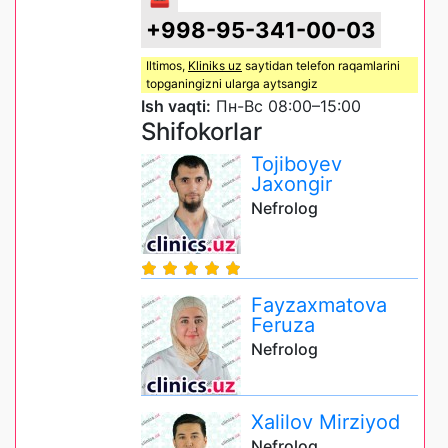
+998-95-341-00-03
Iltimos,
Kliniks uz
saytidan telefon raqamlarini
topganingizni ularga aytsangiz
Ish vaqti:
Пн-Вс 08:00–15:00
Shifokorlar
Tojiboyev
Jaxongir
Nefrolog
Fayzaxmatova
Feruza
Nefrolog
Xalilov Mirziyod
Nefrolog