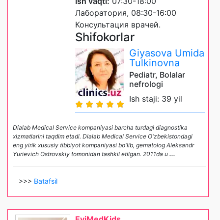
Ish vaqti:
07:30-18:00
Лаборатория, 08:30-16:00
Консультация врачей.
Shifokorlar
Giyasova Umida
Tulkinovna
Pediatr, Bolalar
nefrologi
Ish staji: 39 yil
Dialab Medical Service kompaniyasi barcha turdagi diagnostika
xizmatlarini taqdim etadi. Dialab Medical Service O'zbekistondagi
eng yirik xususiy tibbiyot kompaniyasi bo'lib, gematolog Aleksandr
Yurievich Ostrovskiy tomonidan tashkil etilgan. 2011da u
...
>>>
Batafsil
EviMedKids