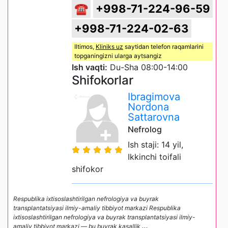
☎
+998-71-224-96-59
+998-71-224-02-63
Iltimos,
Kliniks uz
saytidan telefon raqamlarini
topganingizni ularga aytsangiz
Ish vaqti:
Du-Sha 08:00-14:00
Shifokorlar
Ibragimova
Nordona
Sattarovna
Nefrolog
Ish staji: 14 yil,
Ikkinchi toifali
shifokor
Respublika ixtisoslashtirilgan nefrologiya va buyrak
transplantatsiyasi ilmiy-amaliy tibbiyot markazi Respublika
ixtisoslashtirilgan nefrologiya va buyrak transplantatsiyasi ilmiy-
amaliy tibbiyot markazi — bu buyrak kasallik
...