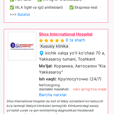
✅ IXLA (IgM va IgG antitelolari)
✅ Ekspress-test
>>>
Batafsil
Shox International Hospital
8 ta sharh
Xususiy klinika
kichik xalqa yo'li ko'chasi 70 a,
Yakkasaroy tumani, Toshkent
Mo'ljal:
Корзинка, Автосалон "Kia
Yakkasaroy"
Ish vaqti:
Круглосуточно (24/7)
Nefrologning
dastlabki maslahati
narx qo'ng'iroq orqali
Barcha narxlar
Shox International Hospital-bu turli xil tibbiy xizmatlarni ko'rsatuvchi
ko'p tarmoqli tibbiyot klinikalari tarmog'idir. Klinikamizdagi asosiy
yo'nalish yurak va qon tomirlarining diagnostikasi hisoblanadi