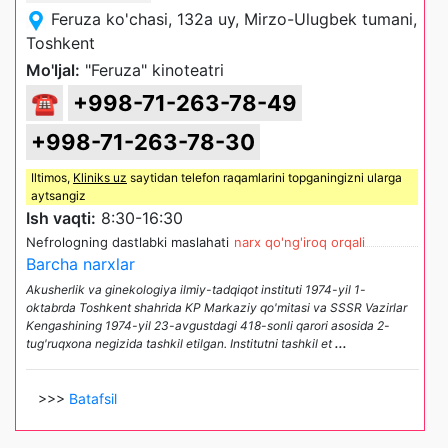
Feruza ko'chasi, 132a uy, Mirzo-Ulugbek tumani,
Toshkent
Mo'ljal:
"Feruza" kinoteatri
☎
+998-71-263-78-49
+998-71-263-78-30
Iltimos,
Kliniks uz
saytidan telefon raqamlarini topganingizni ularga
aytsangiz
Ish vaqti:
8:30-16:30
Nefrologning dastlabki maslahati
narx qo'ng'iroq orqali
Barcha narxlar
Akusherlik va ginekologiya ilmiy-tadqiqot instituti 1974-yil 1-
oktabrda Toshkent shahrida KP Markaziy qo'mitasi va SSSR Vazirlar
Kengashining 1974-yil 23-avgustdagi 418-sonli qarori asosida 2-
tug'ruqxona negizida tashkil etilgan. Institutni tashkil et
...
>>>
Batafsil