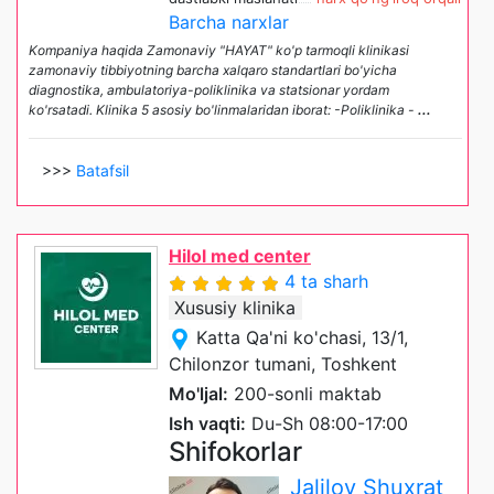
Barcha narxlar
Kompaniya haqida Zamonaviy "HAYAT" ko'p tarmoqli klinikasi
zamonaviy tibbiyotning barcha xalqaro standartlari bo'yicha
diagnostika, ambulatoriya-poliklinika va statsionar yordam
ko'rsatadi. Klinika 5 asosiy bo'linmalaridan iborat: -Poliklinika -
...
>>>
Batafsil
Hilol med center
4 ta sharh
Xususiy klinika
Katta Qa'ni ko'chasi, 13/1,
Chilonzor tumani, Toshkent
Mo'ljal:
200-sonli maktab
Ish vaqti:
Du-Sh 08:00-17:00
Shifokorlar
Jalilov Shuxrat