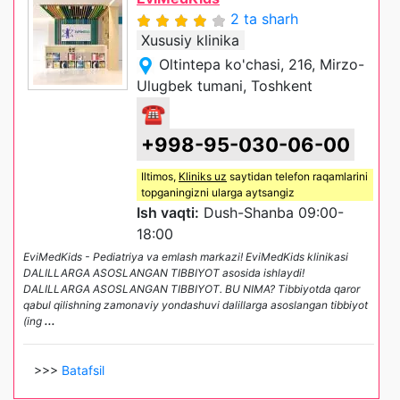
2 ta sharh
Xususiy klinika
Oltintepa ko'chasi, 216, Mirzo-
Ulugbek tumani, Toshkent
☎
+998-95-030-06-00
Iltimos,
Kliniks uz
saytidan telefon raqamlarini
topganingizni ularga aytsangiz
Ish vaqti:
Dush-Shanba 09:00-
18:00
EviMedKids - Pediatriya va emlash markazi! EviMedKids klinikasi
DALILLARGA ASOSLANGAN TIBBIYOT asosida ishlaydi!
DALILLARGA ASOSLANGAN TIBBIYOT. BU NIMA? Tibbiyotda qaror
qabul qilishning zamonaviy yondashuvi dalillarga asoslangan tibbiyot
(ing
...
>>>
Batafsil