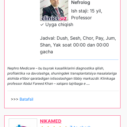
Nefrolog
Ish staji: 15 yil,
Professor
✓ Uyga chiqish
Jadval: Dush, Sesh, Chor, Pay, Jum,
Shan, Yak soat 00:00 dan 00:00
gacha
Nephro Medicare – bu buyrak kasalliklarini diagnostika qilish,
profilaktika va davolashga, shuningdek transplantatsiya masalalariga
alohida e’tibor qaratadigan ixtisoslashgan tibbiy markazdir. Klinikaga
professor Abdul Fareed Khan – xalqaro tajribaga e
...
>>>
Batafsil
NIKAMED