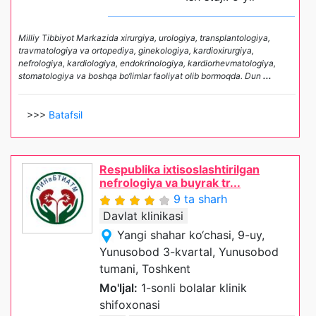
Milliy Tibbiyot Markazida xirurgiya, urologiya, transplantologiya,
travmatologiya va ortopediya, ginekologiya, kardioxirurgiya,
nefrologiya, kardiologiya, endokrinologiya, kardiorhevmatologiya,
stomatologiya va boshqa bo‘limlar faoliyat olib bormoqda. Dun
...
>>>
Batafsil
Respublika ixtisoslashtirilgan
nefrologiya va buyrak tr...
9 ta sharh
Davlat klinikasi
Yangi shahar ko‘chasi, 9-uy,
Yunusobod 3-kvartal, Yunusobod
tumani, Toshkent
Mo'ljal:
1-sonli bolalar klinik
shifoxonasi