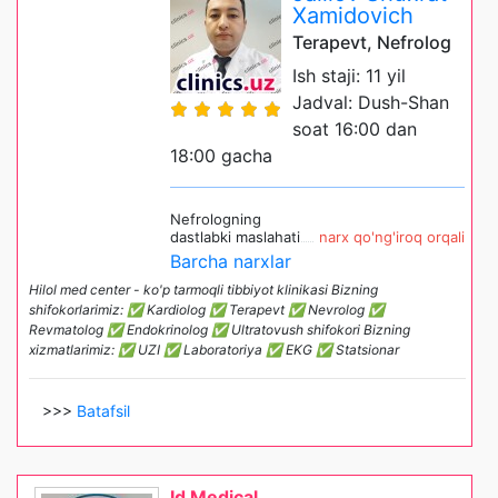
Xamidovich
Terapevt, Nefrolog
Ish staji: 11 yil
Jadval: Dush-Shan
soat 16:00 dan
18:00 gacha
Nefrologning
dastlabki maslahati
narx qo'ng'iroq orqali
Barcha narxlar
Hilol med center - ko'p tarmoqli tibbiyot klinikasi Bizning
shifokorlarimiz: ✅ Kardiolog ✅ Terapevt ✅ Nevrolog ✅
Revmatolog ✅ Endokrinolog ✅ Ultratovush shifokori Bizning
xizmatlarimiz: ✅ UZI ✅ Laboratoriya ✅ EKG ✅ Statsionar
>>>
Batafsil
Id Medical