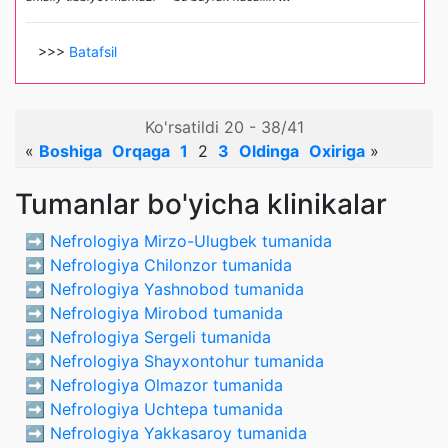
>>>
Batafsil
Ko'rsatildi 20 - 38/41
«
Boshiga
Orqaga
1
2
3
Oldinga
Oxiriga
»
Tumanlar bo'yicha klinikalar
➡️
Nefrologiya Mirzo-Ulugbek tumanida
➡️
Nefrologiya Chilonzor tumanida
➡️
Nefrologiya Yashnobod tumanida
➡️
Nefrologiya Mirobod tumanida
➡️
Nefrologiya Sergeli tumanida
➡️
Nefrologiya Shayxontohur tumanida
➡️
Nefrologiya Olmazor tumanida
➡️
Nefrologiya Uchtepa tumanida
➡️
Nefrologiya Yakkasaroy tumanida