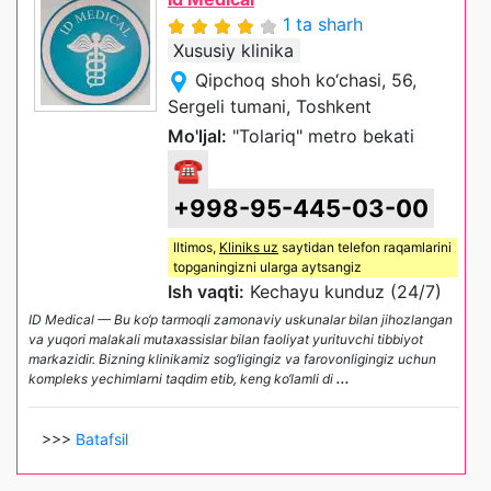
1 ta sharh
Xususiy klinika
Qipchoq shoh ko‘chasi, 56,
Sergeli tumani, Toshkent
Mo'ljal:
"Tolariq" metro bekati
☎
+998-95-445-03-00
Iltimos,
Kliniks uz
saytidan telefon raqamlarini
topganingizni ularga aytsangiz
Ish vaqti:
Kechayu kunduz (24/7)
ID Medical — Bu ko‘p tarmoqli zamonaviy uskunalar bilan jihozlangan
va yuqori malakali mutaxassislar bilan faoliyat yurituvchi tibbiyot
markazidir. Bizning klinikamiz sog‘ligingiz va farovonligingiz uchun
kompleks yechimlarni taqdim etib, keng ko‘lamli di
...
>>>
Batafsil