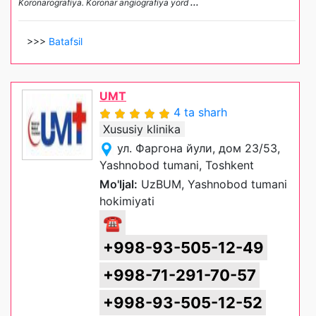
Koronarografiya. Koronar angiografiya yord
...
>>>
Batafsil
UMT
4 ta sharh
Xususiy klinika
ул. Фаргона йули, дом 23/53,
Yashnobod tumani, Toshkent
Mo'ljal:
UzBUM, Yashnobod tumani
hokimiyati
☎
+998-93-505-12-49
+998-71-291-70-57
+998-93-505-12-52