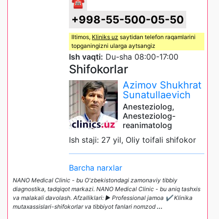
☎
+998-55-500-05-50
Iltimos,
Kliniks uz
saytidan telefon raqamlarini
topganingizni ularga aytsangiz
Ish vaqti:
Du-sha 08:00-17:00
Shifokorlar
Azimov Shukhrat
Sunatullaevich
Anesteziolog,
Anesteziolog-
reanimatolog
Ish staji: 27 yil, Oliy toifali shifokor
Barcha narxlar
NANO Medical Clinic - bu O'zbekistondagi zamonaviy tibbiy
diagnostika, tadqiqot markazi. NANO Medical Clinic - bu aniq tashxis
va malakali davolash. Afzalliklari: ► Professional jamoa ✔️ Klinika
mutaxassislari-shifokorlar va tibbiyot fanlari nomzod
...