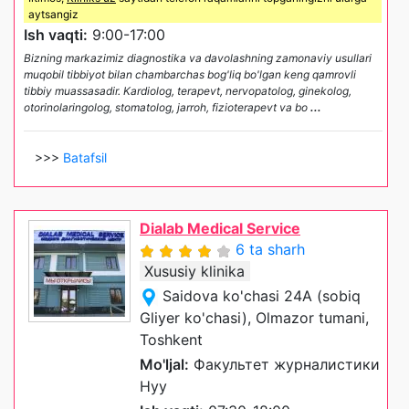
aytsangiz
Ish vaqti:
9:00-17:00
Bizning markazimiz diagnostika va davolashning zamonaviy usullari
muqobil tibbiyot bilan chambarchas bog'liq bo'lgan keng qamrovli
tibbiy muassasadir. Kardiolog, terapevt, nervopatolog, ginekolog,
otorinolaringolog, stomatolog, jarroh, fizioterapevt va bo
...
>>>
Batafsil
Dialab Medical Service
6 ta sharh
Xususiy klinika
Saidova ko'chasi 24A (sobiq
Gliyer ko'chasi), Olmazor tumani,
Toshkent
Mo'ljal:
Факультет журналистики
Нуу