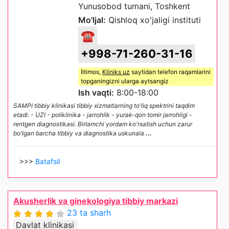
Yunusobod tumani, Toshkent
Mo'ljal:
Qishloq xo'jaligi instituti
☎
+998-71-260-31-16
Iltimos,
Kliniks uz
saytidan telefon raqamlarini
topganingizni ularga aytsangiz
Ish vaqti:
8:00-18:00
SAMPI tibbiy klinikasi tibbiy xizmatlarning to'liq spektrini taqdim
etadi: - UZI - poliklinika - jarrohlik - yurak-qon tomir jarrohligi -
rentgen diagnostikasi. Birlamchi yordam ko'rsatish uchun zarur
bo'lgan barcha tibbiy va diagnostika uskunala
...
>>>
Batafsil
Akusherlik va ginekologiya tibbiy markazi
23 ta sharh
Davlat klinikasi