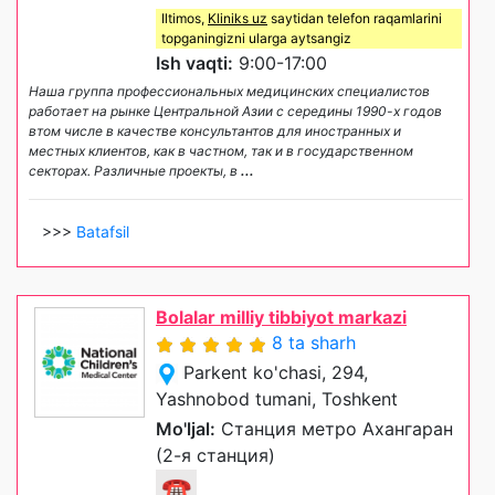
Iltimos,
Kliniks uz
saytidan telefon raqamlarini
topganingizni ularga aytsangiz
Ish vaqti:
9:00-17:00
Наша группа профессиональных медицинских специалистов
работает на рынке Центральной Азии с середины 1990-х годов
втом числе в качестве консультантов для иностранных и
местных клиентов, как в частном, так и в государственном
секторах. Различные проекты, в
...
>>>
Batafsil
Bolalar milliy tibbiyot markazi
8 ta sharh
Parkent ko'chasi, 294,
Yashnobod tumani, Toshkent
Mo'ljal:
Станция метро Ахангаран
(2-я станция)
☎