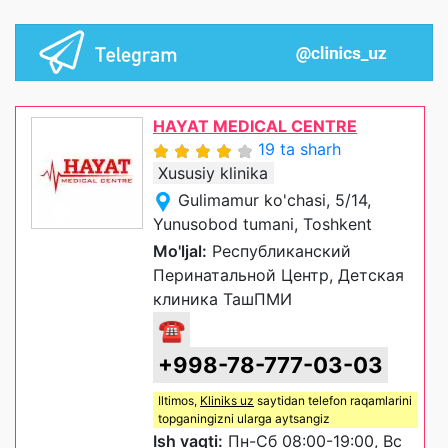
HAYAT MEDICAL CENTRE
19 ta sharh
Xususiy klinika
Gulimamur ko'chasi, 5/14,
Yunusobod tumani, Toshkent
Mo'ljal:
Республиканский
Перинатальной Центр, Детская
клиника ТашПМИ
☎
+998-78-777-03-03
Iltimos,
Kliniks uz
saytidan telefon raqamlarini
topganingizni ularga aytsangiz
Ish vaqti:
Пн-Сб 08:00-19:00, Вс