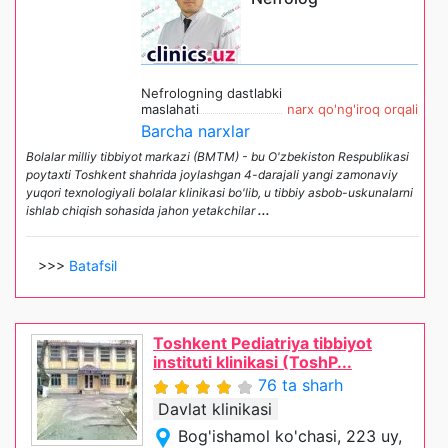
Nefrologning dastlabki
maslahati
narx qo'ng'iroq orqali
Barcha narxlar
Bolalar milliy tibbiyot markazi (BMTM) - bu O'zbekiston Respublikasi
poytaxti Toshkent shahrida joylashgan 4-darajali yangi zamonaviy
yuqori texnologiyali bolalar klinikasi bo'lib, u tibbiy asbob-uskunalarni
ishlab chiqish sohasida jahon yetakchilar
...
>>>
Batafsil
Toshkent Pediatriya tibbiyot
instituti klinikasi (ToshP...
76 ta sharh
Davlat klinikasi
Bog'ishamol ko'chasi, 223 uy,