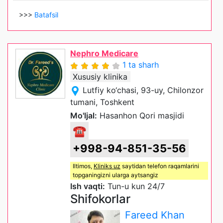
>>>
Batafsil
Nephro Medicare
1 ta sharh
Xususiy klinika
Lutfiy ko‘chasi, 93-uy, Chilonzor
tumani, Toshkent
Mo'ljal:
Hasanhon Qori masjidi
☎
+998-94-851-35-56
Iltimos,
Kliniks uz
saytidan telefon raqamlarini
topganingizni ularga aytsangiz
Ish vaqti:
Tun-u kun 24/7
Shifokorlar
Fareed Khan