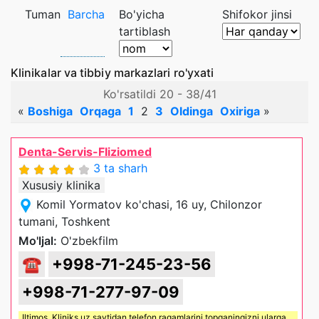
Tuman
Barcha
Bo'yicha
Shifokor jinsi
tartiblash
Klinikalar va tibbiy markazlari ro'yxati
Ko'rsatildi 20 - 38/41
«
Boshiga
Orqaga
1
2
3
Oldinga
Oxiriga
»
Denta-Servis-FIiziomed
3 ta sharh
Xususiy klinika
Komil Yormatov ko'chasi, 16 uy, Chilonzor
tumani, Toshkent
Mo'ljal:
O'zbekfilm
☎
+998-71-245-23-56
+998-71-277-97-09
Iltimos,
Kliniks uz
saytidan telefon raqamlarini topganingizni ularga