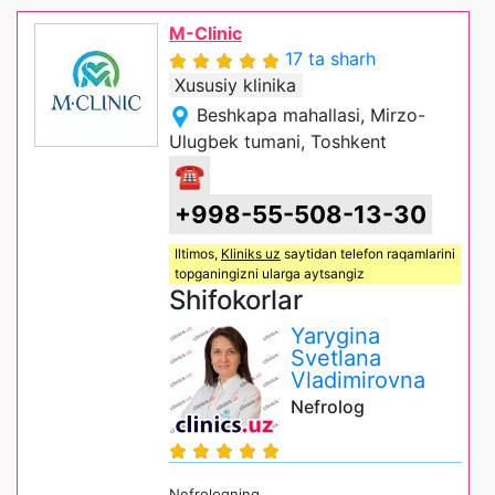
M-Clinic
17 ta sharh
Xususiy klinika
Beshkapa mahallasi, Mirzo-
Ulugbek tumani, Toshkent
☎
+998-55-508-13-30
Iltimos,
Kliniks uz
saytidan telefon raqamlarini
topganingizni ularga aytsangiz
Shifokorlar
Yarygina
Svetlana
Vladimirovna
Nefrolog
Nefrologning