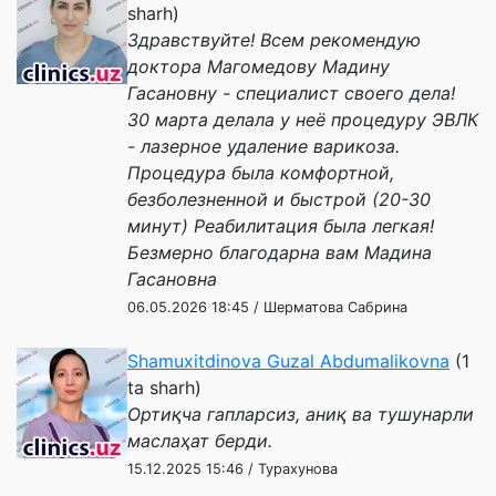
sharh)
Здравствуйте! Всем рекомендую
доктора Магомедову Мадину
Гасановну - специалист своего дела!
30 марта делала у неё процедуру ЭВЛК
- лазерное удаление варикоза.
Процедура была комфортной,
безболезненной и быстрой (20-30
минут) Реабилитация была легкая!
Безмерно благодарна вам Мадина
Гасановна
06.05.2026 18:45 / Шерматова Сабрина
Shamuxitdinova Guzal Abdumalikovna
(1
ta sharh)
Ортиқча гапларсиз, аниқ ва тушунарли
маслаҳат берди.
15.12.2025 15:46 / Турахунова