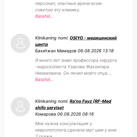
персонал, опытные врачи всем
советую эту клинику.
Batafsil...
Klinikaning nomi:
OSIYO - медицинский
центр
Бахитжан Мамедов
06.08.2026 13:18
Я много лет знаю профессора хирурга
-эндоскописта Узакова Жахонгира
Низамовича. Он лечил моего отца....
Batafsil...
Klinikaning nomi:
Ra'no Fayz (RF-Med
shifo servise)
Комарова
06.08.2026 08:16
Мне нужна консультация у
невропотолога.сделала мрт шеи у мне
2 грэжи