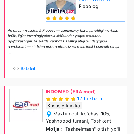
Flebolog
American Hospital & Fleboss — zamonaviy lazer jarrohligi markazi
bo‘lib, ilg‘or texnologiyalar va shifokorlar yuqori malakasi
uyg‘unlashgan. Bu yerda varikoz kasalligi atigi 30 daqiqada
davolanadi — statsionarsiz, narkozsiz va maksimal kosmetik natija
...
>>>
Batafsil
INDOMED (ERA med)
12 ta sharh
Xususiy klinika
Maxtumquli ko'chasi 105,
Yashnobod tumani, Toshkent
Mo'ljal:
"Tashselmash" o'tish yo'li,