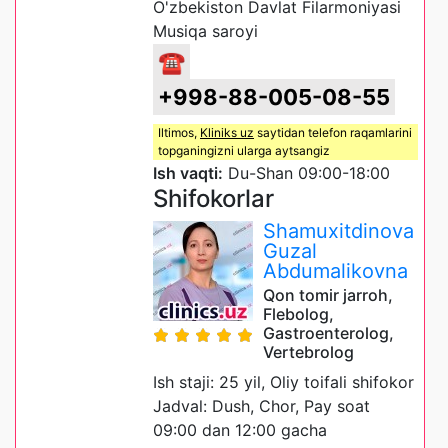
O'zbekiston Davlat Filarmoniyasi
Musiqa saroyi
☎
+998-88-005-08-55
Iltimos,
Kliniks uz
saytidan telefon raqamlarini
topganingizni ularga aytsangiz
Ish vaqti:
Du-Shan 09:00-18:00
Shifokorlar
Shamuxitdinova
Guzal
Abdumalikovna
Qon tomir jarroh,
Flebolog,
Gastroenterolog,
Vertebrolog
Ish staji: 25 yil, Oliy toifali shifokor
Jadval: Dush, Chor, Pay soat
09:00 dan 12:00 gacha