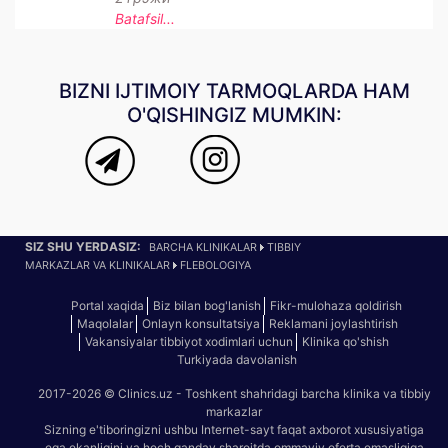
Batafsil...
BIZNI IJTIMOIY TARMOQLARDA HAM
O'QISHINGIZ MUMKIN:
SIZ SHU YERDASIZ:
BARCHA KLINIKALAR
TIBBIY
MARKAZLAR VA KLINIKALAR
FLEBOLOGIYA
Portal xaqida
Biz bilan bog'lanish
Fikr-mulohaza qoldirish
Maqolalar
Onlayn konsultatsiya
Reklamani joylashtirish
Vakansiyalar tibbiyot xodimlari uchun
Klinika qo'shish
Turkiyada davolanish
2017-2026 © Clinics.uz - Toshkent shahridagi barcha klinika va tibbiy
markazlar
Sizning e'tiboringizni ushbu Internet-sayt faqat axborot xususiyatiga
ega ekanligini va hech qanday sharoitda ommaviy oferta emasligiga