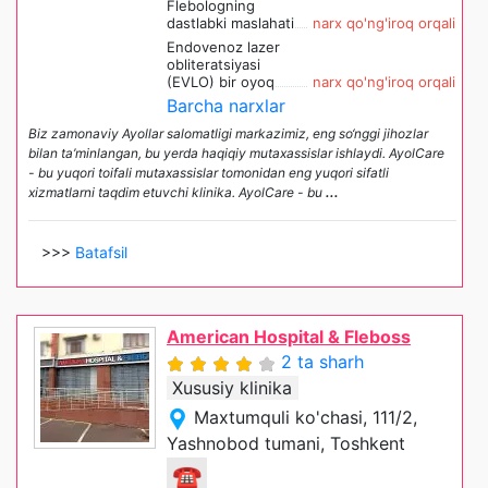
Flebologning
dastlabki maslahati
narx qo'ng'iroq orqali
Endovenoz lazer
obliteratsiyasi
(EVLO) bir oyoq
narx qo'ng'iroq orqali
Barcha narxlar
Biz zamonaviy Ayollar salomatligi markazimiz, eng so‘nggi jihozlar
bilan ta’minlangan, bu yerda haqiqiy mutaxassislar ishlaydi. AyolCare
- bu yuqori toifali mutaxassislar tomonidan eng yuqori sifatli
xizmatlarni taqdim etuvchi klinika. AyolCare - bu
...
>>>
Batafsil
American Hospital & Fleboss
2 ta sharh
Xususiy klinika
Maxtumquli ko'chasi, 111/2,
Yashnobod tumani, Toshkent
☎