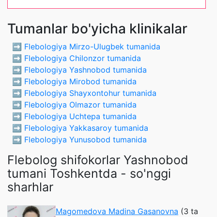
Tumanlar bo'yicha klinikalar
➡️
Flebologiya Mirzo-Ulugbek tumanida
➡️
Flebologiya Chilonzor tumanida
➡️
Flebologiya Yashnobod tumanida
➡️
Flebologiya Mirobod tumanida
➡️
Flebologiya Shayxontohur tumanida
➡️
Flebologiya Olmazor tumanida
➡️
Flebologiya Uchtepa tumanida
➡️
Flebologiya Yakkasaroy tumanida
➡️
Flebologiya Yunusobod tumanida
Flebolog shifokorlar Yashnobod
tumani Toshkentda - so'nggi
sharhlar
Magomedova Madina Gasanovna
(3 ta