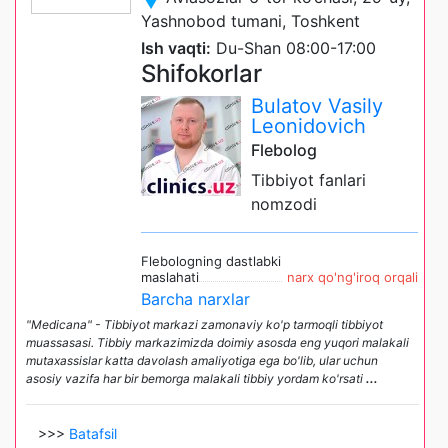
Yashnobod tumani, Toshkent
Ish vaqti:
Du-Shan 08:00-17:00
Shifokorlar
Bulatov Vasily
Leonidovich
Flebolog
Tibbiyot fanlari
nomzodi
Flebologning dastlabki
maslahati
narx qo'ng'iroq orqali
Barcha narxlar
"Medicana" - Tibbiyot markazi zamonaviy ko'p tarmoqli tibbiyot
muassasasi. Tibbiy markazimizda doimiy asosda eng yuqori malakali
mutaxassislar katta davolash amaliyotiga ega bo'lib, ular uchun
asosiy vazifa har bir bemorga malakali tibbiy yordam ko'rsati
...
>>>
Batafsil