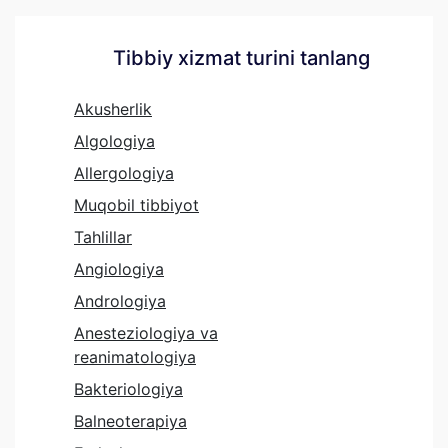
Tibbiy xizmat turini tanlang
Akusherlik
Algologiya
Allergologiya
Muqobil tibbiyot
Tahlillar
Angiologiya
Andrologiya
Anesteziologiya va
reanimatologiya
Bakteriologiya
Balneoterapiya