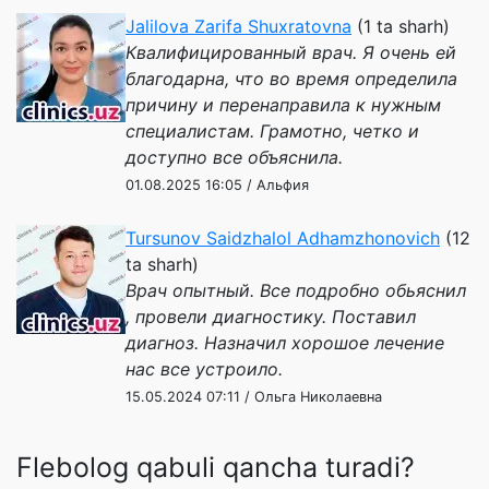
Jalilova Zarifa Shuxratovna
(1 ta sharh)
Квалифицированный врач. Я очень ей
благодарна, что во время определила
причину и перенаправила к нужным
специалистам. Грамотно, четко и
доступно все объяснила.
01.08.2025 16:05 / Альфия
Tursunov Saidzhalol Adhamzhonovich
(12
ta sharh)
Врач опытный. Все подробно обьяснил
, провели диагностику. Поставил
диагноз. Назначил хорошое лечение
нас все устроило.
15.05.2024 07:11 / Ольга Николаевна
Flebolog qabuli qancha turadi?