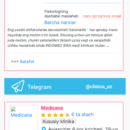
Flebologning
dastlabki maslahati
narx qo'ng'iroq orqali
Barcha narxlar
Eng yaxshi shifokorlarda davolashish! Salomatlik - har qanday inson
hayotida eng muhim o'rin tutadi. Shuning uchun uni himoya qilish
juda muhim, chunki salomatlikni tiklash uzoq vaqt va xarajatlidir.
Ushbu murakkab ishda INDOMED (ERA med) klinikasi mutax
...
>>>
Batafsil
Medicana
6 ta sharh
Xususiy klinika
Aviasozlar 6-tor ko‘chasi, 29-uy,