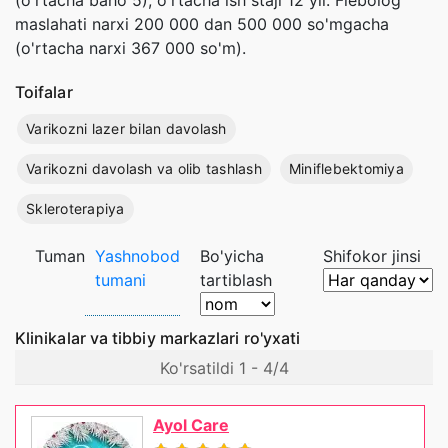
(o'rtacha baho 5), o'rtacha ish staji 12 yil. Flebolog
maslahati narxi 200 000 dan 500 000 so'mgacha
(o'rtacha narxi 367 000 so'm).
Toifalar
Varikozni lazer bilan davolash
Varikozni davolash va olib tashlash
Miniflebektomiya
Skleroterapiya
Tuman
Yashnobod
Bo'yicha
Shifokor jinsi
tumani
tartiblash
Klinikalar va tibbiy markazlari ro'yxati
Ko'rsatildi 1 - 4/4
Ayol Care