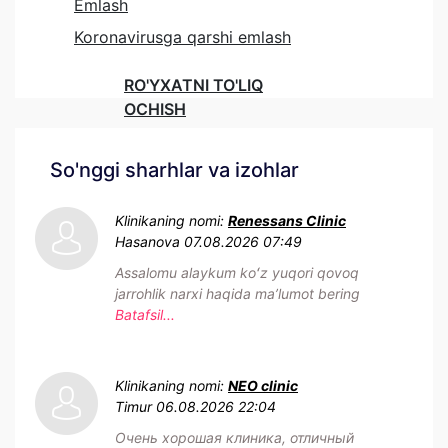
Emlash
Koronavirusga qarshi emlash
RO'YXATNI TO'LIQ
OCHISH
So'nggi sharhlar va izohlar
Klinikaning nomi:
Renessans Clinic
Hasanova
07.08.2026 07:49
Assalomu alaykum koʻz yuqori qovoq
jarrohlik narxi haqida maʼlumot bering
Batafsil...
Klinikaning nomi:
NEO clinic
Timur
06.08.2026 22:04
Очень хорошая клиника, отличный