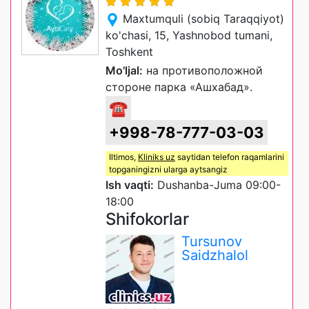
Maxtumquli (sobiq Taraqqiyot)
ko'chasi, 15, Yashnobod tumani,
Toshkent
Mo'ljal:
на противоположной
стороне парка «Ашхабад».
☎
+998-78-777-03-03
Iltimos,
Kliniks uz
saytidan telefon raqamlarini
topganingizni ularga aytsangiz
Ish vaqti:
Dushanba-Juma 09:00-
18:00
Shifokorlar
Tursunov
Saidzhalol