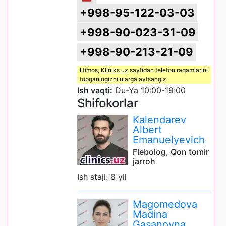
+998-95-122-03-03
+998-90-023-31-09
+998-90-213-21-09
Iltimos,
Kliniks uz
saytidan telefon raqamlarini
topganingizni ularga aytsangiz
Ish vaqti:
Du-Ya 10:00-19:00
Shifokorlar
Kalendarev
Albert
Emanuelyevich
Flebolog, Qon tomir
jarroh
Ish staji: 8 yil
Magomedova
Madina
Gasanovna