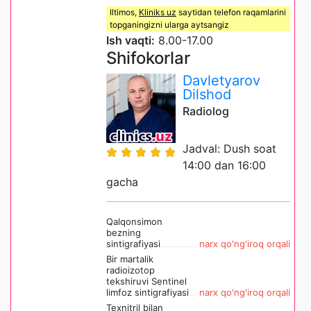
Iltimos,
Kliniks uz
saytidan telefon raqamlarini
topganingizni ularga aytsangiz
Ish vaqti:
8.00-17.00
Shifokorlar
Davletyarov
Dilshod
Radiolog
Jadval: Dush soat
14:00 dan 16:00
gacha
Qalqonsimon
bezning
sintigrafiyasi
narx qo'ng'iroq orqali
Bir martalik
radioizotop
tekshiruvi Sentinel
limfoz sintigrafiyasi
narx qo'ng'iroq orqali
Texnitril bilan