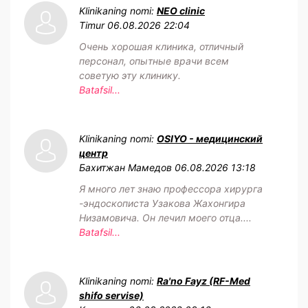
Klinikaning nomi:
NEO clinic
Timur
06.08.2026 22:04
Очень хорошая клиника, отличный
персонал, опытные врачи всем
советую эту клинику.
Batafsil...
Klinikaning nomi:
OSIYO - медицинский
центр
Бахитжан Мамедов
06.08.2026 13:18
Я много лет знаю профессора хирурга
-эндоскописта Узакова Жахонгира
Низамовича. Он лечил моего отца....
Batafsil...
Klinikaning nomi:
Ra'no Fayz (RF-Med
shifo servise)