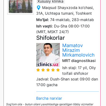
Xususiy klinika
Maqsud Shayxzoda ko‘chasi,
31А, Uchtepa tumani, Toshkent
Mo'ljal:
74-maktab, 283-maktab
Ish vaqti:
Du-Sha 08:00-17:00
(MRT, MSKT 24/7)
Shifokorlar
Mamatov
Mirazim
Mirkamolovich
MRT diagnostikasi
Ish staji: 17 yil, Oliy
toifali shifokor
Jadval: Dush-Shan soat 09:00 dan
17:00 gacha
Barcha narxlar
Sog'lom oila - butun oilani yaxshilashga qaratilgan tibbiy xizmatlar