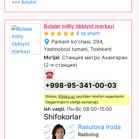
>>>
Batafsil
Bolalar milliy tibbiyot markazi
8 ta sharh
Parkent ko'chasi, 294,
Yashnobod tumani, Toshkent
Mo'ljal:
Станция метро Ахангаран
(2-я станция)
☎
+998-95-341-00-03
Iltimos,
Kliniks uz
saytidan telefon raqamlarini
topganingizni ularga aytsangiz
Ish vaqti:
Пн-Вс 08:00–15:00
Shifokorlar
Rasulova Iroda
Radiolog