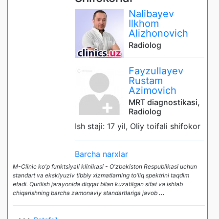
Nalibayev
Ilkhom
Alizhonovich
Radiolog
Fayzullayev
Rustam
Azimovich
MRT diagnostikasi,
Radiolog
Ish staji: 17 yil, Oliy toifali shifokor
Barcha narxlar
M-Clinic ko'p funktsiyali klinikasi - O'zbekiston Respublikasi uchun
standart va eksklyuziv tibbiy xizmatlarning to'liq spektrini taqdim
etadi. Qurilish jarayonida diqqat bilan kuzatilgan sifat va ishlab
chiqarishning barcha zamonaviy standartlariga javob
...