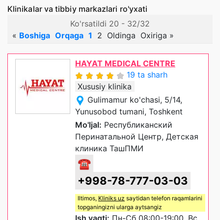
Klinikalar va tibbiy markazlari ro'yxati
Ko'rsatildi 20 - 32/32
«
Boshiga
Orqaga
1
2
Oldinga
Oxiriga
»
HAYAT MEDICAL CENTRE
19 ta sharh
Xususiy klinika
Gulimamur ko'chasi, 5/14,
Yunusobod tumani, Toshkent
Mo'ljal:
Республиканский
Перинатальной Центр, Детская
клиника ТашПМИ
☎
+998-78-777-03-03
Iltimos,
Kliniks uz
saytidan telefon raqamlarini
topganingizni ularga aytsangiz
Ish vaqti:
Пн-Сб 08:00-19:00, Вс