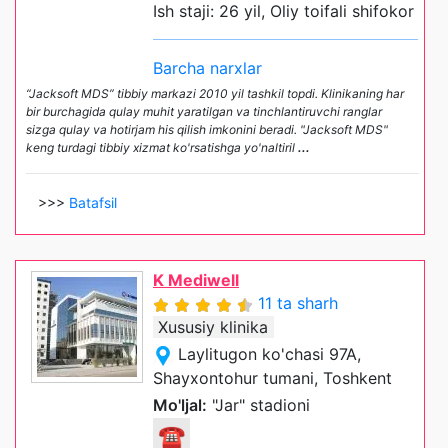
Ish staji: 26 yil, Oliy toifali shifokor
Barcha narxlar
“Jacksoft MDS” tibbiy markazi 2010 yil tashkil topdi. Klinikaning har
bir burchagida qulay muhit yaratilgan va tinchlantiruvchi ranglar
sizga qulay va hotirjam his qilish imkonini beradi. "Jacksoft MDS"
keng turdagi tibbiy xizmat ko'rsatishga yo'naltiril
...
>>>
Batafsil
K Mediwell
11 ta sharh
Xususiy klinika
Laylitugon ko'chasi 97A,
Shayxontohur tumani, Toshkent
Mo'ljal:
"Jar" stadioni
☎