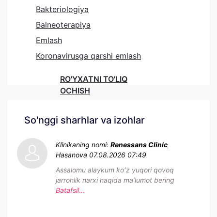
Bakteriologiya
Balneoterapiya
Emlash
Koronavirusga qarshi emlash
RO'YXATNI TO'LIQ
OCHISH
So'nggi sharhlar va izohlar
Klinikaning nomi:
Renessans Clinic
Hasanova
07.08.2026 07:49
Assalomu alaykum koʻz yuqori qovoq
jarrohlik narxi haqida maʼlumot bering
Batafsil...