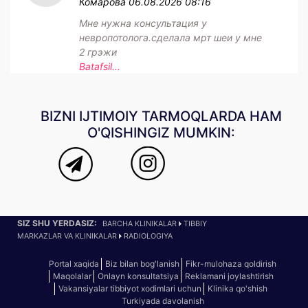
Комарова
06.08.2026 08:16
Мне нужна консультация у
невропотолога.сделала мрт шеи у мне
2 грэжи
Batafsil...
BIZNI IJTIMOIY TARMOQLARDA HAM
O'QISHINGIZ MUMKIN:
SIZ SHU YERDASIZ:
BARCHA KLINIKALAR
TIBBIY
MARKAZLAR VA KLINIKALAR
RADIOLOGIYA
Portal xaqida
Biz bilan bog'lanish
Fikr-mulohaza qoldirish
Maqolalar
Onlayn konsultatsiya
Reklamani joylashtirish
Vakansiyalar tibbiyot xodimlari uchun
Klinika qo'shish
Turkiyada davolanish