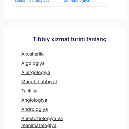
Bolalar nevrologiyasi
Stomatologiya
Tibbiy xizmat turini tanlang
Akusherlik
Algologiya
Allergologiya
Muqobil tibbiyot
Tahlillar
Angiologiya
Andrologiya
Anesteziologiya va
reanimatologiya