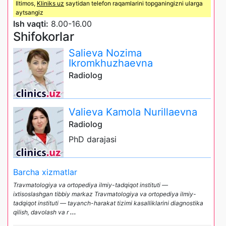
Iltimos,
Kliniks uz
saytidan telefon raqamlarini topganingizni ularga
aytsangiz
Ish vaqti:
8.00-16.00
Shifokorlar
Salieva Nozima
Ikromkhuzhaevna
Radiolog
Valieva Kamola Nurillaevna
Radiolog
PhD darajasi
Barcha xizmatlar
Travmatologiya va ortopediya ilmiy-tadqiqot instituti —
ixtisoslashgan tibbiy markaz Travmatologiya va ortopediya ilmiy-
tadqiqot instituti — tayanch-harakat tizimi kasalliklarini diagnostika
qilish, davolash va r
...