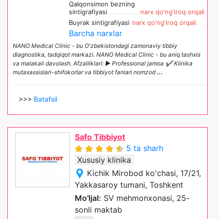
Qalqonsimon bezning
sintigrafiyasi
narx qo'ng'iroq orqali
Buyrak sintigrafiyasi
narx qo'ng'iroq orqali
Barcha narxlar
NANO Medical Clinic - bu O'zbekistondagi zamonaviy tibbiy
diagnostika, tadqiqot markazi. NANO Medical Clinic - bu aniq tashxis
va malakali davolash. Afzalliklari: ► Professional jamoa ✔️ Klinika
mutaxassislari-shifokorlar va tibbiyot fanlari nomzod
...
>>>
Batafsil
Safo Tibbiyot
5 ta sharh
Xususiy klinika
Kichik Mirobod ko'chasi, 17/21,
Yakkasaroy tumani, Toshkent
Mo'ljal:
SV mehmonxonasi, 25-
sonli maktab