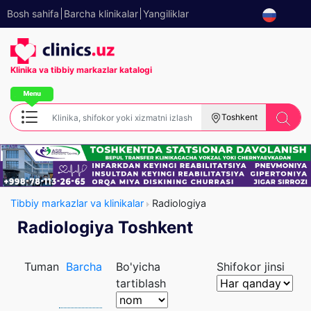
Bosh sahifa
Barcha klinikalar
Yangiliklar
Klinika va tibbiy
markazlar katalogi
Toshkent
Tibbiy markazlar va klinikalar
Radiologiya
Radiologiya Toshkent
Tuman
Barcha
Bo'yicha
Shifokor jinsi
tartiblash