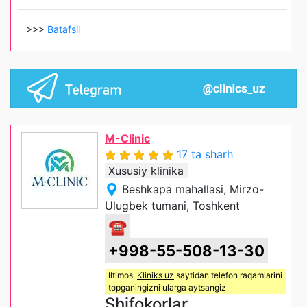
>>>
Batafsil
M-Clinic
17 ta sharh
Xususiy klinika
Beshkapa mahallasi, Mirzo-
Ulugbek tumani, Toshkent
☎
+998-55-508-13-30
Iltimos,
Kliniks uz
saytidan telefon raqamlarini
topganingizni ularga aytsangiz
Shifokorlar