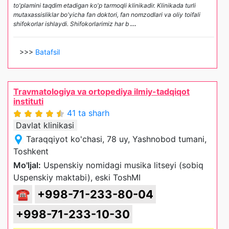
to'plamini taqdim etadigan ko'p tarmoqli klinikadir. Klinikada turli
mutaxassisliklar bo'yicha fan doktori, fan nomzodlari va oliy toifali
shifokorlar ishlaydi. Shifokorlarimiz har b
...
>>>
Batafsil
Travmatologiya va ortopediya ilmiy-tadqiqot
instituti
41 ta sharh
Davlat klinikasi
Taraqqiyot ko'chasi, 78 uy, Yashnobod tumani,
Toshkent
Mo'ljal:
Uspenskiy nomidagi musika litseyi (sobiq
Uspenskiy maktabi), eski ToshMI
☎
+998-71-233-80-04
+998-71-233-10-30