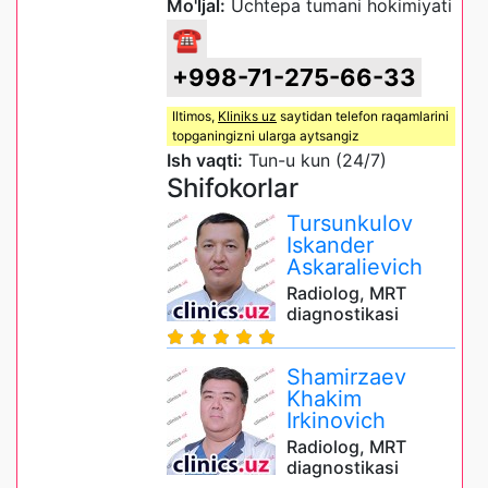
Mo'ljal:
Uchtepa tumani hokimiyati
☎
+998-71-275-66-33
Iltimos,
Kliniks uz
saytidan telefon raqamlarini
topganingizni ularga aytsangiz
Ish vaqti:
Tun-u kun (24/7)
Shifokorlar
Tursunkulov
Iskander
Askaralievich
Radiolog, MRT
diagnostikasi
Shamirzaev
Khakim
Irkinovich
Radiolog, MRT
diagnostikasi