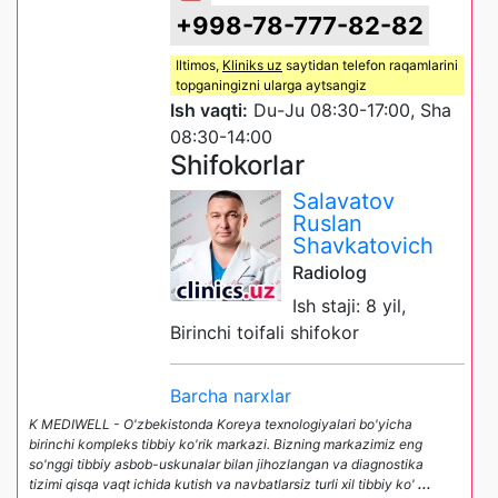
+998-78-777-82-82
Iltimos,
Kliniks uz
saytidan telefon raqamlarini
topganingizni ularga aytsangiz
Ish vaqti:
Du-Ju 08:30-17:00, Sha
08:30-14:00
Shifokorlar
Salavatov
Ruslan
Shavkatovich
Radiolog
Ish staji: 8 yil,
Birinchi toifali shifokor
Barcha narxlar
K MEDIWELL - O'zbekistonda Koreya texnologiyalari bo'yicha
birinchi kompleks tibbiy ko'rik markazi. Bizning markazimiz eng
so'nggi tibbiy asbob-uskunalar bilan jihozlangan va diagnostika
tizimi qisqa vaqt ichida kutish va navbatlarsiz turli xil tibbiy ko'
...