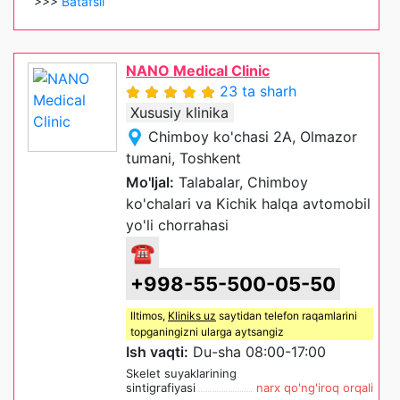
>>>
Batafsil
NANO Medical Clinic
23 ta sharh
Xususiy klinika
Chimboy ko'chasi 2A, Olmazor
tumani, Toshkent
Mo'ljal:
Talabalar, Chimboy
ko'chalari va Kichik halqa avtomobil
yo'li chorrahasi
☎
+998-55-500-05-50
Iltimos,
Kliniks uz
saytidan telefon raqamlarini
topganingizni ularga aytsangiz
Ish vaqti:
Du-sha 08:00-17:00
Skelet suyaklarining
sintigrafiyasi
narx qo'ng'iroq orqali