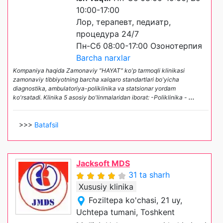
10:00-17:00
Лор, терапевт, педиатр,
процедура 24/7
Пн-Сб 08:00-17:00 Озонотерпия
Barcha narxlar
Kompaniya haqida Zamonaviy "HAYAT" ko'p tarmoqli klinikasi
zamonaviy tibbiyotning barcha xalqaro standartlari bo'yicha
diagnostika, ambulatoriya-poliklinika va statsionar yordam
ko'rsatadi. Klinika 5 asosiy bo'linmalaridan iborat: -Poliklinika -
...
>>>
Batafsil
Jacksoft MDS
31 ta sharh
Xususiy klinika
Foziltepa ko'chasi, 21 uy,
Uchtepa tumani, Toshkent