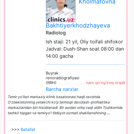
Kholmatovna
Bakhtiyerkhodzhayeva
Radiolog
Ish staji: 21 yil, Oliy toifali shifokor
Jadval: Dush-Shan soat 08:00 dan
14:00 gacha
Buyrak
renoradiografiyasi
(RRH)
narx qo'ng'iroq orqali
Barcha narxlar
Temir yo'llari markaziy klinik kasalxonasi haqli ravishda
O'zbekistonning yetakchi ko'p tarmoqli davolash-profilaktika
markazlaridan biri hisoblanadi. Bir asrdan ortiq vaqt oldin Toshkentda
tashkil topgan va temiryo'l tibbiyot xizmati shakllanishining
...
>>>
Batafsil