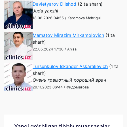
Davletyarov Dilshod
(2 ta sharh)
Juda yaxshi
18.06.2026 04:55 / Karomova Mehrigul
Mamatov Mirazim Mirkamolovich
(1 ta
sharh)
22.05.2024 17:30 / Anisa
Tursunkulov Iskander Askaralievich
(1 ta
sharh)
Очень грамотный хороший врач
29.11.2023 06:44 / Фидоматова
Yangi qo'shilgan tibbiy muassasalar