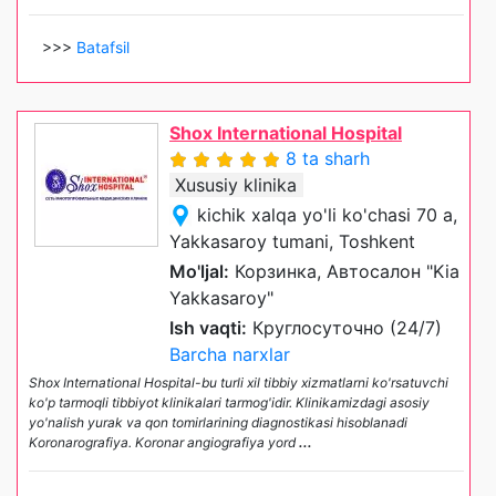
>>>
Batafsil
Shox International Hospital
8 ta sharh
Xususiy klinika
kichik xalqa yo'li ko'chasi 70 a,
Yakkasaroy tumani, Toshkent
Mo'ljal:
Корзинка, Автосалон "Kia
Yakkasaroy"
Ish vaqti:
Круглосуточно (24/7)
Barcha narxlar
Shox International Hospital-bu turli xil tibbiy xizmatlarni ko'rsatuvchi
ko'p tarmoqli tibbiyot klinikalari tarmog'idir. Klinikamizdagi asosiy
yo'nalish yurak va qon tomirlarining diagnostikasi hisoblanadi
Koronarografiya. Koronar angiografiya yord
...