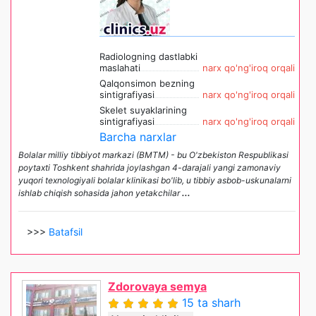
Radiologning dastlabki
maslahati
narx qo'ng'iroq orqali
Qalqonsimon bezning
sintigrafiyasi
narx qo'ng'iroq orqali
Skelet suyaklarining
sintigrafiyasi
narx qo'ng'iroq orqali
Barcha narxlar
Bolalar milliy tibbiyot markazi (BMTM) - bu O'zbekiston Respublikasi
poytaxti Toshkent shahrida joylashgan 4-darajali yangi zamonaviy
yuqori texnologiyali bolalar klinikasi bo'lib, u tibbiy asbob-uskunalarni
ishlab chiqish sohasida jahon yetakchilar
...
>>>
Batafsil
Zdorovaya semya
15 ta sharh