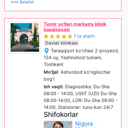
>>>
Batafsil
Temir yo'llari markaziy klinik
kasalxonasi
1 ta sharh
Davlat klinikasi
Taraqqiyot ko'chasi 2-proyezd,
12A uy, Yashnobod tumani,
Toshkent
Mo'ljal:
Ashxobod ko'ngilochar
bog'i
Ish vaqti:
Diagnostika: Du-Sha
08:00 - 14:00, UShT (UZI) Du-Sha
08:00-14:00, LOR: Du-Sha 08:00 -
14:00, Statsionar: tunu-kun 24/7
Shifokorlar
Nigora