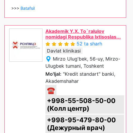
>>>
Batafsil
Akademik Y.X. To`ralulov
nomidagi Respublika Ixtisoslas...
52 ta sharh
Davlat klinikasi
Mirzo Ulug'bek, 56-uy, Mirzo-
Ulugbek tumani, Toshkent
Mo'ljal:
"Kredit standart" banki,
Akademshahar
☎
+998-55-508-50-00
(Колл центр)
+998-95-479-80-00
(Дежурный врач)