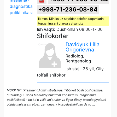
+998-71-236-08-84
Iltimos,
Kliniks uz
saytidan telefon raqamlarini
topganingizni ularga aytsangiz
Ish vaqti:
Dush-Shan 08:00-17:00
Shifokorlar
Davidyuk Lilia
Grigorievna
Radiolog,
Rentgenolog
Ish staji: 35 yil, Oliy
toifali shifokor
MSKP №1 (Prezident Administratsiyasi Tibbiyot bosh boshqarmasi
huzuridagi 1-sonli Markaziy hukumat konsultativ-diagnostika
poliklinikasi) - bu ko'p yillik an'analar va ilg'or tibbiy texnologiyalarni
o'zida mujassam etgan zamonaviy ixtisoslashtirilgan davo
...