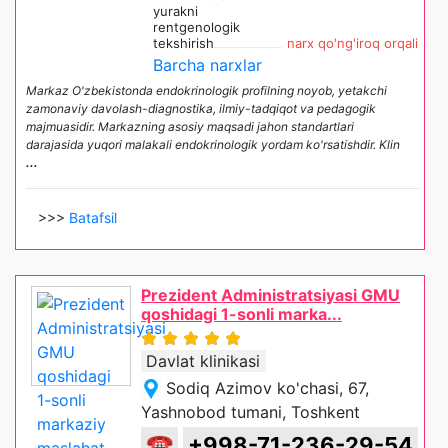
yurakni
rentgenologik
tekshirish
narx qo'ng'iroq orqali
Barcha narxlar
Markaz O'zbekistonda endokrinologik profilning noyob, yetakchi
zamonaviy davolash-diagnostika, ilmiy-tadqiqot va pedagogik
majmuasidir. Markazning asosiy maqsadi jahon standartlari
darajasida yuqori malakali endokrinologik yordam ko'rsatishdir. Klin
...
>>>
Batafsil
Prezident Administratsiyasi GMU
qoshidagi 1-sonli marka...
Davlat klinikasi
Sodiq Azimov ko'chasi, 67,
Yashnobod tumani, Toshkent
☎
+998-71-236-29-54