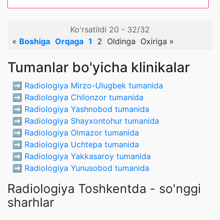
Ko'rsatildi 20 - 32/32
«
Boshiga
Orqaga
1
2
Oldinga
Oxiriga
»
Tumanlar bo'yicha klinikalar
➡️
Radiologiya Mirzo-Ulugbek tumanida
➡️
Radiologiya Chilonzor tumanida
➡️
Radiologiya Yashnobod tumanida
➡️
Radiologiya Shayxontohur tumanida
➡️
Radiologiya Olmazor tumanida
➡️
Radiologiya Uchtepa tumanida
➡️
Radiologiya Yakkasaroy tumanida
➡️
Radiologiya Yunusobod tumanida
Radiologiya Toshkentda - so'nggi
sharhlar