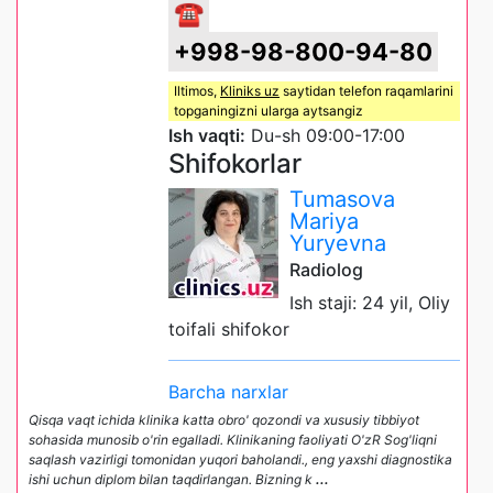
☎
+998-98-800-94-80
Iltimos,
Kliniks uz
saytidan telefon raqamlarini
topganingizni ularga aytsangiz
Ish vaqti:
Du-sh 09:00-17:00
Shifokorlar
Tumasova
Mariya
Yuryevna
Radiolog
Ish staji: 24 yil, Oliy
toifali shifokor
Barcha narxlar
Qisqa vaqt ichida klinika katta obro' qozondi va xususiy tibbiyot
sohasida munosib o'rin egalladi. Klinikaning faoliyati O'zR Sog'liqni
saqlash vazirligi tomonidan yuqori baholandi., eng yaxshi diagnostika
ishi uchun diplom bilan taqdirlangan. Bizning k
...