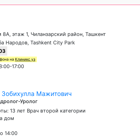
 8А, этаж 1, Чиланзарский район, Ташкент
 Народов, Tashkent City Park
03
ефона на
Клиникс уз
:00-17:00
 Зобихулла Мажитович
ндролог-Уролог
ты: 13 лет Врач второй категории
а дом
о 14:00