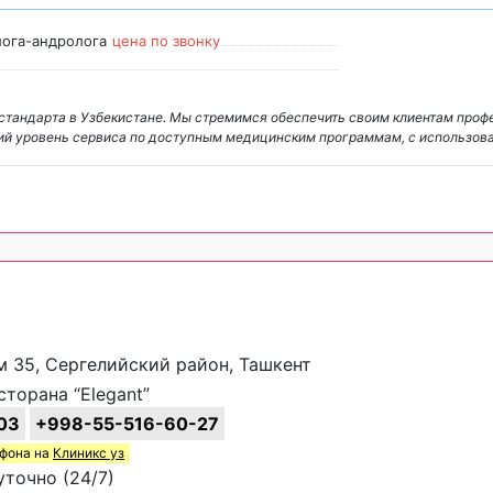
лога-андролога
цена по звонку
 стандарта в Узбекистане. Мы стремимся обеспечить своим клиентам проф
й уровень сервиса по доступным медицинским программам, с использов
ом 35, Сергелийский район, Ташкент
торана “Elegant”
03
+998-55-516-60-27
ефона на
Клиникс уз
точно (24/7)