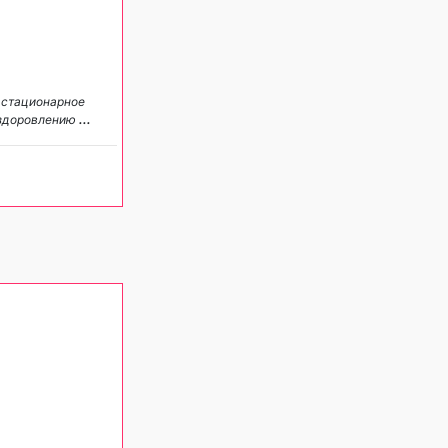
 стационарное
ыздоровлению
...