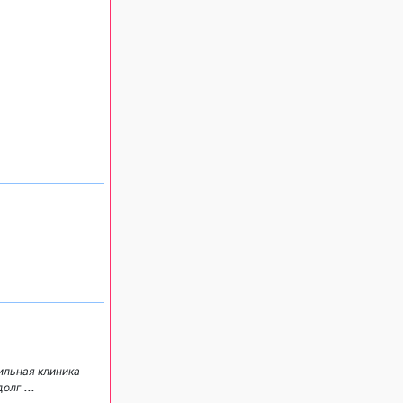
ильная клиника
 долг
...