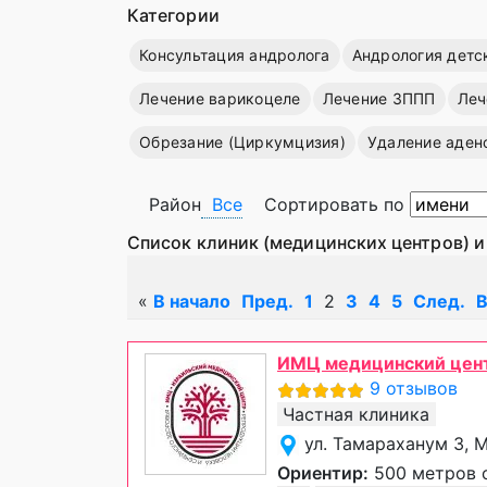
Категории
Консультация андролога
Андрология детс
Лечение варикоцеле
Лечение ЗППП
Леч
Обрезание (Циркумцизия)
Удаление аден
Район
Все
Сортировать по
Список клиник (медицинских центров) и
«
В начало
Пред.
1
2
3
4
5
След.
В
ИМЦ медицинский цент
9 отзывов
Частная клиника
ул. Тамараханум 3, 
Ориентир:
500 метров 