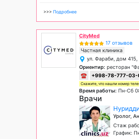
>>>
Подробнее
CityMed
17 отзывов
Частная клиника
ул. Фараби, дом 415
Ориентир:
ресторан "Ф
☎
+998-78-777-03-
Скажите, что нашли номер тел
Время работы:
Пн-Сб 08
Врачи
Нуридди
Уролог, А
Стаж рабо
График: Пн