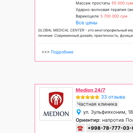
Массаж простаты
55 000 сум
Ударно-волновая терапия (а
Варикоцеле
5 700 000 сум
Все цены
GLOBAL MEDICAL CENTER - это многопрофильный мед
лечение. Современный дизайн, практичность, функ
>>>
Подробнее
Medion 24/7
33 отзыва
Частная клиника
ул. Зульфияхоним, 1
Ориентир:
напротив По
☎
+998-78-777-03-