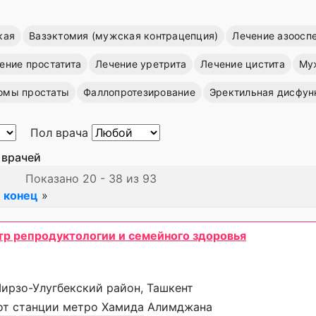
кая
Вазэктомия (мужская контрацепция)
Лечение азоосп
ение простатита
Лечение уретрита
Лечение цистита
Му
омы простаты
Фаллопротезирование
Эректильная дисфун
Пол врача
 врачей
Показано 20 - 38 из 93
 конец
»
р репродуктологии и семейного здоровья
Мирзо-Улугбекский район, Ташкент
от станции метро Хамида Алимджана