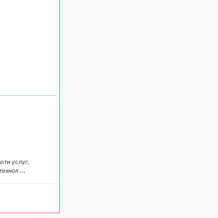
юти услуг,
отехнол
...