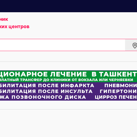
ник
ких центров