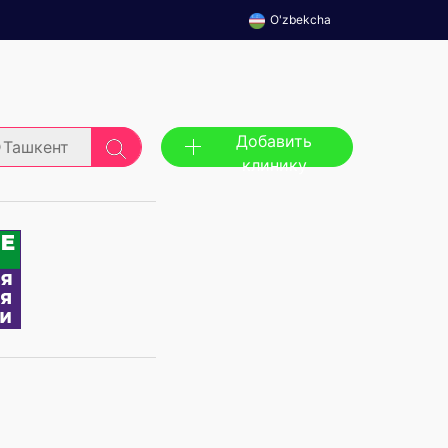
O'zbekcha
Добавить
Ташкент
клинику