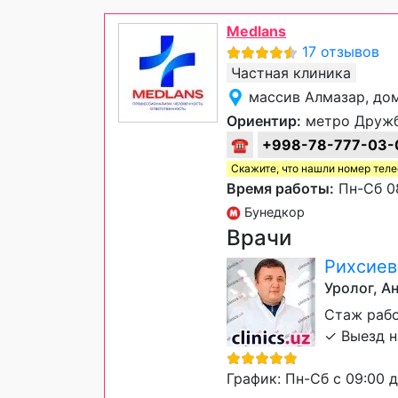
Medlans
17 отзывов
Частная клиника
массив Алмазар, дом
Ориентир:
метро Дружба
☎
+998-78-777-03-
Скажите, что нашли номер тел
Время работы:
Пн-Сб 08
Бунедкор
Врачи
Рихсиев
Уролог, А
Стаж рабо
✓ Выезд н
График: Пн-Сб с 09:00 д