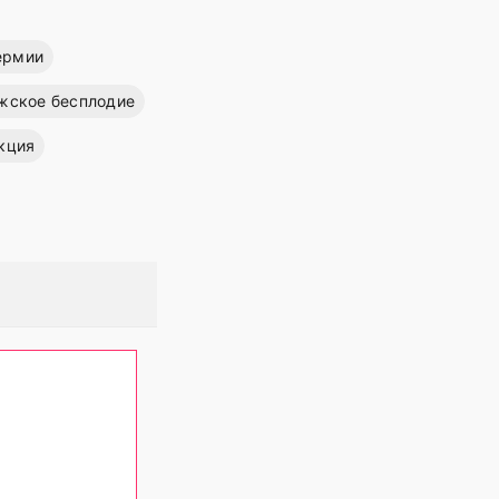
ермии
жское бесплодие
кция