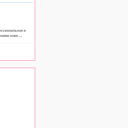
ессиональное и
анием нове
...