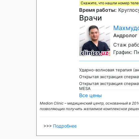
Скажите, что нашли номер тел
Время работы:
Круглос
Врачи
Махмудо
Андролог
Стаж рабо
График: Пн
Ударно-волновая терапия (а
Открытая экстракция сперма
Открытая экстракция сперма
МESА
Все цены
Medion Сlinic – медицинский центр, основанный в 20
позволяющих получить желаемое комплексное решен
>>>
Подробнее