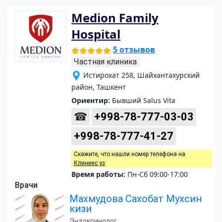
Medion Family
Hospital
5 отзывов
Частная клиника
Истирохат 258, Шайхантахурский
район, Ташкент
Ориентир:
Бывший Salus Vita
☎
+998-78-777-03-03
+998-78-777-41-27
Скажите, что нашли номер телефона на
Клиникс уз
Время работы:
Пн-Сб 09:00-17:00
Врачи
Махмудова Сахобат Мухсин
кизи
Эндокринолог