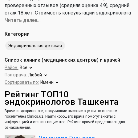
проверенных отзывов (средняя оценка 4.9), cредний
стаж 18 лет. Стоимость консультации эндокринолога
от 59 100 до 1 500 000 сум (средняя цена 213 000 сум).
Читать далее...
Категории
Эндокринология детская
Список клиник (медицинских центров) и врачей
Район:
Все
Пол врача:
Любой
Сортировать по:
Имени
Рейтинг ТОП10
эндокринологов Ташкента
Врачи эндокринологи, получившие высокие оценки по отзывам
посетителей Clinics.uz. Найти хорошего врача помогут анкеты с
информацией и отзывы пациентов. Рейтинг врачей представлен для
ознакомления.