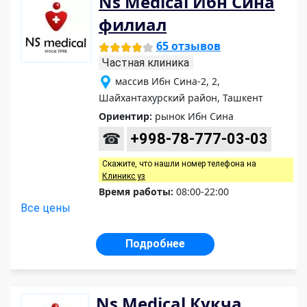
Ns Medical Ибн Сина
филиал
65 отзывов
Частная клиника
массив Ибн Сина-2, 2,
Шайхантахурский район, Ташкент
Ориентир:
рынок Ибн Сина
☎
+998-78-777-03-03
Скажите, что нашли номер телефона на
Клиникс уз
Время работы:
08:00-22:00
Все цены
Подробнее
Ns Medical Кукча