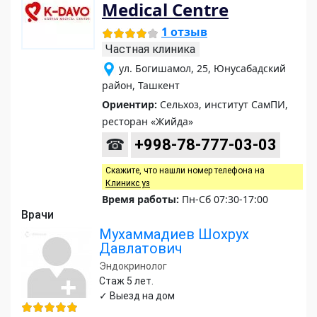
Medical Centre
1 отзыв
Частная клиника
ул. Богишамол, 25, Юнусабадский
район, Ташкент
Ориентир:
Сельхоз, институт СамПИ,
ресторан «Жийда»
☎
+998-78-777-03-03
Скажите, что нашли номер телефона на
Клиникс уз
Время работы:
Пн-Сб 07:30-17:00
Врачи
Мухаммадиев Шохрух
Давлатович
Эндокринолог
Стаж 5 лет.
✓ Выезд на дом