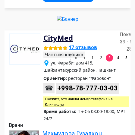
Показ
CityMed
39 - 57
17 отзывов
284
Частная клиника
1
2
3
4
5
ул. Фараби, дом 415,
Шайхантахурский район, Ташкент
Ориентир:
ресторан "Фаровон"
☎
+998-78-777-03-03
Скажите, что нашли номер телефона на
Клиникс уз
Время работы:
Пн-Сб 08:00-18:00, МРТ
24/7
Врачи
Махмудова Гузалхон