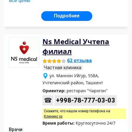
Все цены
Подробнее
Ns Medical Учтепа
филиал
62 отзыва
Частная клиника
ул. Маннон Уйгур, 558А,
Учтепинский район, Ташкент
Ориентир:
ресторан "Чарогон"
☎
+998-78-777-03-03
Скажите, что нашли номер телефона на
Клиникс уз
Время работы:
Круглосуточно 24/7
Врачи