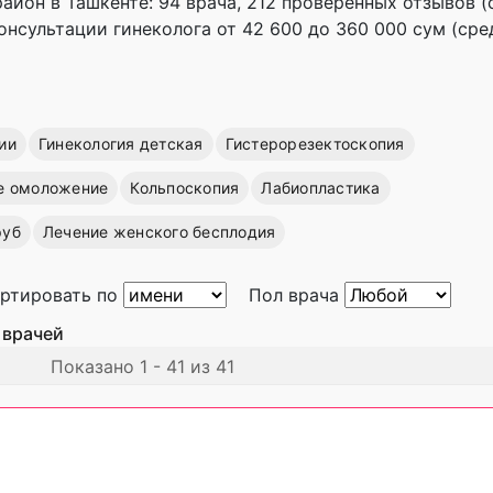
айон в Ташкенте: 94 врача, 212 проверенных отзывов (
консультации гинеколога от 42 600 до 360 000 сум (сре
ии
Гинекология детская
Гистерорезектоскопия
е омоложение
Кольпоскопия
Лабиопластика
руб
Лечение женского бесплодия
ртировать по
Пол врача
 врачей
Показано 1 - 41 из 41