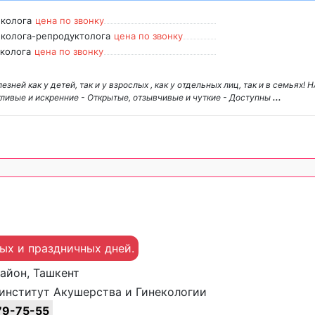
еколога
цена по звонку
еколога-репродуктолога
цена по звонку
еколога
цена по звонку
ей как у детей, так и у взрослых , как у отдельных лиц, так и в семьях!
ивые и искренние - Открытые, отзывчивые и чуткие - Доступны
...
ных и праздничных дней.
район, Ташкент
институт Акушерства и Гинекологии
9-75-55