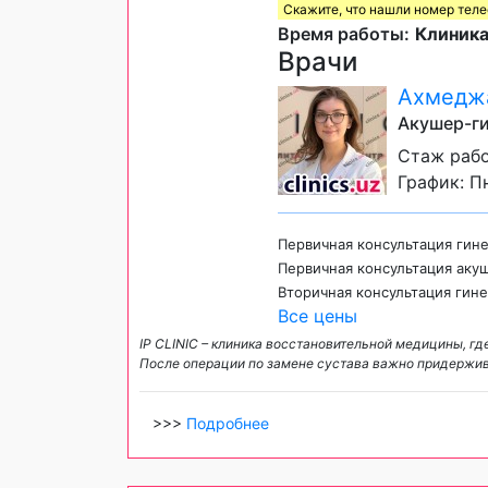
Скажите, что нашли номер тел
Время работы:
Клиника
Врачи
Ахмеджа
Акушер-г
Стаж рабо
График: Пн
Первичная консультация гин
Первичная консультация аку
Вторичная консультация гин
Все цены
IP CLINIC – клиника восстановительной медицины, 
После операции по замене сустава важно придержив
>>>
Подробнее