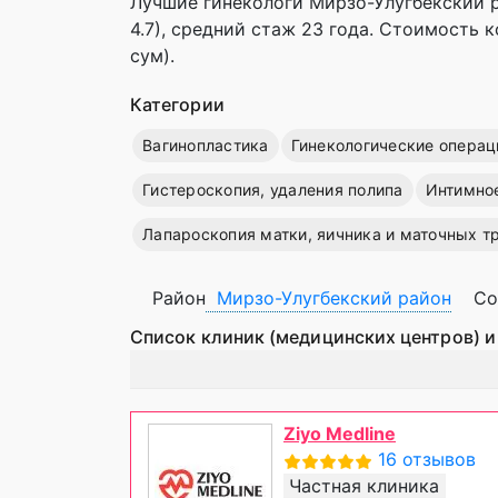
Лучшие гинекологи Мирзо-Улугбекский р
4.7), cредний стаж 23 года. Стоимость 
сум).
Категории
Вагинопластика
Гинекологические операц
Гистероскопия, удаления полипа
Интимно
Лапароскопия матки, яичника и маточных т
Район
Мирзо-Улугбекский район
Со
Список клиник (медицинских центров) и
Ziyo Medline
16 отзывов
Частная клиника