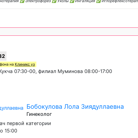
нотерапия ✅ Электрофорез ✅ Уколы ✅ Ингаляция ✅ Иглорефлексотера
32
ефона на
Клиникс уз
укча 07:30-00, филиал Муминова 08:00-17:00
Бобокулова Лола Зиядуллаевна
Гинеколог
ач первой категории
о 15:00