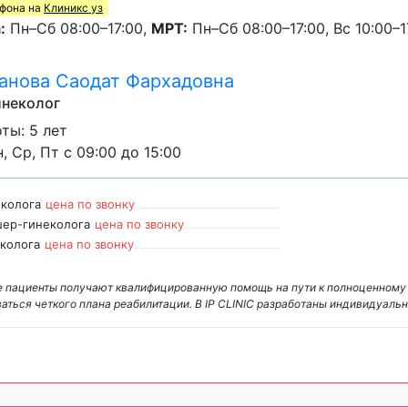
ефона на
Клиникс уз
:
Пн–Сб 08:00–17:00,
МРТ:
Пн–Сб 08:00–17:00, Вс 10:00–1
нова Саодат Фархадовна
инеколог
ты: 5 лет
, Ср, Пт с 09:00 до 15:00
еколога
цена по звонку
шер-гинеколога
цена по звонку
еколога
цена по звонку
где пациенты получают квалифицированную помощь на пути к полноценном
аться четкого плана реабилитации. В IP CLINIC разработаны индивидуаль