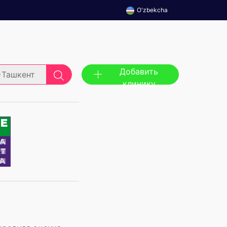
O'zbekcha
Добавить
Ташкент
клинику