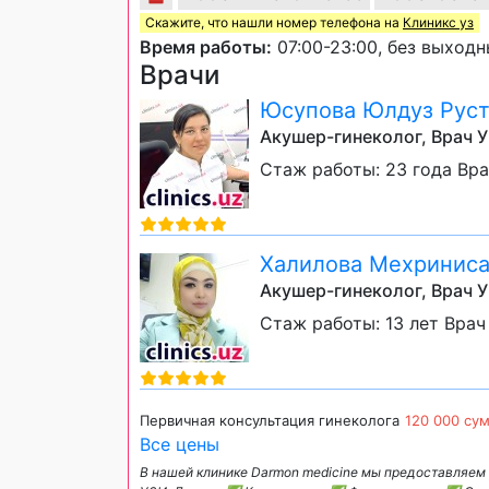
Скажите, что нашли номер телефона на
Клиникс уз
Время работы:
07:00-23:00, без выход
Врачи
Юсупова Юлдуз Рус
Акушер-гинеколог, Врач 
Стаж работы: 23 года Вр
Халилова Мехриниса
Акушер-гинеколог, Врач 
Стаж работы: 13 лет Врач
Первичная консультация гинеколога
120 000 су
Все цены
В нашей клинике Darmon medicine мы предоставля