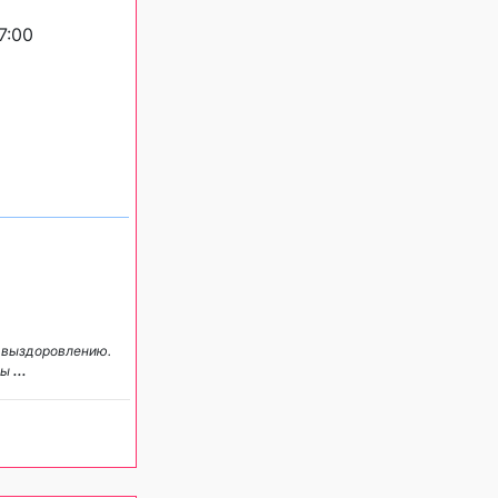
7:00
у выздоровлению.
ны
...