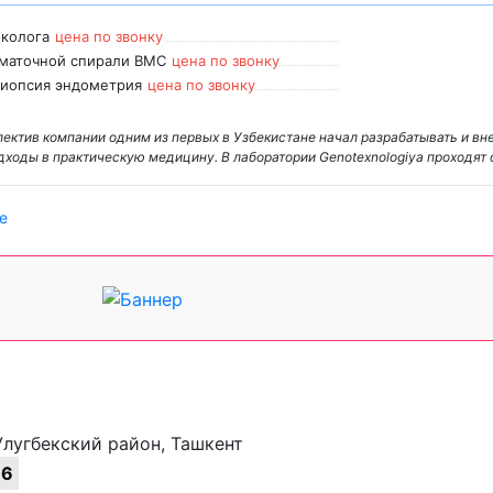
еколога
цена по звонку
иматочной спирали ВМС
цена по звонку
биопсия эндометрия
цена по звонку
лектив компании одним из первых в Узбекистане начал разрабатывать и вн
ходы в практическую медицину. В лаборатории Genotexnologiya проходят
е
-Улугбекский район, Ташкент
16