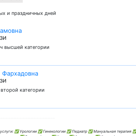
ных и праздничных дней
тамовна
УЗИ
ач высшей категории
 Фархадовна
УЗИ
 второй категории
м
ем услуги: ✅ Урологии ✅ Гинекологии ✅ Педиатр ✅ Мануальная терапия