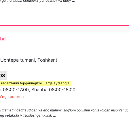
emorga individual kompleks yondashuv va duny
...
tal
A, Uchtepa tumani, Toshkent
03
 raqamlarini topganingizni ularga aytsangiz
08:00-17:00, Shanba 08:00-15:00
'ng'iroq orqali
xizmatni qadrlaydigan va eng muhimi, sog'lom bo'lishni xohlaydigan insonlar uc
ing yetakchi ixtisoslashgan klinik
...