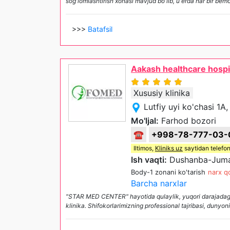
sog'lomlashtirish xonasi mavjud bo'lib, u erda har bir b
>>>
Batafsil
Aakash healthcare hospi
Xususiy klinika
Lutfiy uyi ko'chasi 1
Mo'ljal:
Farhod bozori
☎
+998-78-777-03-
Iltimos,
Kliniks uz
saytidan telefon
Ish vaqti:
Dushanba-Juma 
Body-1 zonani ko'tarish
narx qo
Barcha narxlar
"STAR MED CENTER" hayotida qulaylik, yuqori darajadagi 
klinika. Shifokorlarimizning professional tajribasi, dunyon