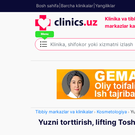
Bosh sahifa
Barcha klinikalar
Yangiliklar
Klinika va tib
markazlar ka
Tibbiy markazlar va klinikalar
Kosmetologiya
Yuz
Yuzni torttirish, lifting Tos