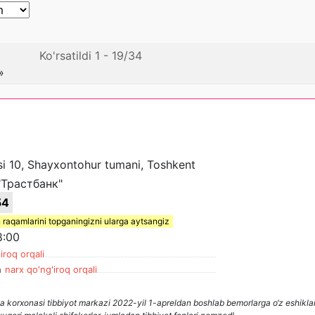
Ko'rsatildi 1 - 19/34
»
si 10, Shayxontohur tumani, Toshkent
"Трастбанк"
54
 raqamlarini topganingizni ularga aytsangiz
8:00
iroq orqali
h
narx qo'ng'iroq orqali
rxonasi tibbiyot markazi 2022-yil 1-apreldan boshlab bemorlarga o‘z eshiklar