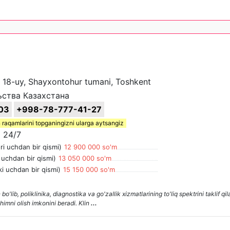
, 18-uy, Shayxontohur tumani, Toshkent
ства Казахстана
03
+998-78-777-41-27
 raqamlarini topganingizni ularga aytsangiz
 24/7
ri uchdan bir qismi)
12 900 000 so'm
 uchdan bir qismi)
13 050 000 so'm
i uchdan bir qismi)
15 150 000 so'm
o'lib, poliklinika, diagnostika va go'zallik xizmatlarining to'liq spektrini taklif qil
himni olish imkonini beradi. Klin
...