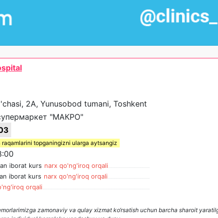
spital
'chasi, 2A, Yunusobod tumani, Toshkent
супермаркет "МАКРО"
03
 raqamlarini topganingizni ularga aytsangiz
8:00
n iborat kurs
narx qo'ng'iroq orqali
n iborat kurs
narx qo'ng'iroq orqali
'ng'iroq orqali
bemorlarimizga zamonaviy va qulay xizmat ko‘rsatish uchun barcha sharoit yaratil