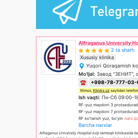
Alfraganus University Ho
2 ta sharh
Xususiy klinika
Yuqori Qoraqamish ko
Mo'ljal:
Завод "ЗЕНИТ", 
☎
+998-78-777-03-
Iltimos,
Kliniks uz
saytidan telefon
Ish vaqti:
Пн-Сб 09:00-1
RF-yuz maydoni 3 protsedurada
RF-yuz maydoni 7 protsedurada
RF ko'tarish yuz, bo'yin
narx qo
Barcha narxlar
Alfraganus University Hospital ko‘p tarmoqli klinikasida 