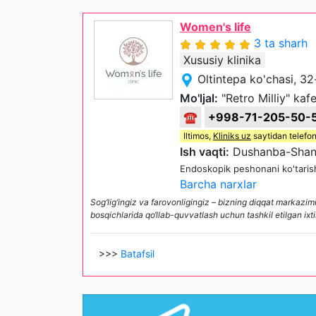
Women's life
3 ta sharh
Xususiy klinika
Oltintepa ko'chasi, 3
Mo'ljal:
"Retro Milliy" kafe
☎
+998-71-205-50-
Iltimos,
Kliniks uz
saytidan telefon
Ish vaqti:
Dushanba-Shan
Endoskopik peshonani ko'taris
Barcha narxlar
Sog‘lig‘ingiz va farovonligingiz – bizning diqqat markazimi
bosqichlarida qo‘llab-quvvatlash uchun tashkil etilgan ixti
>>>
Batafsil