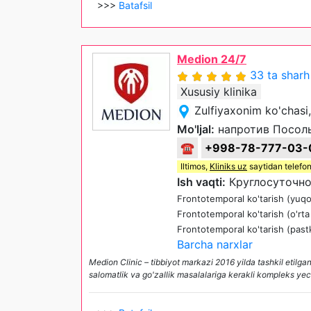
>>>
Batafsil
Medion 24/7
33 ta sharh
Xususiy klinika
Zulfiyaxonim ko'chasi
Mo'ljal:
напротив Посоль
☎
+998-78-777-03-
Iltimos,
Kliniks uz
saytidan telefon
Ish vaqti:
Круглосуточно
Frontotemporal ko'tarish (yuqo
Frontotemporal ko'tarish (o'rta
Frontotemporal ko'tarish (pastk
Barcha narxlar
Medion Сlinic – tibbiyot markazi 2016 yilda tashkil etilgan b
salomatlik va go'zallik masalalariga kerakli kompleks yec