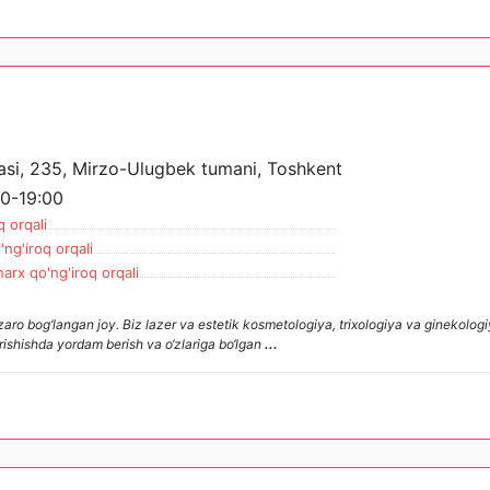
hasi, 235, Mirzo-Ulugbek tumani, Toshkent
0-19:00
q orqali
'ng'iroq orqali
narx qo'ng'iroq orqali
zaro bog‘langan joy. Biz lazer va estetik kosmetologiya, trixologiya va ginekologi
rishishda yordam berish va o‘zlariga bo‘lgan
...