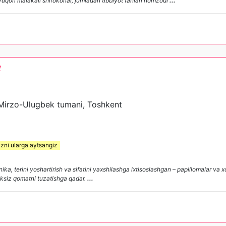
 yuqori malakali shifokorlar, jumladan tibbiyot fanlari nomzodl
...
y
, Mirzo-Ulugbek tumani, Toshkent
izni ularga aytsangiz
, terini yoshartirish va sifatini yaxshilashga ixtisoslashgan – papillomalar va xol
hliksiz qomatni tuzatishga qadar.
...