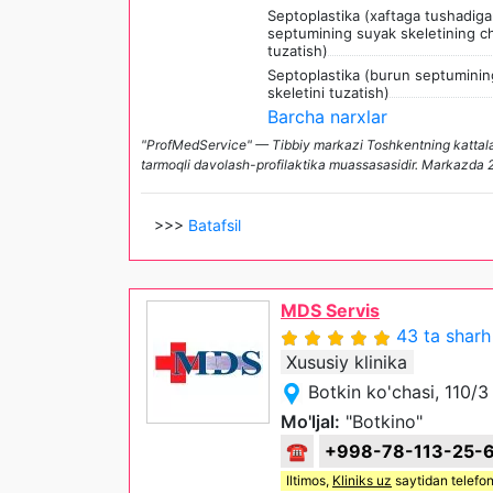
Septoplastika (xaftaga tushadiga
septumining suyak skeletining c
tuzatish)
Septoplastika (burun septuminin
skeletini tuzatish)
Barcha narxlar
"ProfMedService" — Tibbiy markazi Toshkentning kattala
tarmoqli davolash-profilaktika muassasasidir. Markazda 20
>>>
Batafsil
MDS Servis
43 ta sharh
Xususiy klinika
Botkin ko'chasi, 110/
Mo'ljal:
"Botkino"
☎
+998-78-113-25-
Iltimos,
Kliniks uz
saytidan telefon