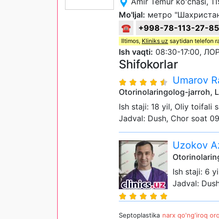
Amir Temur ko'chasi, 1
Mo'ljal:
метро "Шахристан"
☎
+998-78-113-27-85
Iltimos,
Kliniks uz
saytidan telefon r
Ish vaqti:
08:30-17:00, ЛОР
Shifokorlar
Umarov Ra
Otorinolaringolog-jarroh, 
Ish staji: 18 yil, Oliy toifa
Jadval: Dush, Chor soat 0
Uzokov Az
Otorinolarin
Ish staji: 6 yi
Jadval: Dus
Septoplastika
narx qo'ng'iroq orq