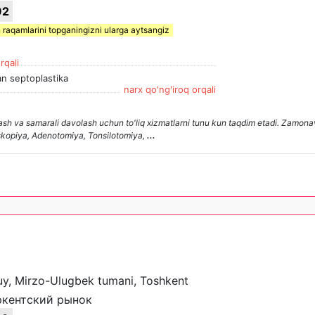
92
 raqamlarini topganingizni ularga aytsangiz
rqali
lan septoplastika
narx qo'ng'iroq orqali
lash va samarali davolash uchun to'liq xizmatlarni tunu kun taqdim etadi. Zamonav
doskopiya, Adenotomiya, Tonsilotomiya,
...
 uy, Mirzo-Ulugbek tumani, Toshkent
ркентский рынок