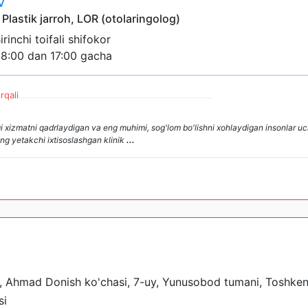
v
 Plastik jarroh, LOR (otolaringolog)
Birinchi toifali shifokor
08:00 dan 17:00 gacha
rqali
xizmatni qadrlaydigan va eng muhimi, sog'lom bo'lishni xohlaydigan insonlar uc
ing yetakchi ixtisoslashgan klinik
...
, Ahmad Donish ko'chasi, 7-uy, Yunusobod tumani, Toshken
si