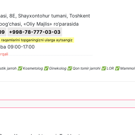
asi, 8E, Shayxontohur tumani, Toshkent
bog‘chasi, «Oliy Majlis» ro‘parasida
09
+998-78-777-03-03
 raqamlarini topganingizni ularga aytsangiz
ba 09:00-17:00
rqali
: ✅ Plastik jarroh ✅ Kosmetolog ✅ Ginekolog ✅ Qon tomir jarrohi ✅ LOR ✅ Mam