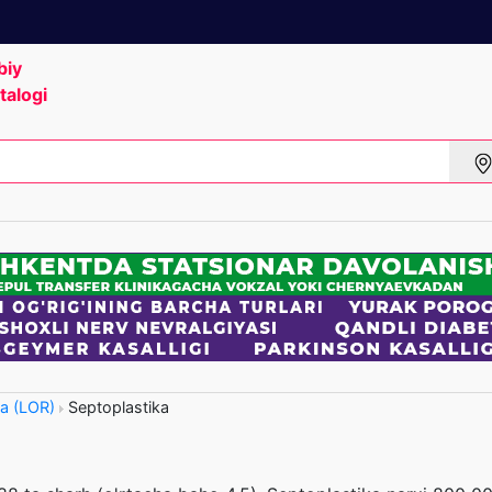
biy
talogi
ya (LOR)
Septoplastika