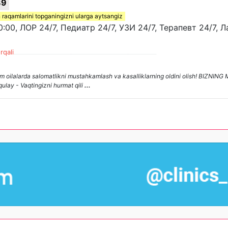
89
 raqamlarini topganingizni ularga aytsangiz
:00, ЛОР 24/7, Педиатр 24/7, УЗИ 24/7, Терапевт 24/7, 
rqali
 oilalarda salomatlikni mustahkamlash va kasalliklarning oldini olish! BIZNI
qulay - Vaqtingizni hurmat qili
...