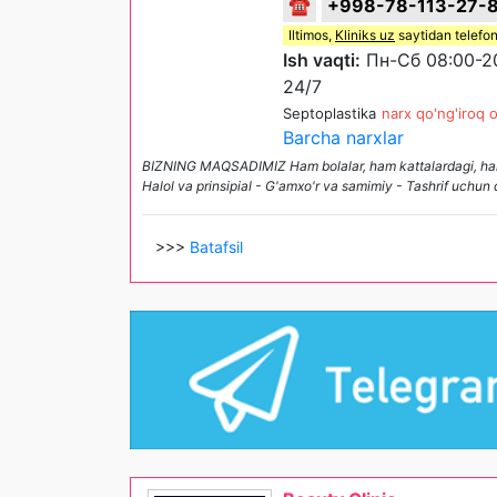
☎
+998-78-113-27-
Iltimos,
Kliniks uz
saytidan telefon
Ish vaqti:
Пн-Сб 08:00-20
24/7
Septoplastika
narx qo'ng'iroq o
Barcha narxlar
BIZNING MAQSADIMIZ Ham bolalar, ham kattalardagi, ham
Halol va prinsipial - G'amxo'r va samimiy - Tashrif uchun 
>>>
Batafsil