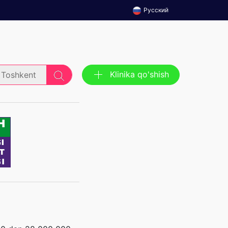
Русский
Klinika qo'shish
Toshkent