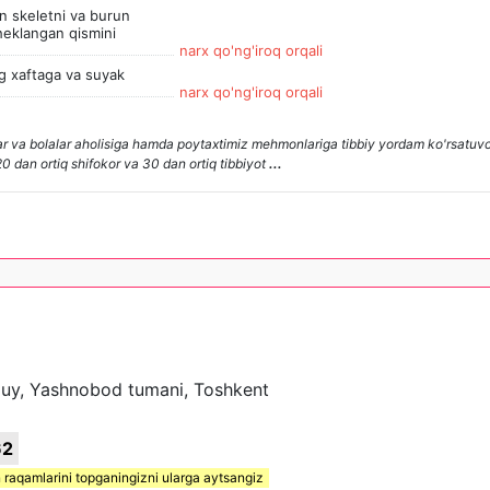
n skeletni va burun
heklangan qismini
narx qo'ng'iroq orqali
g xaftaga va suyak
narx qo'ng'iroq orqali
r va bolalar aholisiga hamda poytaxtimiz mehmonlariga tibbiy yordam ko'rsatuv
 dan ortiq shifokor va 30 dan ortiq tibbiyot
...
3 uy, Yashnobod tumani, Toshkent
62
 raqamlarini topganingizni ularga aytsangiz