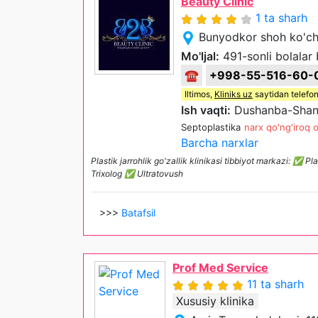
Beauty Clinic
1 ta sharh
Bunyodkor shoh ko'ch
Mo'ljal:
491-sonli bolalar 
☎
+998-55-516-60-
Iltimos,
Kliniks uz
saytidan telefon
Ish vaqti:
Dushanba-Shan
Septoplastika
narx qo'ng'iroq o
Barcha narxlar
Plastik jarrohlik go'zallik klinikasi tibbiyot markazi
Trixolog ✅ Ultratovush
>>>
Batafsil
Prof Med Service
11 ta sharh
Xususiy klinika