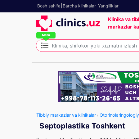
Bosh sahifa
Barcha klinikalar
Yangiliklar
Klinika va tib
markazlar ka
Tibbiy markazlar va klinikalar
Otorinolaringologi
Septoplastika Toshkent