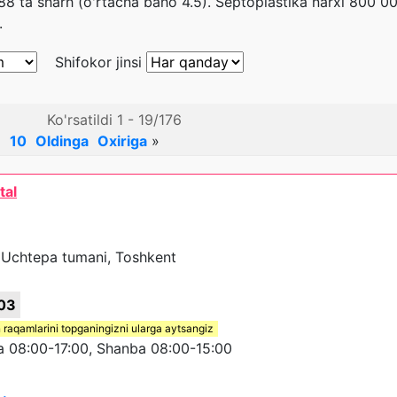
1188 ta sharh (o'rtacha baho 4.5). Septoplastika narxi 800
.
Shifokor jinsi
Ko'rsatildi 1 - 19/176
9
10
Oldinga
Oxiriga
»
tal
A, Uchtepa tumani, Toshkent
03
 raqamlarini topganingizni ularga aytsangiz
08:00-17:00, Shanba 08:00-15:00