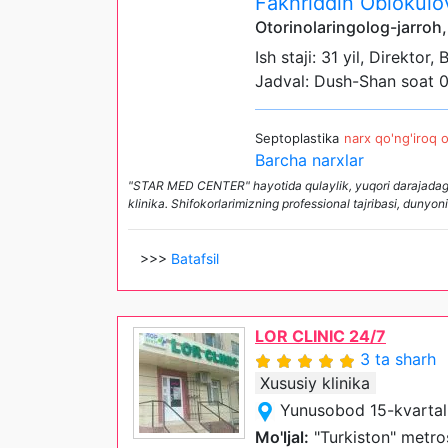
Fakhriddin Oblokulo
Otorinolaringolog-jarroh,
Ish staji: 31 yil, Direktor, 
Jadval: Dush-Shan soat 
Septoplastika
narx qo'ng'iroq o
Barcha narxlar
"STAR MED CENTER" hayotida qulaylik, yuqori darajadagi 
klinika. Shifokorlarimizning professional tajribasi, dunyon
>>>
Batafsil
LOR CLINIC 24/7
3 ta sharh
Xususiy klinika
Yunusobod 15-kvartal
Mo'ljal:
"Turkiston" metro