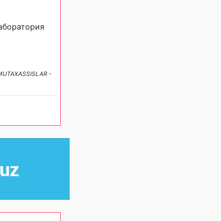
Лаборатория
NG MUTAXASSISLAR -