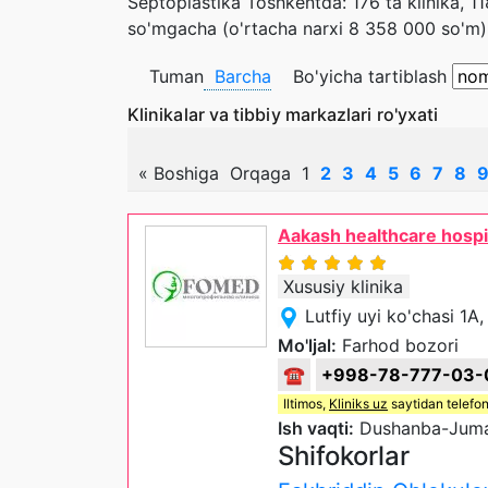
Septoplastika Toshkentda: 176 ta klinika, 
so'mgacha (o'rtacha narxi 8 358 000 so'm)
Tuman
Barcha
Bo'yicha tartiblash
Klinikalar va tibbiy markazlari ro'yxati
«
Boshiga
Orqaga
1
2
3
4
5
6
7
8
Aakash healthcare hospi
Xususiy klinika
Lutfiy uyi ko'chasi 1
Mo'ljal:
Farhod bozori
☎
+998-78-777-03-
Iltimos,
Kliniks uz
saytidan telefon
Ish vaqti:
Dushanba-Juma 
Shifokorlar