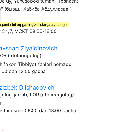
19a uy, Yunusobod tumani, Toshkent
 (бывш. "Хабиба Абдуллаева")
aqamlarini topganingizni ularga aytsangiz
 24/7, МСКТ 09:00-16:00
vshan Ziyaidinovich
LOR (otolaringolog)
li shifokor, Tibbiyot fanlari nomzodi
9:00 dan 12:00 gacha
izbek Dilshadovich
golog-jarroh, LOR (otolaringolog)
l
h-Jum soat 09:00 dan 13:00 gacha
ali