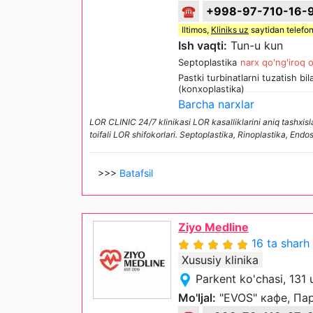
☎
+998-97-710-16-
Iltimos,
Kliniks uz
saytidan telefon
Ish vaqti:
Tun-u kun
Septoplastika
narx qo'ng'iroq o
Pastki turbinatlarni tuzatish bi
(konxoplastika)
Barcha narxlar
LOR CLINIC 24/7 klinikasi LOR kasalliklarini aniq tashxis
toifali LOR shifokorlari. Septoplastika, Rinoplastika, En
>>>
Batafsil
Ziyo Medline
16 ta sharh
Xususiy klinika
Parkent ko'chasi, 131
Mo'ljal:
"EVOS" кафе, Па