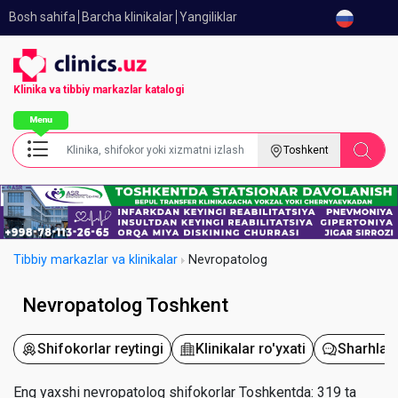
Bosh sahifa
Barcha klinikalar
Yangiliklar
Klinika va tibbiy
markazlar katalogi
Toshkent
Tibbiy markazlar va klinikalar
Nevropatolog
Nevropatolog Toshkent
Shifokorlar reytingi
Klinikalar ro'yxati
Sharhlar
Eng yaxshi nevropatolog shifokorlar Toshkentda: 319 ta