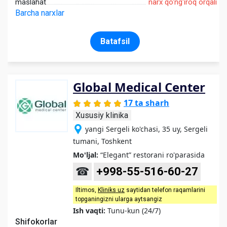
maslahat
narx qo'ng'iroq orqali
Barcha narxlar
Batafsil
Global Medical Center
17 ta sharh
Xususiy klinika
yangi Sergeli ko'chasi, 35 uy, Sergeli
tumani, Toshkent
Mo'ljal:
“Elegant” restorani ro'parasida
☎
+998-55-516-60-27
Iltimos,
Kliniks uz
saytidan telefon raqamlarini
topganingizni ularga aytsangiz
Ish vaqti:
Tunu-kun (24/7)
Shifokorlar