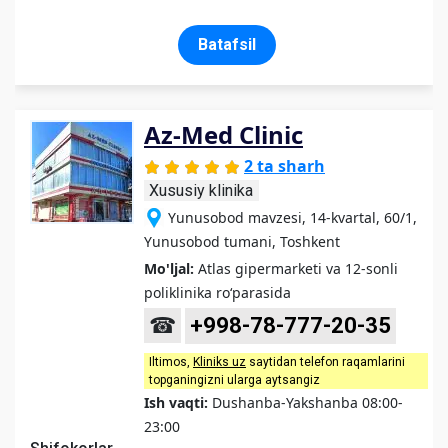
Batafsil
Az-Med Clinic
2 ta sharh
Xususiy klinika
Yunusobod mavzesi, 14-kvartal, 60/1,
Yunusobod tumani, Toshkent
Mo'ljal:
Atlas gipermarketi va 12-sonli
poliklinika ro‘parasida
☎
+998-78-777-20-35
Iltimos,
Kliniks uz
saytidan telefon raqamlarini
topganingizni ularga aytsangiz
Ish vaqti:
Dushanba-Yakshanba 08:00-
23:00