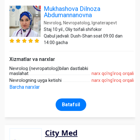
Mukhashova Dilnoza
Abdumannanovna
Nevrolog, Nevropatolog, Ignaterapevt
Staj 10 yil., Oliy toifali shifokor
Qabul jadvali: Dush-Shan soat 09:00 dan
14:00 gacha
Xizmatlar va narxlar
Nevrolog (nevropatolog)bilan dastlabki
maslahat
narx qo'ng'iroq orqali
Nevrologning uyga ketishi
narx qo'ng'iroq orqali
Barcha narxlar
Batafsil
City Med