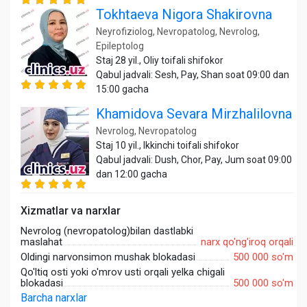
Tokhtaeva Nigora Shakirovna
Neyrofiziolog, Nevropatolog, Nevrolog,
Epileptolog
Staj 28 yil., Oliy toifali shifokor
Qabul jadvali: Sesh, Pay, Shan soat 09:00 dan
15:00 gacha
Khamidova Sevara Mirzhalilovna
Nevrolog, Nevropatolog
Staj 10 yil., Ikkinchi toifali shifokor
Qabul jadvali: Dush, Chor, Pay, Jum soat 09:00
dan 12:00 gacha
Xizmatlar va narxlar
Nevrolog (nevropatolog)bilan dastlabki
maslahat
narx qo'ng'iroq orqali
Oldingi narvonsimon mushak blokadasi
500 000 so'm
Qo'ltiq osti yoki o'mrov usti orqali yelka chigali
blokadasi
500 000 so'm
Barcha narxlar