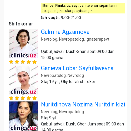
Iltimos,
Kliniks uz
saytidan telefon raqamlarini
topganingizni ularga aytsangiz
Ish vaqti:
9.00-21.00
Shifokorlar
Gulmira Agzamova
Nevrolog, Nevropatolog, Ignaterapevt
Qabul jadvali: Dush-Shan soat 09:00 dan
15:00 gacha
Ganieva Lobar Sayfullayevna
Nevropatolog, Nevrolog
Staj 19 yil., Oliy toifali shifokor
Nuritdinova Nozima Nuritdin kizi
Nevrolog, Nevropatolog
Staj 9 yil.
Qabul jadvali: Dush, Chor, Jum soat 09:00 dan
14:00 gacha