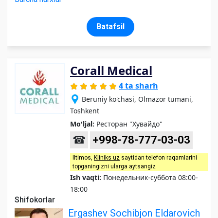
Batafsil
Corall Medical
4 ta sharh
Beruniy ko'chasi, Olmazor tumani,
Toshkent
Mo'ljal:
Ресторан "Хувайдо"
☎
+998-78-777-03-03
Iltimos,
Kliniks uz
saytidan telefon raqamlarini
topganingizni ularga aytsangiz
Ish vaqti:
Понедельник-суббота 08:00-
18:00
Shifokorlar
Ergashev Sochibjon Eldarovich