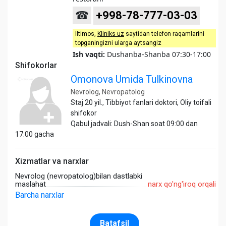
☎
+998-78-777-03-03
Iltimos,
Kliniks uz
saytidan telefon raqamlarini
topganingizni ularga aytsangiz
Ish vaqti:
Dushanba-Shanba 07:30-17:00
Shifokorlar
Omonova Umida Tulkinovna
Nevrolog, Nevropatolog
Staj 20 yil., Tibbiyot fanlari doktori, Oliy toifali
shifokor
Qabul jadvali: Dush-Shan soat 09:00 dan
17:00 gacha
Xizmatlar va narxlar
Nevrolog (nevropatolog)bilan dastlabki
maslahat
narx qo'ng'iroq orqali
Barcha narxlar
Batafsil