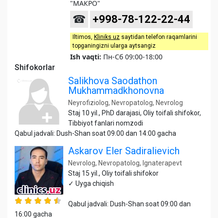
"МАКРО"
☎
+998-78-122-22-44
Iltimos,
Kliniks uz
saytidan telefon raqamlarini
topganingizni ularga aytsangiz
Ish vaqti:
Пн-Сб 09:00-18:00
Shifokorlar
Salikhova Saodathon
Mukhammadkhonovna
Neyrofiziolog, Nevropatolog, Nevrolog
Staj 10 yil., PhD darajasi, Oliy toifali shifokor,
Tibbiyot fanlari nomzodi
Qabul jadvali: Dush-Shan soat 09:00 dan 14:00 gacha
Askarov Eler Sadiralievich
Nevrolog, Nevropatolog, Ignaterapevt
Staj 15 yil., Oliy toifali shifokor
✓ Uyga chiqish
Qabul jadvali: Dush-Shan soat 09:00 dan
16:00 gacha