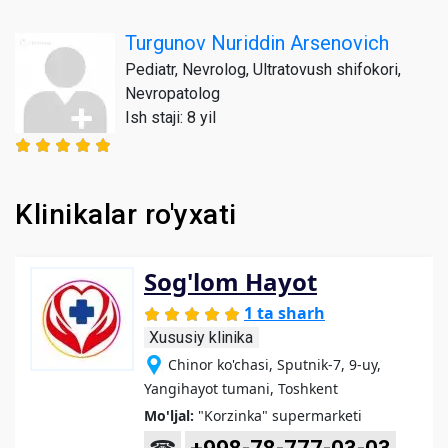
Turgunov Nuriddin Arsenovich
Pediatr, Nevrolog, Ultratovush shifokori,
Nevropatolog
Ish staji: 8 yil
Klinikalar ro'yxati
Sog'lom Hayot
1 ta sharh
Xususiy klinika
Chinor ko'chasi, Sputnik-7, 9-uy,
Yangihayot tumani, Toshkent
Mo'ljal:
"Korzinka" supermarketi