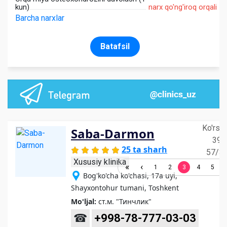
kun)
narx qo'ng'iroq orqali
Barcha narxlar
Batafsil
Ko'rsat
Saba-Darmon
39 -
25 ta sharh
57/3
Xususiy klinika
1
2
3
4
5
Bog'ko'cha ko'chasi, 17a uyi,
Shayxontohur tumani, Toshkent
Mo'ljal:
ст.м. "Тинчлик"
☎
+998-78-777-03-03