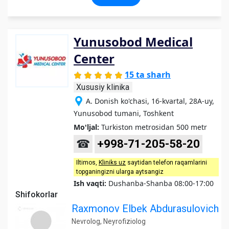
Yunusobod Medical
Center
15 ta sharh
Xususiy klinika
A. Donish ko'chasi, 16-kvartal, 28A-uy,
Yunusobod tumani, Toshkent
Mo'ljal:
Turkiston metrosidan 500 metr
☎
+998-71-205-58-20
Iltimos,
Kliniks uz
saytidan telefon raqamlarini
topganingizni ularga aytsangiz
Ish vaqti:
Dushanba-Shanba 08:00-17:00
Shifokorlar
Raxmonov Elbek Abdurasulovich
Nevrolog, Neyrofiziolog