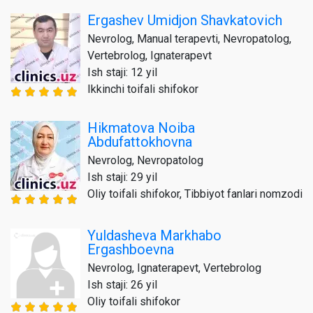
Ergashev Umidjon Shavkatovich
Nevrolog, Manual terapevti, Nevropatolog,
Vertebrolog, Ignaterapevt
Ish staji: 12 yil
Ikkinchi toifali shifokor
Hikmatova Noiba
Abdufattokhovna
Nevrolog, Nevropatolog
Ish staji: 29 yil
Oliy toifali shifokor, Tibbiyot fanlari nomzodi
Yuldasheva Markhabo
Ergashboevna
Nevrolog, Ignaterapevt, Vertebrolog
Ish staji: 26 yil
Oliy toifali shifokor