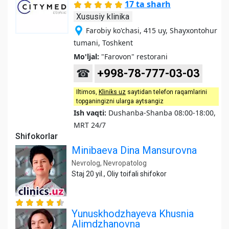
17 ta sharh
Xususiy klinika
Farobiy ko'chasi, 415 uy, Shayxontohur
tumani, Toshkent
Mo'ljal:
"Farovon" restorani
☎
+998-78-777-03-03
Iltimos,
Kliniks uz
saytidan telefon raqamlarini
topganingizni ularga aytsangiz
Ish vaqti:
Dushanba-Shanba 08:00-18:00,
MRT 24/7
Shifokorlar
Minibaeva Dina Mansurovna
Nevrolog, Nevropatolog
Staj 20 yil., Oliy toifali shifokor
Yunuskhodzhayeva Khusnia
Alimdzhanovna