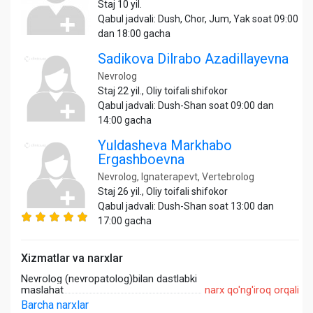
Staj 10 yil.
Qabul jadvali: Dush, Chor, Jum, Yak soat 09:00
dan 18:00 gacha
Sadikova Dilrabo Azadillayevna
Nevrolog
Staj 22 yil., Oliy toifali shifokor
Qabul jadvali: Dush-Shan soat 09:00 dan
14:00 gacha
Yuldasheva Markhabo
Ergashboevna
Nevrolog, Ignaterapevt, Vertebrolog
Staj 26 yil., Oliy toifali shifokor
Qabul jadvali: Dush-Shan soat 13:00 dan
17:00 gacha
Xizmatlar va narxlar
Nevrolog (nevropatolog)bilan dastlabki
maslahat
narx qo'ng'iroq orqali
Barcha narxlar