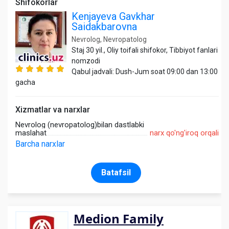
Shifokorlar
Kenjayeva Gavkhar
Saidakbarovna
Nevrolog, Nevropatolog
Staj 30 yil., Oliy toifali shifokor, Tibbiyot fanlari
nomzodi
Qabul jadvali: Dush-Jum soat 09:00 dan 13:00
gacha
Xizmatlar va narxlar
Nevrolog (nevropatolog)bilan dastlabki
maslahat
narx qo'ng'iroq orqali
Barcha narxlar
Batafsil
Medion Family