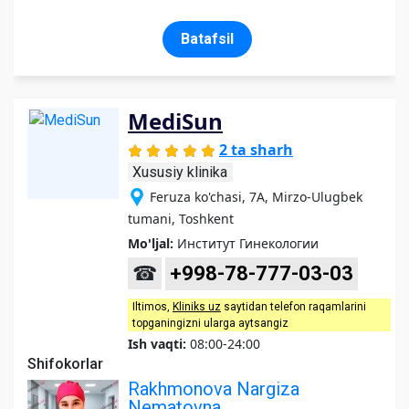
Batafsil
MediSun
2 ta sharh
Xususiy klinika
Feruza ko'chasi, 7A, Mirzo-Ulugbek
tumani, Toshkent
Mo'ljal:
Институт Гинекологии
☎
+998-78-777-03-03
Iltimos,
Kliniks uz
saytidan telefon raqamlarini
topganingizni ularga aytsangiz
Ish vaqti:
08:00-24:00
Shifokorlar
Rakhmonova Nargiza
Nematovna