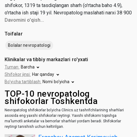
shifokor, 1319 ta tasdiqlangan sharh (o'rtacha baho 4.9),
o'rtacha ish staji 19 yil. Nevropatolog maslahati narxi 38 900
dan 400 000 so'mgacha (o'rtacha narxi 181 000 so'm).
Davomini o'qish...
Toifalar
Bolalar nevropatologi
Klinikalar va tibbiy markazlari ro'yxati
Tuman:
Barcha
Shifokor jinsi:
Har qanday
Bo'yicha tartiblash:
Nomi bo'yicha
TOP-10 nevropatolog
shifokorlar Toshkentda
Nevropatolog shifokorlar bo'yicha Clinics.uz tashrifchilarining sharhlari
asosida eng yaxshi shifokorlar reytingi. Yaxshi shifokorni topishga
ma'lumotli anketalar va bemorlar sharhlari yordam beradi. Shifokorlar
reytingi tanishish uchun keltirilgan.