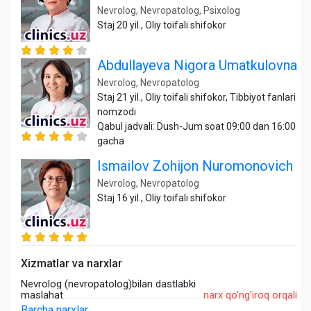
Nevrolog, Nevropatolog, Psixolog
Staj 20 yil., Oliy toifali shifokor
Abdullayeva Nigora Umatkulovna
Nevrolog, Nevropatolog
Staj 21 yil., Oliy toifali shifokor, Tibbiyot fanlari
nomzodi
Qabul jadvali: Dush-Jum soat 09:00 dan 16:00
gacha
Ismailov Zohijon Nuromonovich
Nevrolog, Nevropatolog
Staj 16 yil., Oliy toifali shifokor
Xizmatlar va narxlar
Nevrolog (nevropatolog)bilan dastlabki
maslahat
narx qo'ng'iroq orqali
Barcha narxlar