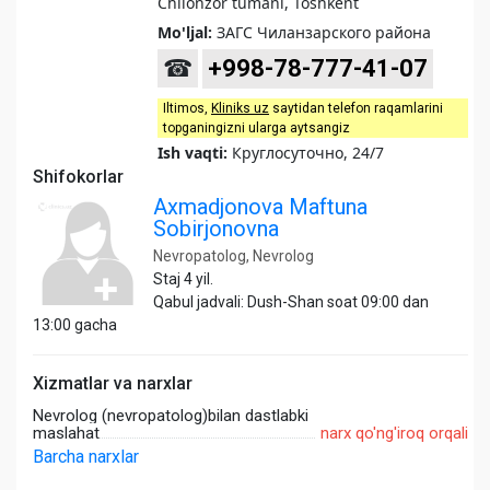
Chilonzor tumani, Toshkent
Mo'ljal:
ЗАГС Чиланзарского района
☎
+998-78-777-41-07
Iltimos,
Kliniks uz
saytidan telefon raqamlarini
topganingizni ularga aytsangiz
Ish vaqti:
Круглосуточно, 24/7
Shifokorlar
Axmadjonova Maftuna
Sobirjonovna
Nevropatolog, Nevrolog
Staj 4 yil.
Qabul jadvali: Dush-Shan soat 09:00 dan
13:00 gacha
Xizmatlar va narxlar
Nevrolog (nevropatolog)bilan dastlabki
maslahat
narx qo'ng'iroq orqali
Barcha narxlar