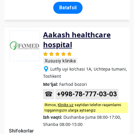
Batafsil
Aakash healthcare
hospital
Xususiy klinika
Lutfiy uyi ko'chasi 1A, Uchtepa tumani,
Toshkent
Mo'ljal:
Farhod bozori
☎
+998-78-777-03-03
Iltimos,
Kliniks uz
saytidan telefon raqamlarini
topganingizni ularga aytsangiz
Ish vaqti:
Dushanba-Juma 08:00-17:00,
Shanba 08:00-15:00
Shifokorlar