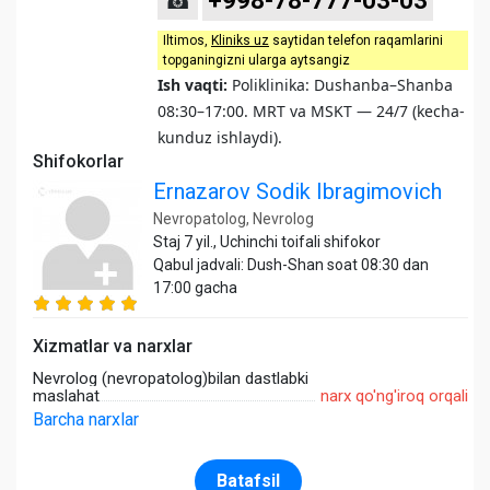
☎
+998-78-777-03-03
Iltimos,
Kliniks uz
saytidan telefon raqamlarini
topganingizni ularga aytsangiz
Ish vaqti:
Poliklinika: Dushanba–Shanba
08:30–17:00. MRT va MSKT — 24/7 (kecha-
kunduz ishlaydi).
Shifokorlar
Ernazarov Sodik Ibragimovich
Nevropatolog, Nevrolog
Staj 7 yil., Uchinchi toifali shifokor
Qabul jadvali: Dush-Shan soat 08:30 dan
17:00 gacha
Xizmatlar va narxlar
Nevrolog (nevropatolog)bilan dastlabki
maslahat
narx qo'ng'iroq orqali
Barcha narxlar
Batafsil