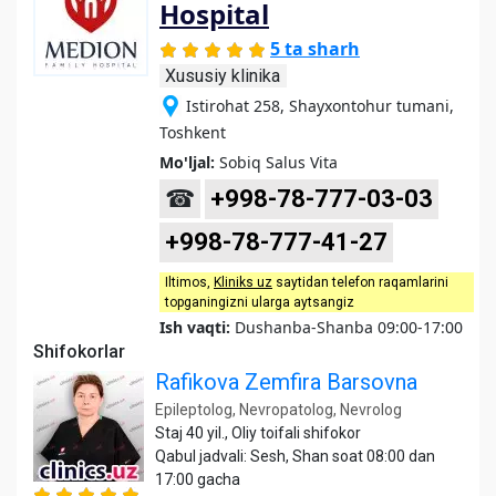
Hospital
5 ta sharh
Xususiy klinika
Istirohat 258, Shayxontohur tumani,
Toshkent
Mo'ljal:
Sobiq Salus Vita
☎
+998-78-777-03-03
+998-78-777-41-27
Iltimos,
Kliniks uz
saytidan telefon raqamlarini
topganingizni ularga aytsangiz
Ish vaqti:
Dushanba-Shanba 09:00-17:00
Shifokorlar
Rafikova Zemfira Barsovna
Epileptolog, Nevropatolog, Nevrolog
Staj 40 yil., Oliy toifali shifokor
Qabul jadvali: Sesh, Shan soat 08:00 dan
17:00 gacha