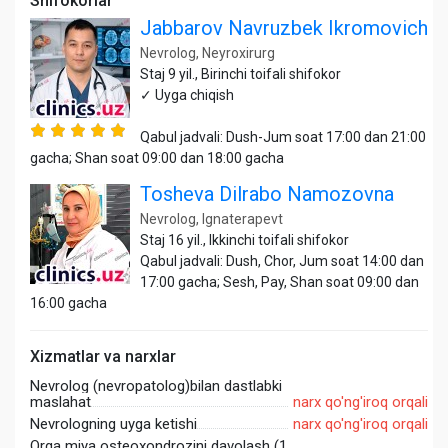
Shifokorlar
Jabbarov Navruzbek Ikromovich
Nevrolog, Neyroxirurg
Staj 9 yil., Birinchi toifali shifokor
✓ Uyga chiqish
Qabul jadvali: Dush-Jum soat 17:00 dan 21:00
gacha; Shan soat 09:00 dan 18:00 gacha
Tosheva Dilrabo Namozovna
Nevrolog, Ignaterapevt
Staj 16 yil., Ikkinchi toifali shifokor
Qabul jadvali: Dush, Chor, Jum soat 14:00 dan
17:00 gacha; Sesh, Pay, Shan soat 09:00 dan
16:00 gacha
Xizmatlar va narxlar
Nevrolog (nevropatolog)bilan dastlabki
maslahat
narx qo'ng'iroq orqali
Nevrologning uyga ketishi
narx qo'ng'iroq orqali
Orqa miya osteoxondrozini davolash (1