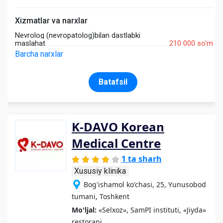
Xizmatlar va narxlar
Nevrolog (nevropatolog)bilan dastlabki
maslahat
210 000 so'm
Barcha narxlar
Batafsil
K-DAVO Korean
Medical Centre
1 ta sharh
Xususiy klinika
Bog'ishamol ko'chasi, 25, Yunusobod
tumani, Toshkent
Mo'ljal:
«Selxoz», SamPI instituti, «Jiyda»
restorani