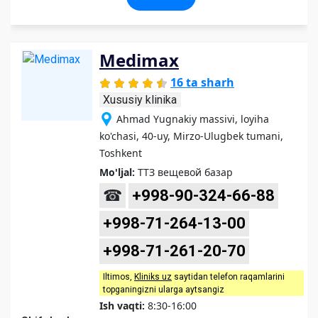
Medimax
16 ta sharh
Xususiy klinika
Ahmad Yugnakiy massivi, loyiha
ko'chasi, 40-uy, Mirzo-Ulugbek tumani,
Toshkent
Mo'ljal:
ТТЗ вещевой базар
☎
+998-90-324-66-88
+998-71-264-13-00
+998-71-261-20-70
Iltimos,
Kliniks uz
saytidan telefon raqamlarini
topganingizni ularga aytsangiz
Ish vaqti:
8:30-16:00