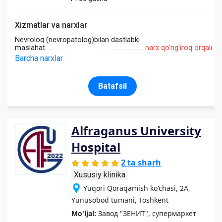
Xizmatlar va narxlar
Nevrolog (nevropatolog)bilan dastlabki
maslahat
narx qo'ng'iroq orqali
Barcha narxlar
Batafsil
Alfraganus University
Hospital
2 ta sharh
Xususiy klinika
Yuqori Qoraqamish ko'chasi, 2A,
Yunusobod tumani, Toshkent
Mo'ljal:
Завод "ЗЕНИТ", супермаркет