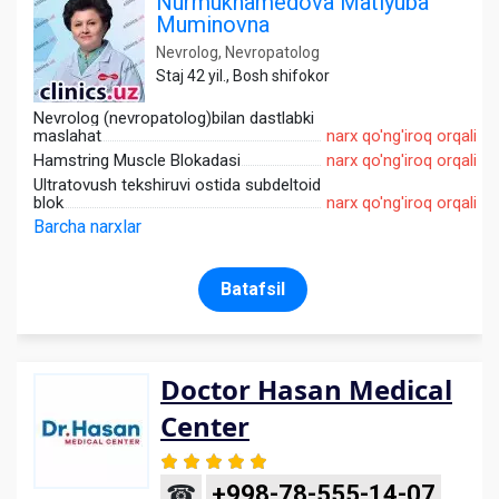
Nurmukhamedova Matlyuba
Muminovna
Nevrolog, Nevropatolog
Staj 42 yil., Bosh shifokor
Nevrolog (nevropatolog)bilan dastlabki
maslahat
narx qo'ng'iroq orqali
Hamstring Muscle Blokadasi
narx qo'ng'iroq orqali
Ultratovush tekshiruvi ostida subdeltoid
blok
narx qo'ng'iroq orqali
Barcha narxlar
Batafsil
Doctor Hasan Medical
Center
☎
+998-78-555-14-07