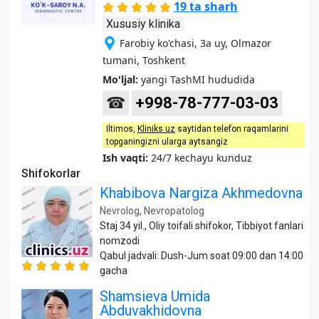
19 ta sharh
Xususiy klinika
Farobiy ko'chasi, 3a uy, Olmazor
tumani, Toshkent
Mo'ljal:
yangi TashMI hududida
☎
+998-78-777-03-03
Iltimos,
Kliniks uz
saytidan telefon raqamlarini
topganingizni ularga aytsangiz
Ish vaqti:
24/7 kechayu kunduz
Shifokorlar
Khabibova Nargiza Akhmedovna
Nevrolog, Nevropatolog
Staj 34 yil., Oliy toifali shifokor, Tibbiyot fanlari
nomzodi
Qabul jadvali: Dush-Jum soat 09:00 dan 14:00
gacha
Shamsieva Umida
Abduvakhidovna