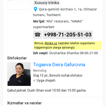
Xususiy klinika
Qora-qamish ko'chasi-1, 1a, Olmazor
tumani, Toshkent
Mo'ljal:
“A’lo” restorani, “HAVAS”
supermarketi
☎
+998-71-205-51-03
Iltimos,
Kliniks uz
saytidan telefon raqamlarini
topganingizni ularga aytsangiz
Ish vaqti:
Dushanba-Shanba 08:00-21:00
Shifokorlar
Togaeva Diera Gafurovna
Nevrolog
Staj 15 yil., Birinchi toifali shifokor
✓ Uyga chiqish
Qabul jadvali: Dush-Shan soat 10:00 dan 15:00 gacha
Xizmatlar va narxlar