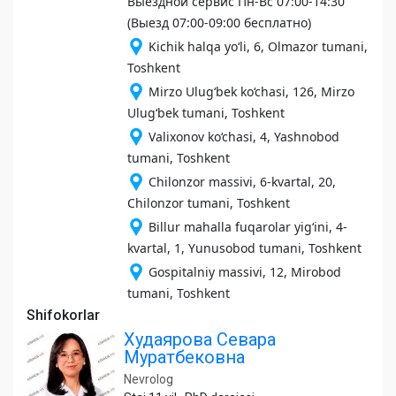
Выездной сервис Пн-Вс 07:00-14:30
(Выезд 07:00-09:00 бесплатно)
Kichik halqa yoʻli, 6, Olmazor tumani,
Toshkent
Mirzo Ulugʻbek ko‘chasi, 126, Mirzo
Ulugʻbek tumani, Toshkent
Valixonov ko‘chasi, 4, Yashnobod
tumani, Toshkent
Chilonzor massivi, 6-kvartal, 20,
Chilonzor tumani, Toshkent
Billur mahalla fuqarolar yig‘ini, 4-
kvartal, 1, Yunusobod tumani, Toshkent
Gospitalniy massivi, 12, Mirobod
tumani, Toshkent
Shifokorlar
Худаярова Севара
Муратбековна
Nevrolog