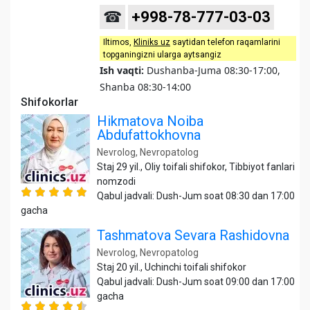
☎
+998-78-777-03-03
Iltimos,
Kliniks uz
saytidan telefon raqamlarini
topganingizni ularga aytsangiz
Ish vaqti:
Dushanba-Juma 08:30-17:00,
Shanba 08:30-14:00
Shifokorlar
Hikmatova Noiba
Abdufattokhovna
Nevrolog, Nevropatolog
Staj 29 yil., Oliy toifali shifokor, Tibbiyot fanlari
nomzodi
Qabul jadvali: Dush-Jum soat 08:30 dan 17:00
gacha
Tashmatova Sevara Rashidovna
Nevrolog, Nevropatolog
Staj 20 yil., Uchinchi toifali shifokor
Qabul jadvali: Dush-Jum soat 09:00 dan 17:00
gacha