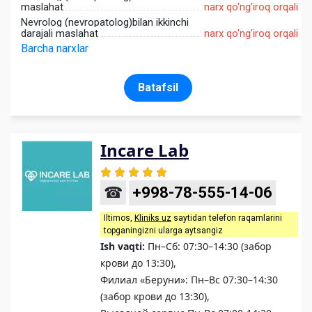
maslahat
narx qo'ng'iroq orqali
Nevrolog (nevropatolog)bilan ikkinchi
darajali maslahat
narx qo'ng'iroq orqali
Barcha narxlar
Batafsil
Incare Lab
☎
+998-78-555-14-06
Iltimos,
Kliniks uz
saytidan telefon raqamlarini
topganingizni ularga aytsangiz
Ish vaqti:
Пн–Сб: 07:30–14:30 (забор
крови до 13:30),
Филиал «Беруни»: Пн–Вс 07:30–14:30
(забор крови до 13:30),