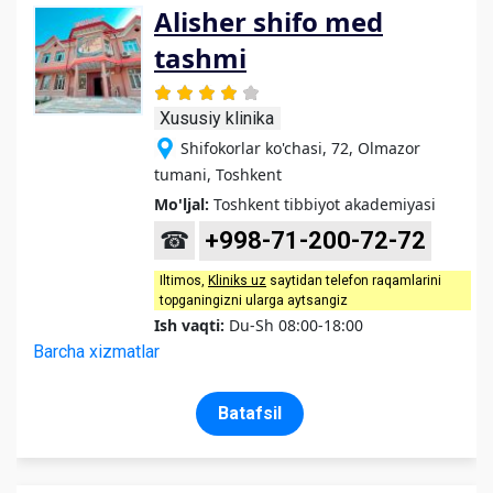
Alisher shifo med
tashmi
Xususiy klinika
Shifokorlar ko'chasi, 72, Olmazor
tumani, Toshkent
Mo'ljal:
Toshkent tibbiyot akademiyasi
☎
+998-71-200-72-72
Iltimos,
Kliniks uz
saytidan telefon raqamlarini
topganingizni ularga aytsangiz
Ish vaqti:
Du-Sh 08:00-18:00
Barcha xizmatlar
Batafsil