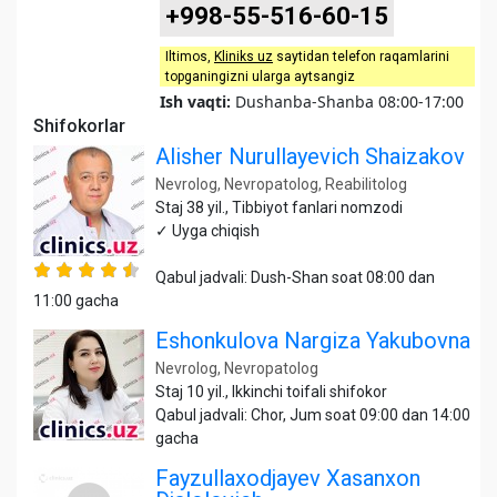
+998-55-516-60-15
Iltimos,
Kliniks uz
saytidan telefon raqamlarini
topganingizni ularga aytsangiz
Ish vaqti:
Dushanba-Shanba 08:00-17:00
Shifokorlar
Alisher Nurullayevich Shaizakov
Nevrolog, Nevropatolog, Reabilitolog
Staj 38 yil., Tibbiyot fanlari nomzodi
✓ Uyga chiqish
Qabul jadvali: Dush-Shan soat 08:00 dan
11:00 gacha
Eshonkulova Nargiza Yakubovna
Nevrolog, Nevropatolog
Staj 10 yil., Ikkinchi toifali shifokor
Qabul jadvali: Chor, Jum soat 09:00 dan 14:00
gacha
Fayzullaxodjayev Xasanxon