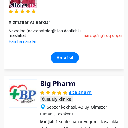
Xizmatlar va narxlar
Nevrolog (nevropatolog)bilan dastlabki
maslahat
narx qo'ng'iroq orqali
Barcha narxlar
Batafsil
Big Pharm
3 ta sharh
Xususiy klinika
Sebzor ko'chasi, 4B uy, Olmazor
tumani, Toshkent
Mo'ljal:
1-sonli shahar yuqumli kasalliklar