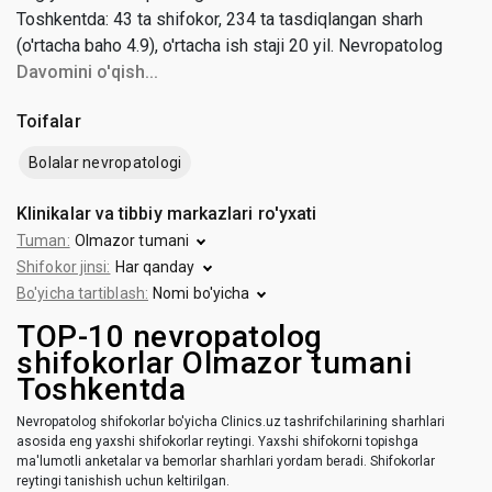
Toshkentda: 43 ta shifokor, 234 ta tasdiqlangan sharh
(o'rtacha baho 4.9), o'rtacha ish staji 20 yil. Nevropatolog
maslahati narxi 70 000 dan 400 000 so'mgacha (o'rtacha
Davomini o'qish...
narxi 183 000 so'm).
Toifalar
Bolalar nevropatologi
Klinikalar va tibbiy markazlari ro'yxati
Tuman:
Olmazor tumani
Shifokor jinsi:
Har qanday
Bo'yicha tartiblash:
Nomi bo'yicha
TOP-10 nevropatolog
shifokorlar Olmazor tumani
Toshkentda
Nevropatolog shifokorlar bo'yicha Clinics.uz tashrifchilarining sharhlari
asosida eng yaxshi shifokorlar reytingi. Yaxshi shifokorni topishga
ma'lumotli anketalar va bemorlar sharhlari yordam beradi. Shifokorlar
reytingi tanishish uchun keltirilgan.