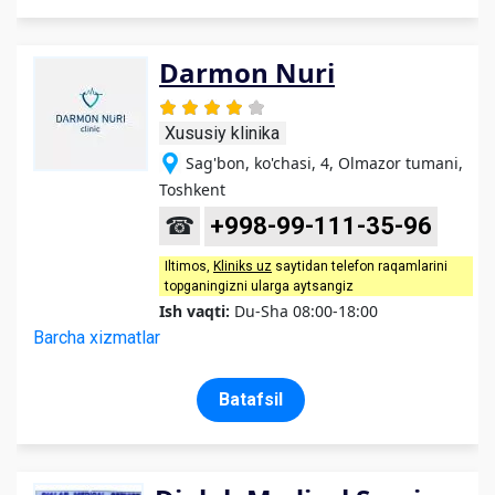
Darmon Nuri
Xususiy klinika
Sag'bon, ko'chasi, 4, Olmazor tumani,
Toshkent
☎
+998-99-111-35-96
Iltimos,
Kliniks uz
saytidan telefon raqamlarini
topganingizni ularga aytsangiz
Ish vaqti:
Du-Sha 08:00-18:00
Barcha xizmatlar
Batafsil