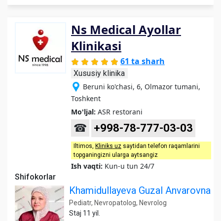
Ns Medical Ayollar
Klinikasi
61 ta sharh
Xususiy klinika
Beruni ko'chasi, 6, Olmazor tumani,
Toshkent
Mo'ljal:
ASR restorani
☎
+998-78-777-03-03
Iltimos,
Kliniks uz
saytidan telefon raqamlarini
topganingizni ularga aytsangiz
Ish vaqti:
Kun-u tun 24/7
Shifokorlar
Khamidullayeva Guzal Anvarovna
Pediatr, Nevropatolog, Nevrolog
Staj 11 yil.