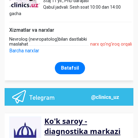
Staj 11 yil., PhD darajasi
Qabul jadvali: Sesh soat 10:00 dan 14:00
gacha
Xizmatlar va narxlar
Nevrolog (nevropatolog)bilan dastlabki
maslahat
narx qo'ng'iroq orqali
Barcha narxlar
Batafsil
Ko'k saroy -
diagnostika markazi