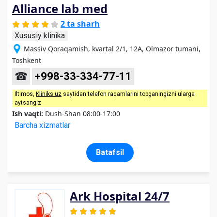
Alliance lab med
2 ta sharh
Xususiy klinika
Massiv Qoraqamish, kvartal 2/1, 12A, Olmazor tumani,
Toshkent
☎
+998-33-334-77-11
Iltimos,
Kliniks uz
saytidan telefon raqamlarini topganingizni ularga
aytsangiz
Ish vaqti:
Dush-Shan 08:00-17:00
Barcha xizmatlar
Batafsil
Ark Hospital 24/7