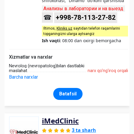
shifoxonasi, "Dinamo" do'koni qarshisida
Анализы в лаборатории и на выезд
☎
+998-78-113-27-82
Iltimos,
Kliniks uz
saytidan telefon raqamlarini
topganingizni ularga aytsangiz
Ish vaqti:
08:00 dan oxirgi bemorgacha
Xizmatlar va narxlar
Nevrolog (nevropatolog)bilan dastlabki
maslahat
narx qo'ng'iroq orqali
Barcha narxlar
Batafsil
iMedClinic
3 ta sharh