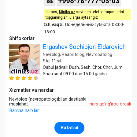
☎
+998-78-777-03-03
Iltimos,
Kliniks uz
saytidan telefon raqamlarini
topganingizni ularga aytsangiz
Ish vaqti:
Понедельник-суббота 08:00-
18:00
Shifokorlar
Ergashev Sochibjon Eldarovich
Nevrolog, Reabilitolog, Nevropatolog
Staj 11 yil.
Qabul jadvali: Dush, Sesh, Chor, Chor, Jum,
Shan soat 09:00 dan 15:00 gacha
Xizmatlar va narxlar
Nevrolog (nevropatolog)bilan dastlabki
maslahat
narx qo'ng'iroq orqali
Barcha narxlar
Batafsil