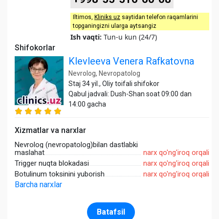
Iltimos,
Kliniks uz
saytidan telefon raqamlarini
topganingizni ularga aytsangiz
Ish vaqti:
Tun-u kun (24/7)
Shifokorlar
Klevleeva Venera Rafkatovna
Nevrolog, Nevropatolog
Staj 34 yil., Oliy toifali shifokor
Qabul jadvali: Dush-Shan soat 09:00 dan
14:00 gacha
Xizmatlar va narxlar
Nevrolog (nevropatolog)bilan dastlabki
maslahat
narx qo'ng'iroq orqali
Trigger nuqta blokadasi
narx qo'ng'iroq orqali
Botulinum toksinini yuborish
narx qo'ng'iroq orqali
Barcha narxlar
Batafsil