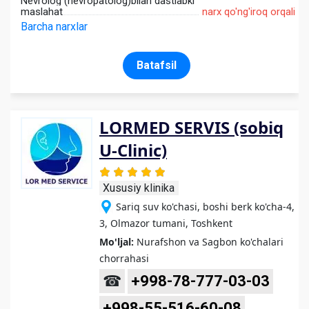
Nevrolog (nevropatolog)bilan dastlabki
maslahat
narx qo'ng'iroq orqali
Barcha narxlar
Batafsil
LORMED SERVIS (sobiq
U-Clinic)
Xususiy klinika
Sariq suv ko'chasi, boshi berk ko'cha-4,
3, Olmazor tumani, Toshkent
Mo'ljal:
Nurafshon va Sagbon ko'chalari
chorrahasi
☎
+998-78-777-03-03
+998-55-516-60-08