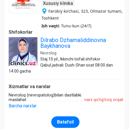
Xususiy klinika
Farobiy ko'chasi, 323, Olmazor tumani,
Toshkent
Ish vaqti:
Tunu-kun (24/7)
Shifokorlar
Dilrabo Dzhamaliddinovna
Baykhanova
Nevrolog
Staj 10 yil., Ikkinchi toifali shifokor
Qabul jadvali: Dush-Shan soat 08:00 dan
14:00 gacha
Xizmatlar va narxlar
Nevrolog (nevropatolog)bilan dastlabki
maslahat
narx qo'ng'iroq orqali
Barcha narxlar
Batafsil