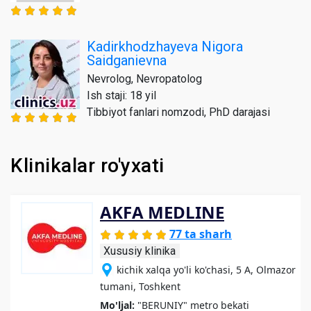
Kadirkhodzhayeva Nigora
Saidganievna
Nevrolog, Nevropatolog
Ish staji: 18 yil
Tibbiyot fanlari nomzodi, PhD darajasi
Klinikalar ro'yxati
AKFA MEDLINE
77 ta sharh
Xususiy klinika
kichik xalqa yo'li ko'chasi, 5 A, Olmazor
tumani, Toshkent
Mo'ljal:
"BERUNIY" metro bekati