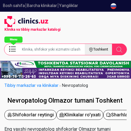
Bosh sahifa
Barcha klinikalar
Yangiliklar
Klinika va tibbiy
markazlar katalogi
Toshkent
Tibbiy markazlar va klinikalar
Nevropatolog
Nevropatolog Olmazor tumani Toshkent
Shifokorlar reytingi
Klinikalar ro'yxati
Sharhlar
Eng yaxshi nevropatolog shifokorlar Olmazor tumani