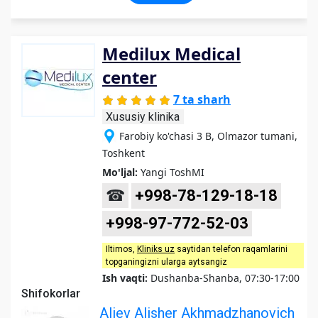
Medilux Medical
center
7 ta sharh
Xususiy klinika
Farobiy ko'chasi 3 B, Olmazor tumani,
Toshkent
Mo'ljal:
Yangi ToshMI
☎
+998-78-129-18-18
+998-97-772-52-03
Iltimos,
Kliniks uz
saytidan telefon raqamlarini
topganingizni ularga aytsangiz
Ish vaqti:
Dushanba-Shanba, 07:30-17:00
Shifokorlar
Aliev Alisher Akhmadzhanovich