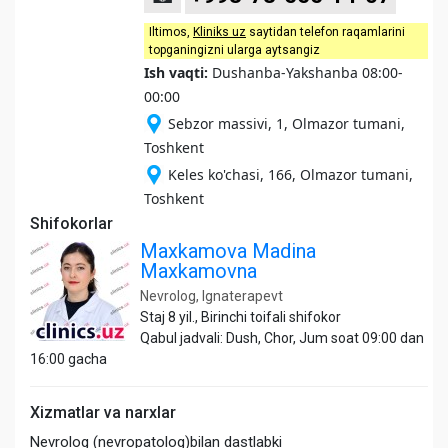
Iltimos,
Kliniks uz
saytidan telefon raqamlarini
topganingizni ularga aytsangiz
Ish vaqti:
Dushanba-Yakshanba 08:00-
00:00
Sebzor massivi, 1, Olmazor tumani,
Toshkent
Keles ko'chasi, 166, Olmazor tumani,
Toshkent
Shifokorlar
Maxkamova Madina
Maxkamovna
Nevrolog, Ignaterapevt
Staj 8 yil., Birinchi toifali shifokor
Qabul jadvali: Dush, Chor, Jum soat 09:00 dan
16:00 gacha
Xizmatlar va narxlar
Nevrolog (nevropatolog)bilan dastlabki