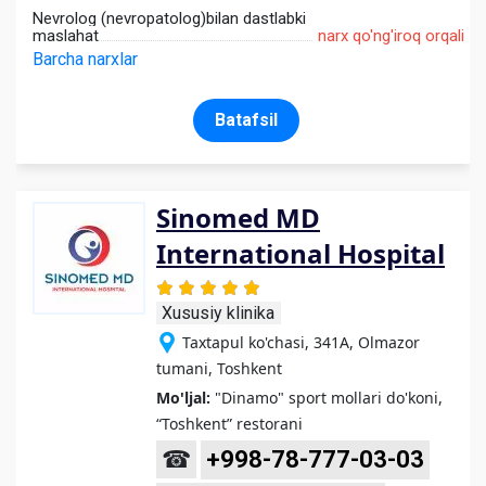
Nevrolog (nevropatolog)bilan dastlabki
maslahat
narx qo'ng'iroq orqali
Barcha narxlar
Batafsil
Sinomed MD
International Hospital
Xususiy klinika
Taxtapul ko'chasi, 341A, Olmazor
tumani, Toshkent
Mo'ljal:
"Dinamo" sport mollari do'koni,
“Toshkent” restorani
☎
+998-78-777-03-03