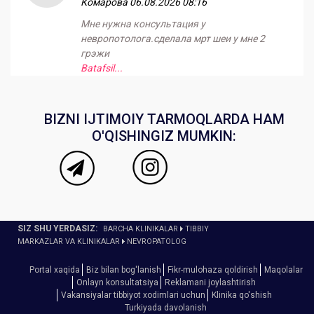
Комарова
06.08.2026 08:16
Мне нужна консультация у
невропотолога.сделала мрт шеи у мне 2
грэжи
Batafsil...
BIZNI IJTIMOIY TARMOQLARDA HAM
O'QISHINGIZ MUMKIN:
SIZ SHU YERDASIZ:
BARCHA KLINIKALAR
TIBBIY
MARKAZLAR VA KLINIKALAR
NEVROPATOLOG
Portal xaqida
Biz bilan bog'lanish
Fikr-mulohaza qoldirish
Maqolalar
Onlayn konsultatsiya
Reklamani joylashtirish
Vakansiyalar tibbiyot xodimlari uchun
Klinika qo'shish
Turkiyada davolanish