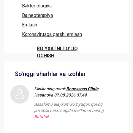
Bakteriologiya
Balneoterapiya
Emlash
Koronavirusga qarshi emlash
RO'YXATNI TO'LIQ
OCHISH
So'nggi sharhlar va izohlar
Klinikaning nomi:
Renessans Clinic
Hasanova
07.08.2026 07:49
Assalomu alaykum koʻz yuqori qovoq
jarrohlik narxi haqida maʼlumot bering
Batafsil...