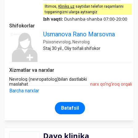
Iltimos,
Kliniks uz
saytidan telefon raqamlarini
topganingizni ularga aytsangiz
Ish vaqti:
Dushanba-shanba 07:00-20:00
Shifokorlar
Usmanova Rano Marsovna
Psixonevrolog, Nevrolog
Staj 30 yil., Oliy toifali shifokor
Xizmatlar va narxlar
Nevrolog (nevropatolog)bilan dastlabki
maslahat
narx qo'ng'iroq orqali
Barcha narxlar
Batafsil
Davo klinika