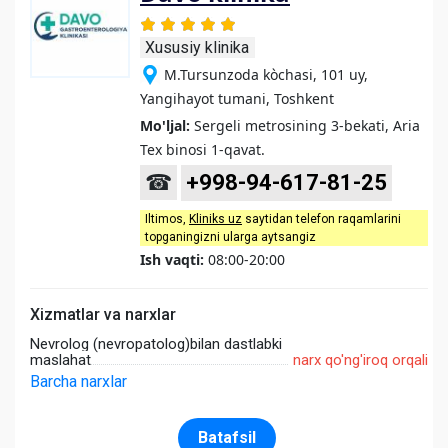
Xususiy klinika
M.Tursunzoda kòchasi, 101 uy,
Yangihayot tumani, Toshkent
Mo'ljal:
Sergeli metrosining 3-bekati, Aria
Tex binosi 1-qavat.
☎
+998-94-617-81-25
Iltimos,
Kliniks uz
saytidan telefon raqamlarini
topganingizni ularga aytsangiz
Ish vaqti:
08:00-20:00
Xizmatlar va narxlar
Nevrolog (nevropatolog)bilan dastlabki
maslahat
narx qo'ng'iroq orqali
Barcha narxlar
Batafsil