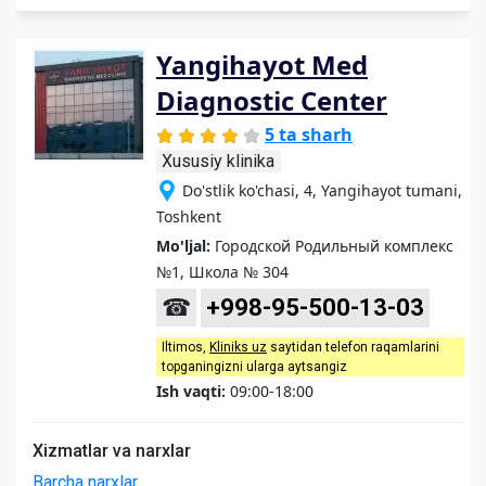
Yangihayot Med
Diagnostic Center
5 ta sharh
Xususiy klinika
Do'stlik ko'chasi, 4, Yangihayot tumani,
Toshkent
Mo'ljal:
Городской Родильный комплекс
№1, Школа № 304
☎
+998-95-500-13-03
Iltimos,
Kliniks uz
saytidan telefon raqamlarini
topganingizni ularga aytsangiz
Ish vaqti:
09:00-18:00
Xizmatlar va narxlar
Barcha narxlar