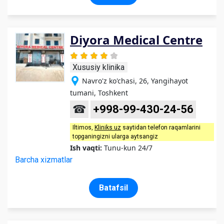
Diyora Medical Centre
Xususiy klinika
Navro'z ko'chasi, 26, Yangihayot
tumani, Toshkent
☎
+998-99-430-24-56
Iltimos,
Kliniks uz
saytidan telefon raqamlarini
topganingizni ularga aytsangiz
Ish vaqti:
Tunu-kun 24/7
Barcha xizmatlar
Batafsil