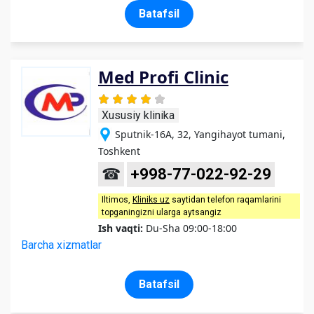
Batafsil
Med Profi Clinic
Xususiy klinika
Sputnik-16A, 32, Yangihayot tumani,
Toshkent
☎
+998-77-022-92-29
Iltimos,
Kliniks uz
saytidan telefon raqamlarini
topganingizni ularga aytsangiz
Ish vaqti:
Du-Sha 09:00-18:00
Barcha xizmatlar
Batafsil