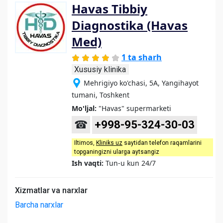
Havas Tibbiy
Diagnostika (Havas
Med)
1 ta sharh
Xususiy klinika
Mehrigiyo ko'chasi, 5A, Yangihayot
tumani, Toshkent
Mo'ljal:
"Havas" supermarketi
☎
+998-95-324-30-03
Iltimos,
Kliniks uz
saytidan telefon raqamlarini
topganingizni ularga aytsangiz
Ish vaqti:
Tun-u kun 24/7
Xizmatlar va narxlar
Barcha narxlar