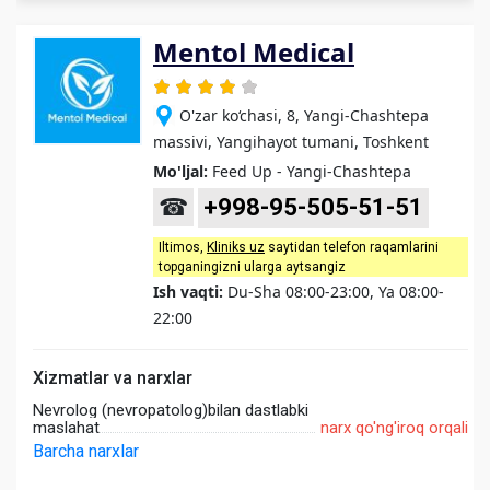
Mentol Medical
O'zar ko‘chasi, 8, Yangi-Chashtepa
massivi, Yangihayot tumani, Toshkent
Mo'ljal:
Feed Up - Yangi-Chashtepa
☎
+998-95-505-51-51
Iltimos,
Kliniks uz
saytidan telefon raqamlarini
topganingizni ularga aytsangiz
Ish vaqti:
Du-Sha 08:00-23:00, Ya 08:00-
22:00
Xizmatlar va narxlar
Nevrolog (nevropatolog)bilan dastlabki
maslahat
narx qo'ng'iroq orqali
Barcha narxlar