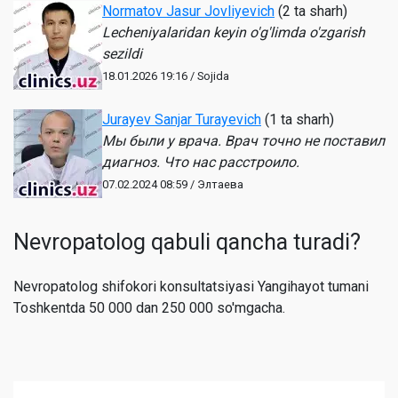
Normatov Jasur Jovliyevich
(2 ta sharh)
Lecheniyalaridan keyin o'g'limda o'zgarish
sezildi
18.01.2026 19:16 / Sojida
Jurayev Sanjar Turayevich
(1 ta sharh)
Мы были у врача. Врач точно не поставил
диагноз. Что нас расстроило.
07.02.2024 08:59 / Элтаева
Nevropatolog qabuli qancha turadi?
Nevropatolog shifokori konsultatsiyasi Yangihayot tumani
Toshkentda 50 000 dan 250 000 so'mgacha.