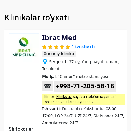
Klinikalar ro'yxati
Ibrat Med
1 ta sharh
Xususiy klinika
Sergeli-1, 37 uy, Yangihayot tumani,
Toshkent
Mo'ljal:
"Chinor" metro stansiyasi
☎
+998-71-205-58-18
Iltimos,
Kliniks uz
saytidan telefon raqamlarini
topganingizni ularga aytsangiz
Ish vaqti:
Dushanba-Yakshanba 08:00-
17:00, LOR 24/7, UZI 24/7, Statsionar 24/7,
Ambulatoriya 24/7
Shifokorlar