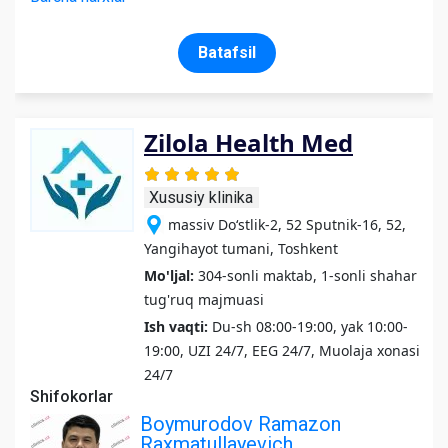
Batafsil
Zilola Health Med
Xususiy klinika
massiv Do‘stlik-2, 52 Sputnik-16, 52,
Yangihayot tumani, Toshkent
Mo'ljal:
304-sonli maktab, 1-sonli shahar
tug'ruq majmuasi
Ish vaqti:
Du-sh 08:00-19:00, yak 10:00-
19:00, UZI 24/7, EEG 24/7, Muolaja xonasi
24/7
Shifokorlar
Boymurodov Ramazon
Raxmatullayevich