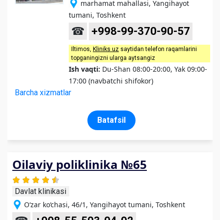
marhamat mahallasi, Yangihayot
tumani, Toshkent
☎
+998-99-370-90-57
Iltimos,
Kliniks uz
saytidan telefon raqamlarini
topganingizni ularga aytsangiz
Ish vaqti:
Du-Shan 08:00-20:00, Yak 09:00-
17:00 (navbatchi shifokor)
Barcha xizmatlar
Batafsil
Oilaviy poliklinika №65
Davlat klinikasi
O‘zar ko‘chasi, 46/1, Yangihayot tumani, Toshkent