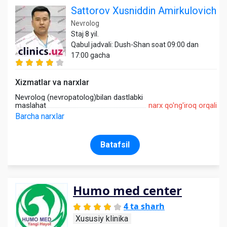
Sattorov Xusniddin Amirkulovich
Nevrolog
Staj 8 yil.
Qabul jadvali: Dush-Shan soat 09:00 dan
17:00 gacha
Xizmatlar va narxlar
Nevrolog (nevropatolog)bilan dastlabki
maslahat
narx qo'ng'iroq orqali
Barcha narxlar
Batafsil
Humo med center
4 ta sharh
Xususiy klinika