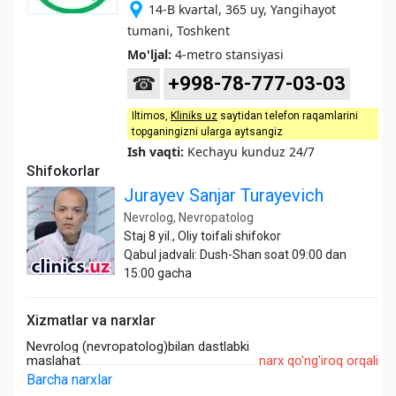
14-B kvartal, 365 uy, Yangihayot
tumani, Toshkent
Mo'ljal:
4-metro stansiyasi
☎
+998-78-777-03-03
Iltimos,
Kliniks uz
saytidan telefon raqamlarini
topganingizni ularga aytsangiz
Ish vaqti:
Kechayu kunduz 24/7
Shifokorlar
Jurayev Sanjar Turayevich
Nevrolog, Nevropatolog
Staj 8 yil., Oliy toifali shifokor
Qabul jadvali: Dush-Shan soat 09:00 dan
15:00 gacha
Xizmatlar va narxlar
Nevrolog (nevropatolog)bilan dastlabki
maslahat
narx qo'ng'iroq orqali
Barcha narxlar