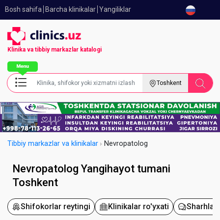
Bosh sahifa
Barcha klinikalar
Yangiliklar
Klinika va tibbiy
markazlar katalogi
Toshkent
Tibbiy markazlar va klinikalar
Nevropatolog
Nevropatolog Yangihayot tumani
Toshkent
Shifokorlar reytingi
Klinikalar ro'yxati
Sharhlar