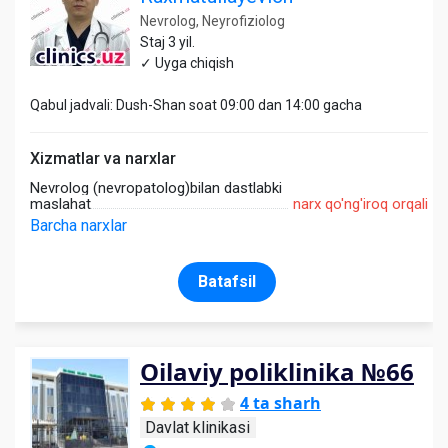
Nevrolog, Neyrofiziolog
Staj 3 yil.
✓ Uyga chiqish
Qabul jadvali: Dush-Shan soat 09:00 dan 14:00 gacha
Xizmatlar va narxlar
Nevrolog (nevropatolog)bilan dastlabki
maslahat
narx qo'ng'iroq orqali
Barcha narxlar
Batafsil
Oilaviy poliklinika №66
4 ta sharh
Davlat klinikasi