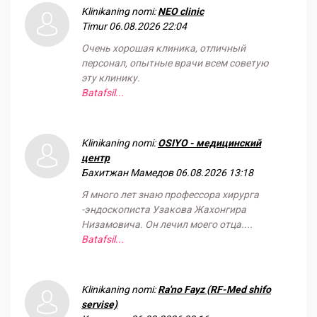
Klinikaning nomi:
NEO clinic
Timur
06.08.2026 22:04
Очень хорошая клиника, отличный
персонал, опытные врачи всем советую
эту клинику.
Batafsil...
Klinikaning nomi:
OSIYO - медицинский
центр
Бахитжан Мамедов
06.08.2026 13:18
Я много лет знаю профессора хирурга
-эндоскописта Узакова Жахонгира
Низамовича. Он лечил моего отца....
Batafsil...
Klinikaning nomi:
Ra'no Fayz (RF-Med shifo
servise)