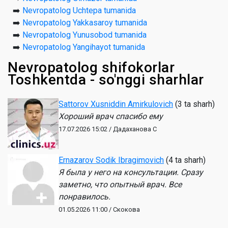
➡️
Nevropatolog Uchtepa tumanida
➡️
Nevropatolog Yakkasaroy tumanida
➡️
Nevropatolog Yunusobod tumanida
➡️
Nevropatolog Yangihayot tumanida
Nevropatolog shifokorlar
Toshkentda - so'nggi sharhlar
Sattorov Xusniddin Amirkulovich
(3 ta sharh)
Хороший врач спасибо ему
17.07.2026 15:02 / Дадаханова С
Ernazarov Sodik Ibragimovich
(4 ta sharh)
Я была у него на консультации. Сразу
заметно, что опытный врач. Все
понравилось.
01.05.2026 11:00 / Скокова