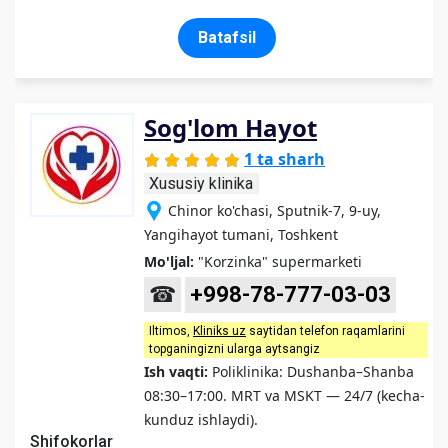
Batafsil
Sog'lom Hayot
1 ta sharh
Xususiy klinika
Chinor ko'chasi, Sputnik-7, 9-uy,
Yangihayot tumani, Toshkent
Mo'ljal:
"Korzinka" supermarketi
☎
+998-78-777-03-03
Iltimos,
Kliniks uz
saytidan telefon raqamlarini
topganingizni ularga aytsangiz
Ish vaqti:
Poliklinika: Dushanba–Shanba
08:30–17:00. MRT va MSKT — 24/7 (kecha-
kunduz ishlaydi).
Shifokorlar