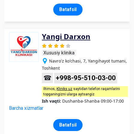
Batafsil
Yangi Darxon
Xususiy klinika
Navro'z ko'chasi, 7, Yangihayot tumani,
Toshkent
☎
+998-95-510-03-00
Iltimos,
Kliniks uz
saytidan telefon raqamlarini
topganingizni ularga aytsangiz
Ish vaqti:
Dushanba-Shanba 09:00-17:00
Barcha xizmatlar
Batafsil