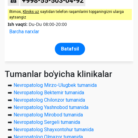
☎
+998-55-503-04-92
Iltimos,
Kliniks uz
saytidan telefon raqamlarini topganingizni ularga
aytsangiz
Ish vaqti:
Du-Du 08:00-20:00
Barcha narxlar
Batafsil
Tumanlar bo'yicha klinikalar
➡️
Nevropatolog Mirzo-Ulugbek tumanida
➡️
Nevropatolog Bektemir tumanida
➡️
Nevropatolog Chilonzor tumanida
➡️
Nevropatolog Yashnobod tumanida
➡️
Nevropatolog Mirobod tumanida
➡️
Nevropatolog Sergeli tumanida
➡️
Nevropatolog Shayxontohur tumanida
➡️
Nevropatolog Olmazor tumanida