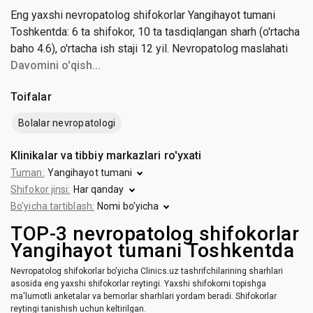
Eng yaxshi nevropatolog shifokorlar Yangihayot tumani
Toshkentda: 6 ta shifokor, 10 ta tasdiqlangan sharh (o'rtacha
baho 4.6), o'rtacha ish staji 12 yil. Nevropatolog maslahati
narxi 80 000 dan 200 000 so'mgacha (o'rtacha narxi 140 000
Davomini o'qish...
so'm).
Toifalar
Bolalar nevropatologi
Klinikalar va tibbiy markazlari ro'yxati
Tuman:
Yangihayot tumani
Shifokor jinsi:
Har qanday
Bo'yicha tartiblash:
Nomi bo'yicha
TOP-3 nevropatolog shifokorlar
Yangihayot tumani Toshkentda
Nevropatolog shifokorlar bo'yicha Clinics.uz tashrifchilarining sharhlari
asosida eng yaxshi shifokorlar reytingi. Yaxshi shifokorni topishga
ma'lumotli anketalar va bemorlar sharhlari yordam beradi. Shifokorlar
reytingi tanishish uchun keltirilgan.