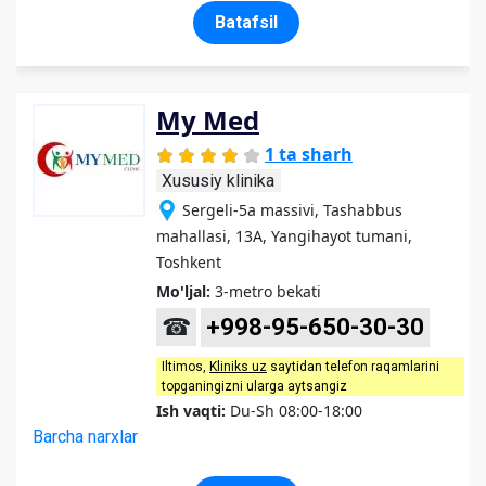
Batafsil
My Med
1 ta sharh
Xususiy klinika
Sergeli-5a massivi, Tashabbus
mahallasi, 13A, Yangihayot tumani,
Toshkent
Mo'ljal:
3-metro bekati
☎
+998-95-650-30-30
Iltimos,
Kliniks uz
saytidan telefon raqamlarini
topganingizni ularga aytsangiz
Ish vaqti:
Du-Sh 08:00-18:00
Barcha narxlar