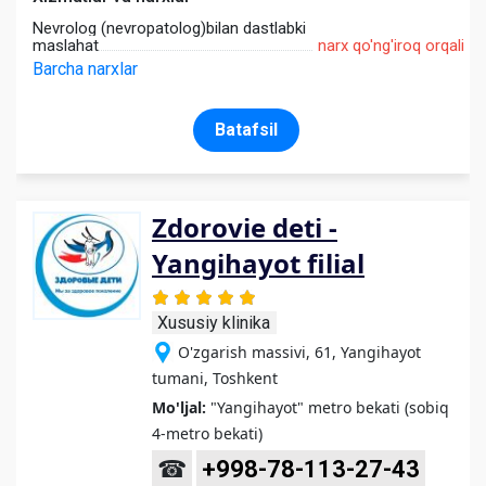
Nevrolog (nevropatolog)bilan dastlabki
maslahat
narx qo'ng'iroq orqali
Barcha narxlar
Batafsil
Zdorovie deti -
Yangihayot filial
Xususiy klinika
O'zgarish massivi, 61, Yangihayot
tumani, Toshkent
Mo'ljal:
"Yangihayot" metro bekati (sobiq
4-metro bekati)
☎
+998-78-113-27-43