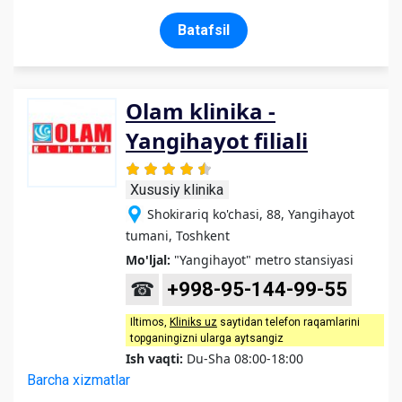
Batafsil
Olam klinika -
Yangihayot filiali
Xususiy klinika
Shokirariq ko'chasi, 88, Yangihayot
tumani, Toshkent
Mo'ljal:
"Yangihayot" metro stansiyasi
☎
+998-95-144-99-55
Iltimos,
Kliniks uz
saytidan telefon raqamlarini
topganingizni ularga aytsangiz
Ish vaqti:
Du-Sha 08:00-18:00
Barcha xizmatlar