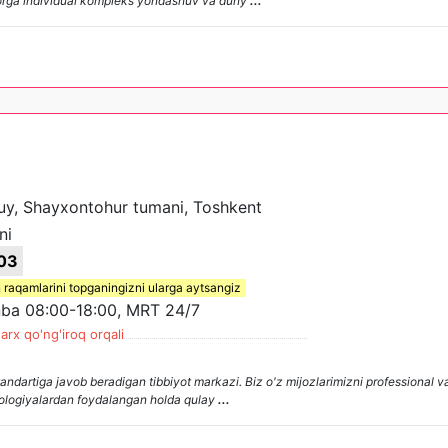
emorga individual kompleks yondashuv va duny
...
 uy, Shayxontohur tumani, Toshkent
ni
03
 raqamlarini topganingizni ularga aytsangiz
a 08:00-18:00, MRT 24/7
arx qo'ng'iroq orqali
ndartiga javob beradigan tibbiyot markazi. Biz o'z mijozlarimizni professional va
xnologiyalardan foydalangan holda qulay
...