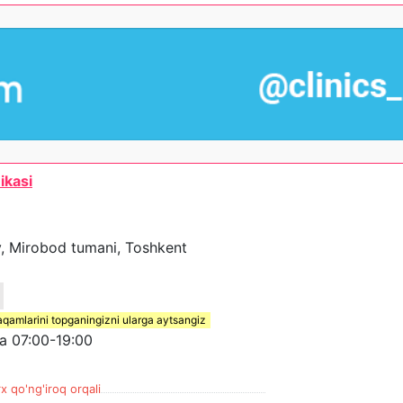
ikasi
y, Mirobod tumani, Toshkent
aqamlarini topganingizni ularga aytsangiz
 07:00-19:00
x qo'ng'iroq orqali