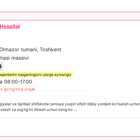
Hospital
 Olmazor tumani, Toshkent
hasi massivi
3
aqamlarini topganingizni ularga aytsangiz
 08:00-17:00
x qo'ng'iroq orqali
ar va tajribali shifokorlar jamoasi yuqori sifatli tibbiy yordam ko'rsatish uchu
avolash va sog'lig'ini tiklash uchun keng ko
...