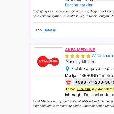
Barcha narxlar
Sog‘lig‘ingiz va farovonligingiz – bizning diqqat markazimi
bosqichlarida qo‘llab-quvvatlash uchun tashkil etilgan ixti
>>>
Batafsil
AKFA MEDLINE
77 ta sharh
Xususiy klinika
kichik xalqa yo'li ko'
Mo'ljal:
"BERUNIY" metro 
☎
+998-71-203-30-
Iltimos,
Kliniks uz
saytidan telefon
Ish vaqti:
Dushanba-Juma 
AKFA Medline – bu yuqori malakali tibbiyot xodimlari ishti
o'tkazish uchun zamonaviy asbob-uskunalar bilan Markazi