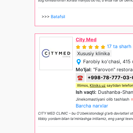
sog'lomlashtirish xonasi mavjud bo'lib, u erda har bir b
>>>
Batafsil
City Med
17 ta sharh
Xususiy klinika
Farobiy ko'chasi, 415
Mo'ljal:
"Farovon" restora
☎
+998-78-777-03-
Iltimos,
Kliniks uz
saytidan telefon
Ish vaqti:
Dushanba-Shanb
Jinekomastiyani olib tashlash
n
Barcha narxlar
CITY MED CLINIC – bu O'zbekistondagi g'arb davlatlari sta
tibbiy yordam bilan ta'minlashga intilamiz, eng yangi te