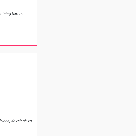
ayotning barcha
xislash, davolash va