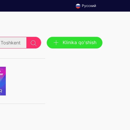
Русский
Klinika qo'shish
Toshkent