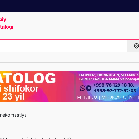
biy
talogi
nekomastiya