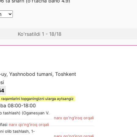
6 ta sharh (o'rtacha baho 4.9)
Ko'rsatildi 1 - 18/18
2-uy, Yashnobod tumani, Toshkent
si
54
 raqamlarini topganingizni ularga aytsangiz
ba 08:00-18:00
lib tashlash) (Oganesyan V.
narx qo'ng'iroq orqali
fasi
narx qo'ng'iroq orqali
i olib tashlash, 1-
narx qo'ng'iroq orqali