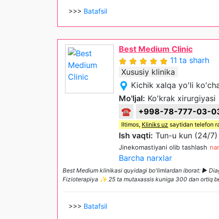
>>>
Batafsil
Best Medium Clinic
11 ta sharh
Xususiy klinika
Kichik xalqa yo'li ko'ch
Mo'ljal:
Ko'krak xirurgiyasi
☎
+998-78-777-03-0
Iltimos,
Kliniks uz
saytidan telefon r
Ish vaqti:
Tun-u kun (24/7)
Jinekomastiyani olib tashlash
nar
Barcha narxlar
Best Medium klinikasi quyidagi bo'limlardan iborat: ► D
Fizioterapiya ✨ 25 ta mutaxassis kuniga 300 dan ortiq be
>>>
Batafsil