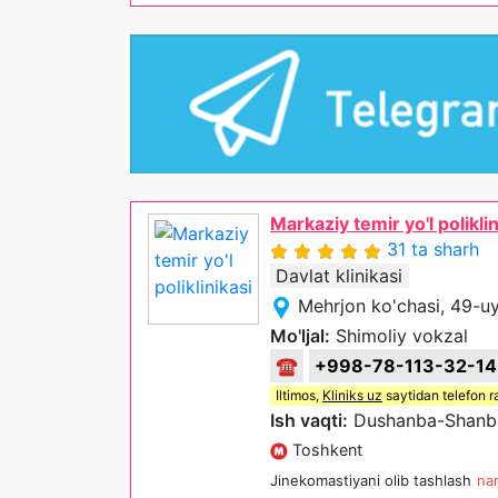
Markaziy temir yo'l poliklin
31 ta sharh
Davlat klinikasi
Mehrjon ko'chasi, 49-u
Mo'ljal:
Shimoliy vokzal
☎
+998-78-113-32-14
Iltimos,
Kliniks uz
saytidan telefon r
Ish vaqti:
Dushanba-Shanba
Toshkent
Jinekomastiyani olib tashlash
nar