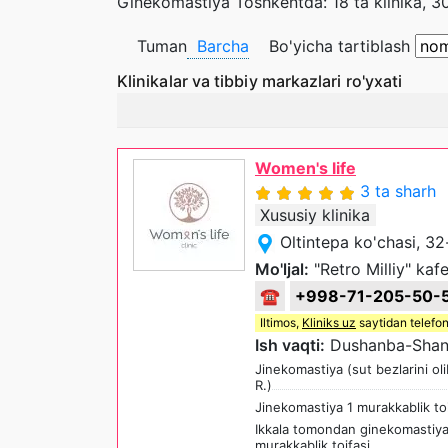
Ginekomastiya Toshkentda: 18 ta klinika, 30
Tuman
Barcha
Bo'yicha tartiblash
Klinikalar va tibbiy markazlari ro'yxati
Women's life
3 ta sharh
Xususiy klinika
Oltintepa ko'chasi, 3
Mo'ljal:
"Retro Milliy" kafe
☎
+998-71-205-50-
Iltimos,
Kliniks uz
saytidan telefon
Ish vaqti:
Dushanba-Shan
Jinekomastiya (sut bezlarini o
R.)
Jinekomastiya 1 murakkablik toi
Ikkala tomondan ginekomastiyan
murakkablik toifasi