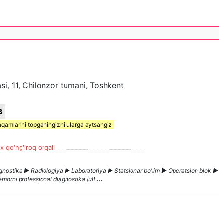
asi, 11, Chilonzor tumani, Toshkent
3
aqamlarini topganingizni ularga aytsangiz
x qo'ng'iroq orqali
iagnostika ► Radiologiya ► Laboratoriya ► Statsionar bo'lim ► Operatsion blok 
morni professional diagnostika (ult
...