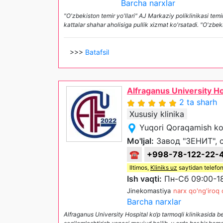
Barcha narxlar
"O'zbekiston temir yo'llari" AJ Markaziy poliklinikasi temi
kattalar shahar aholisiga pullik xizmat ko'rsatadi. "O'zbek
>>>
Batafsil
Alfraganus University Ho
2 ta sharh
Xususiy klinika
Yuqori Qoraqamish ko
Mo'ljal:
Завод "ЗЕНИТ", 
☎
+998-78-122-22-
Iltimos,
Kliniks uz
saytidan telefon
Ish vaqti:
Пн-Сб 09:00-1
Jinekomastiya
narx qo'ng'iroq 
Barcha narxlar
Alfraganus University Hospital ko‘p tarmoqli klinikasida 