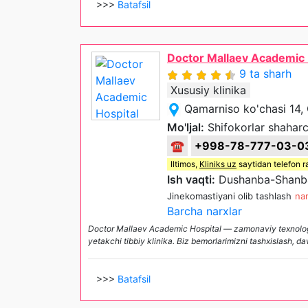
>>>
Batafsil
Doctor Mallaev Academic 
9 ta sharh
Xususiy klinika
Qamarniso ko'chasi 14,
Mo'ljal:
Shifokorlar shaharc
☎
+998-78-777-03-0
Iltimos,
Kliniks uz
saytidan telefon r
Ish vaqti:
Dushanba-Shanba
Jinekomastiyani olib tashlash
nar
Barcha narxlar
Doctor Mallaev Academic Hospital — zamonaviy texnologiyal
yetakchi tibbiy klinika. Biz bemorlarimizni tashxislash, d
>>>
Batafsil