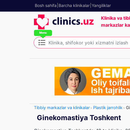
Bosh sahifa
Barcha klinikalar
Yangiliklar
Klinika va tib
markazlar ka
Tibbiy markazlar va klinikalar
Plastik jarrohlik
Gi
Ginekomastiya Toshkent