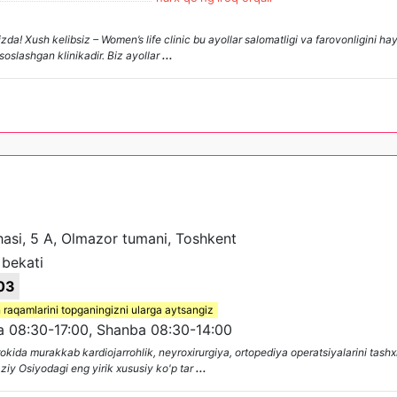
zda! Xush kelibsiz – Women’s life clinic bu ayollar salomatligi va farovonligini h
soslashgan klinikadir. Biz ayollar
...
chasi, 5 A, Olmazor tumani, Toshkent
bekati
03
 raqamlarini topganingizni ularga aytsangiz
08:30-17:00, Shanba 08:30-14:00
rokida murakkab kardiojarrohlik, neyroxirurgiya, ortopediya operatsiyalarini tash
y Osiyodagi eng yirik xususiy ko'p tar
...