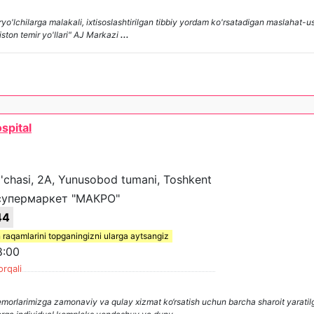
ryo'lchilarga malakali, ixtisoslashtirilgan tibbiy yordam ko'rsatadigan maslahat-u
iston temir yo'llari" AJ Markazi
...
spital
'chasi, 2A, Yunusobod tumani, Toshkent
супермаркет "МАКРО"
44
 raqamlarini topganingizni ularga aytsangiz
8:00
orqali
bemorlarimizga zamonaviy va qulay xizmat ko‘rsatish uchun barcha sharoit yaratil