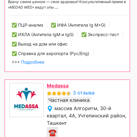
Врачу самое ценное — свое здоровье! Консультативный прием в
«MEDAD MED» ведут опы
...
✅ ПЦР-анализ
✅ ИФА (Антитела Ig М+G)
✅ ИХЛА (Антитела IgM и IgG)
✅ Экспресс-тест
✅ Выезд на дом или офис
✅ Справка для аэропорта (Рус/Eng)
>>>
Подробнее
Medassa
3 отзыва
Частная клиника
массив Алгоритм, 30-й
квартал, 4А, Учтепинский район,
Ташкент
☎