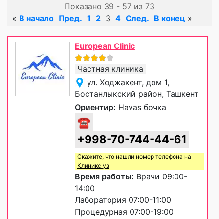
Показано 39 - 57 из 73
«
В начало
Пред.
1
2
3
4
След.
В конец
»
European Clinic
Частная клиника
ул. Ходжакент, дом 1,
Бостанлыкский район, Ташкент
Ориентир:
Havas бочка
☎
+998-70-744-44-61
Скажите, что нашли номер телефона на
Клиникс уз
Время работы:
Врачи 09:00-
14:00
Лаборатория 07:00-11:00
Процедурная 07:00-19:00