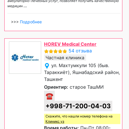
амбулаторно-лечебных услуг, позволяет получить качественную
медицин
...
>>>
Подробнее
HOREV Medical Center
54 отзыва
Частная клиника
ул. Махтумкули 105 (быв.
Тараккиёт), Яшнабадский район,
Ташкент
Ориентир:
старое ТашМИ
☎
+998-71-200-04-03
Скажите, что нашли номер телефона на
Клиникс уз
Время работы:
Пн-Пт 08:00-