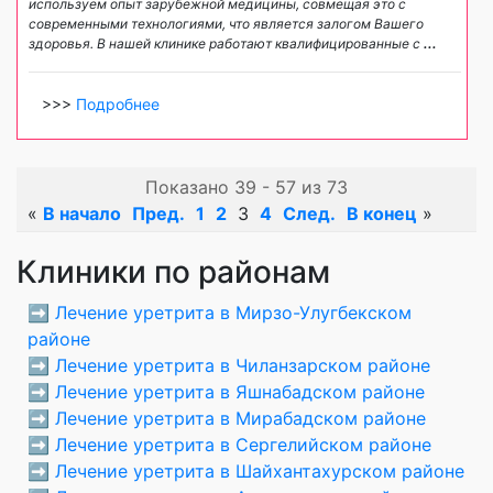
используем опыт зарубежной медицины, совмещая это с
современными технологиями, что является залогом Вашего
здоровья. В нашей клинике работают квалифицированные с
...
>>>
Подробнее
Показано 39 - 57 из 73
«
В начало
Пред.
1
2
3
4
След.
В конец
»
Клиники по районам
➡️
Лечение уретрита в Мирзо-Улугбекском
районе
➡️
Лечение уретрита в Чиланзарском районе
➡️
Лечение уретрита в Яшнабадском районе
➡️
Лечение уретрита в Мирабадском районе
➡️
Лечение уретрита в Сергелийском районе
➡️
Лечение уретрита в Шайхантахурском районе