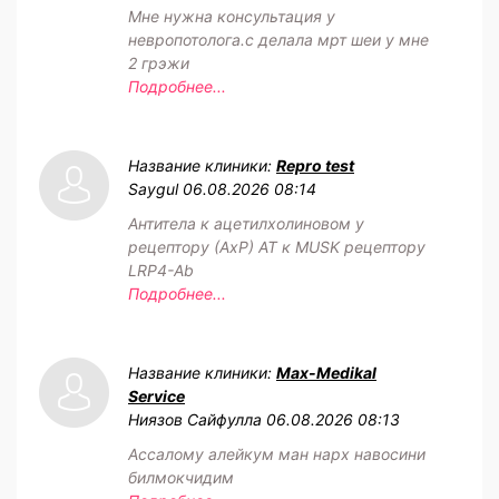
Мне нужна консультация у
невропотолога.с делала мрт шеи у мне
2 грэжи
Подробнее...
Название клиники:
Repro test
Saygul
06.08.2026 08:14
Антитела к ацетилхолиновом у
рецептору (АхР) АТ к MUSK рецептору
LRP4-Ab
Подробнее...
Название клиники:
Max-Medikal
Service
Ниязов Сайфулла
06.08.2026 08:13
Ассалому алейкум ман нарх навосини
билмокчидим