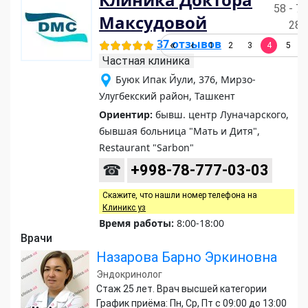
58 - 76
Максудовой
285
37 отзывов
1
2
3
4
5
Частная клиника
Буюк Ипак Йули, 376, Мирзо-
Улугбекский район, Ташкент
Ориентир:
бывш. центр Луначарского,
бывшая больница "Мать и Дитя",
Restaurant "Sarbon"
☎
+998-78-777-03-03
Скажите, что нашли номер телефона на
Клиникс уз
Время работы:
8:00-18:00
Врачи
Назарова Барно Эркиновна
Эндокринолог
Стаж 25 лет. Врач высшей категории
График приёма: Пн, Ср, Пт с 09:00 до 13:00