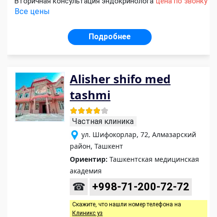
Вторичная консультация эндокринолога
цена по звонку
Все цены
Подробнее
Alisher shifo med
tashmi
Частная клиника
ул. Шифокорлар, 72, Алмазарский
район, Ташкент
Ориентир:
Ташкентская медицинская
академия
☎
+998-71-200-72-72
Скажите, что нашли номер телефона на
Клиникс уз