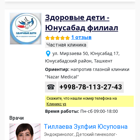
Здоровые дети -
Юнусабад филиал
1 отзыв
Частная клиника
ул. Мирзаева 50, Юнусабад 17,
Юнусабадский район, Ташкент
Ориентир:
напротив глазной клиники
"Nazar Medical"
☎
+998-78-113-27-43
Скажите, что нашли номер телефона на
Клиникс уз
Время работы:
Пн-сб 09:00-18:00
Врачи
Тиллаева Зулфия Юсуповна
Эндокринолог, Детский гинеколог-