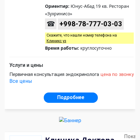
Ориентир:
Юнус-Абад 19 кв. Ресторан
«Зухринисо»
☎
+998-78-777-03-03
Скажите, что нашли номер телефона на
Клиникс уз
Время работы:
круглосуточно
Услуги и цены
Первичная консультация эндокринолога
цена по звонку
Все цены
Подробнее
Показ
Клиника Доктора