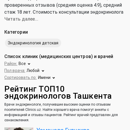
проверенных отзывов (средняя оценка 4.9), cредний
стаж 18 лет. Стоимость консультации эндокринолога
от 59 100 до 1 500 000 сум (средняя цена 212 000 сум).
Читать далее...
Категории
Эндокринология детская
Список клиник (медицинских центров) и врачей
Район:
Все
Пол врача:
Любой
Сортировать по:
Имени
Рейтинг ТОП10
эндокринологов Ташкента
Врачи эндокринологи, получившие высокие оценки по отзывам
посетителей Clinics.uz. Найти хорошего врача помогут анкеты с
информацией и отзывы пациентов. Рейтинг врачей представлен для
ознакомления.