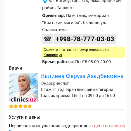
ул. Богибустон, 178, Яккасарайский
район, Ташкент
Ориентир:
Памятник, мемориал
"Братские могилы", бывшая ул.
Саламатина
☎
+998-78-777-03-03
Скажите, что нашли номер телефона на
Клиникс уз
Время работы:
Пн-Сб 08:00-20:00
Врачи
Валиева Феруза Азадбековна
Эндокринолог
Стаж 21 год. Врач высшей категории
График приёма: Пн-Пт с 09:00 до 16:00
Услуги и цены
Первичная консультация эндокринолога
цена по звонку