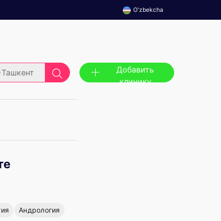
O'zbekcha
Добавить
Ташкент
клинику
те
гия
Андрология