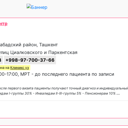
нтр
набадский район, Ташкент
лиц Циалковского и Паркентская
3
+998-97-700-37-66
она на
Клиникс уз
00-17:00, МРТ - до последнего пациента по записи
осле первого визита пациенты получают точный диагноз и индивидуальны
идам I-группы 30% - Инвалидам II-III-группы 5% - Пенсионерам 10%
...