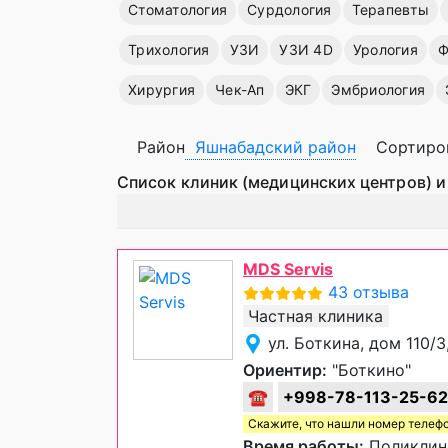
Стоматология
Сурдология
Терапевты
Трихология
УЗИ
УЗИ 4D
Урология
Ф
Хирургия
Чек-Ап
ЭКГ
Эмбриология
Район
Яшнабадский район
Сортиро
Список клиник (медицинских центров) и
MDS Servis
43 отзыва
Частная клиника
ул. Боткина, дом 110/
Ориентир:
"Боткино"
☎
+998-78-113-25-62
Скажите, что нашли номер телеф
Время работы:
Поликлини