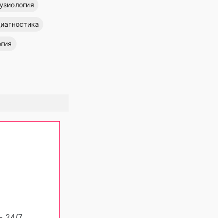
узиология
иагностика
огия
ь 24/7