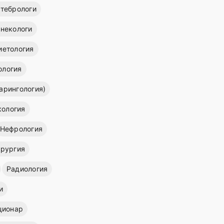
тебрологи
инекологи
иетология
ология
арингология)
кология
Нефрология
ирургия
Радиология
и
ционар