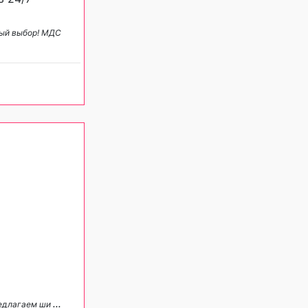
ный выбор! МДС
редлагаем ши
...