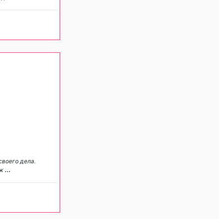
воего дела.
аж
...