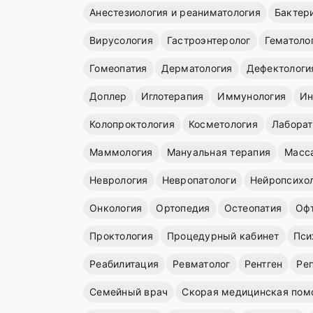
Анестезиология и реаниматология
Бактер
Вирусология
Гастроэнтеролог
Гематоло
Гомеопатия
Дерматология
Дефектологи
Доплер
Иглотерапия
Иммунология
Ин
Колопроктология
Косметология
Лаборат
Маммология
Мануальная терапия
Масс
Неврология
Невропатологи
Нейропсихо
Онкология
Ортопедия
Остеопатия
Оф
Проктология
Процедурный кабинет
Пси
Реабилитация
Ревматолог
Рентген
Ре
Семейный врач
Скорая медицинская пом