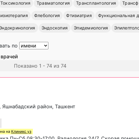
Токсикология
Травматология
Трансплантология
Трансф
изиотерапия
Флебология
Фтизиатрия
Функциональная д
Эндокринология
Эндоскопия
Эпидемиология
Эпилептол
вать по
 врачей
Показано 1 - 74 из 74
3, Яшнабадский район, Ташкент
она на
Клиникс уз
ка Пн-Сб 08:30-17:00, Радиология 24/7, Скорая помощ