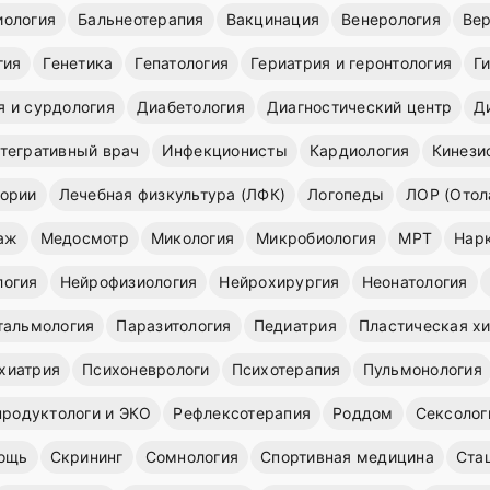
иология
Бальнеотерапия
Вакцинация
Венерология
Вер
гия
Генетика
Гепатология
Гериатрия и геронтология
Г
я и сурдология
Диабетология
Диагностический центр
Д
тегративный врач
Инфекционисты
Кардиология
Кинези
ории
Лечебная физкультура (ЛФК)
Логопеды
ЛОР (Отол
аж
Медосмотр
Микология
Микробиология
МРТ
Нар
логия
Нейрофизиология
Нейрохирургия
Неонатология
тальмология
Паразитология
Педиатрия
Пластическая х
хиатрия
Психоневрологи
Психотерапия
Пульмонология
продуктологи и ЭКО
Рефлексотерапия
Роддом
Сексолог
ощь
Скрининг
Сомнология
Спортивная медицина
Ста