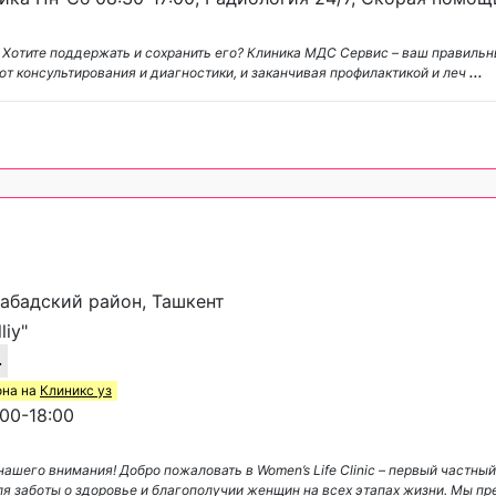
. Хотите поддержать и сохранить его? Клиника МДС Сервис – ваш правиль
от консультирования и диагностики, и заканчивая профилактикой и леч
...
набадский район, Ташкент
liy"
4
она на
Клиникс уз
00-18:00
нашего внимания! Добро пожаловать в Women’s Life Clinic – первый частный
ля заботы о здоровье и благополучии женщин на всех этапах жизни. Мы п