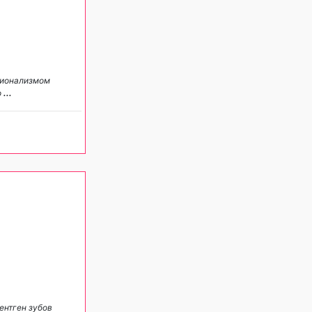
ссионализмом
о
...
ентген зубов