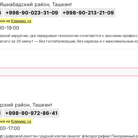
, Яшнабадский район, Ташкент
3
+998-90-023-31-09
+998-90-213-21-09
она на
Клиникс уз
00-19:00
азерной хирургии, где передовые технологии сочетаются с высоким профе
всего за 30 минут — без госпитализации, без наркоза и с максимальным к
дский район, Ташкент
1
+998-90-972-86-41
она на
Клиникс уз
00-17:00
ф) Цифровой рентген грудной клетки (аналог флюорографии) Панорамный р