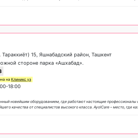
. Тараккиёт) 15, Яшнабадский район, Ташкент
ожной стороне парка «Ашхабад».
3
она на
Клиникс уз
00-18:00
енный новейшим оборудованием, где работают настоящие профессионалы с
шего качества от специалистов высокого класса. AyolCare – место, где к