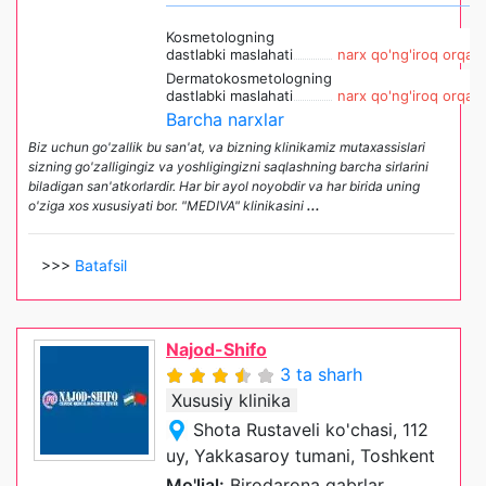
Kosmetologning
dastlabki maslahati
narx qo'ng'iroq orqali
Dermatokosmetologning
dastlabki maslahati
narx qo'ng'iroq orqali
Barcha narxlar
Biz uchun go'zallik bu san'at, va bizning klinikamiz mutaxassislari
sizning go'zalligingiz va yoshligingizni saqlashning barcha sirlarini
biladigan san'atkorlardir. Har bir ayol noyobdir va har birida uning
o'ziga xos xususiyati bor. "MEDIVA" klinikasini
...
>>>
Batafsil
Najod-Shifo
3 ta sharh
Xususiy klinika
Shota Rustaveli ko'chasi, 112
uy, Yakkasaroy tumani, Toshkent
Mo'ljal:
Birodarona qabrlar