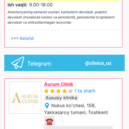
Ish vaqti:
9.00-18.00
Anesteziyaning samarali usullari, karieslarni davolash ,pulpitni
davolash (murakkab karies) va periodontit, periodontal to'qimalarni
davolash va shikastlanmagan lezyonlar.
>>>
Batafsil
Aurum Clinik
1 ta sharh
Xususiy klinika
Nukus ko'chasi, 15B,
Yakkasaroy tumani, Toshkent
☎