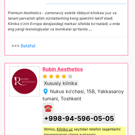
Premium Aesthetics - zamonaviy estetik tibbiyot klinikasi yuz va
tanani parvarish qilish xizmatlarining keng spektrini taklif etadi.
Klinika o'zini Evropa darajasidagi markaz sifatida ko'rsatadi, u erda
eng yangi texnologiyalar va texnikalar qo'llanila
...
>>>
Batafsil
Rubin Aesthetics
Xususiy klinika
Nukus ko‘chasi, 15B, Yakkasaroy
tumani, Toshkent
☎
+998-94-596-05-05
Iltimos,
Kliniks uz
saytidan telefon raqamlarini
topganingizni ularga aytsangiz