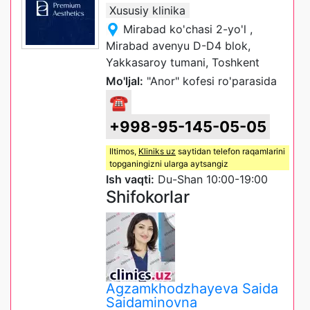
Xususiy klinika
Mirabad ko'chasi 2-yo'l ,
Mirabad avenyu D-D4 blok,
Yakkasaroy tumani, Toshkent
Mo'ljal:
"Anor" kofesi ro'parasida
☎
+998-95-145-05-05
Iltimos,
Kliniks uz
saytidan telefon raqamlarini
topganingizni ularga aytsangiz
Ish vaqti:
Du-Shan 10:00-19:00
Shifokorlar
Agzamkhodzhayeva Saida
Saidaminovna