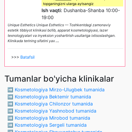
topganingizni ularga aytsangiz
Ish vaqti:
Dushanba-Shanba 10:00-
19:00
Unique Esthetics Unique Esthetics — Toshkentdagi zamonaviy
estetik tibbiyot klinikasi bo‘lib, apparat kosmetologiyasi, lazer
texnologiyalari va inyeksion yoshartirish usullariga ixtisoslashgan.
Klinikada terining sifatini yax
...
>>>
Batafsil
Tumanlar bo'yicha klinikalar
➡️
Kosmetologiya Mirzo-Ulugbek tumanida
➡️
Kosmetologiya Bektemir tumanida
➡️
Kosmetologiya Chilonzor tumanida
➡️
Kosmetologiya Yashnobod tumanida
➡️
Kosmetologiya Mirobod tumanida
➡️
Kosmetologiya Sergeli tumanida
➡️
Kosmetologiya Shayxontohur tumanida