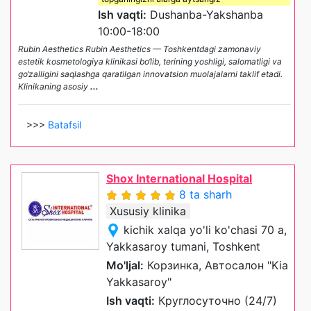
Ish vaqti:
Dushanba-Yakshanba
10:00-18:00
Rubin Aesthetics Rubin Aesthetics — Toshkentdagi zamonaviy
estetik kosmetologiya klinikasi bo‘lib, terining yoshligi, salomatligi va
go‘zalligini saqlashga qaratilgan innovatsion muolajalarni taklif etadi.
Klinikaning asosiy
...
>>>
Batafsil
Shox International Hospital
8 ta sharh
Xususiy klinika
kichik xalqa yo'li ko'chasi 70 a,
Yakkasaroy tumani, Toshkent
Mo'ljal:
Корзинка, Автосалон "Kia
Yakkasaroy"
Ish vaqti:
Круглосуточно (24/7)