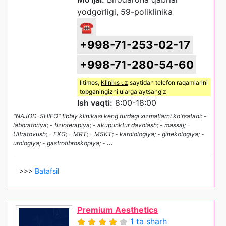
yodgorligi, 59-poliklinika
☎
+998-71-253-02-17
+998-71-280-54-60
Iltimos,
Kliniks uz
saytidan telefon raqamlarini
topganingizni ularga aytsangiz
Ish vaqti:
8:00-18:00
"NAJOD-SHIFO" tibbiy klinikasi keng turdagi xizmatlarni ko'rsatadi: -
laboratoriya; - fizioterapiya; - akupunktur davolash; - massaj; -
Ultratovush; - EKG; - MRT; - MSKT; - kardiologiya; - ginekologiya; -
urologiya; - gastrofibroskopiya; -
...
>>>
Batafsil
Premium Aesthetics
1 ta sharh