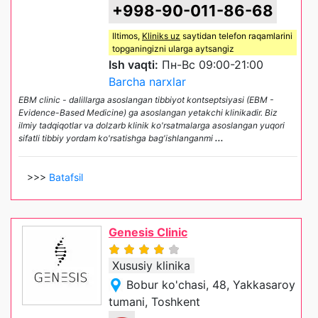
+998-90-011-86-68
Iltimos,
Kliniks uz
saytidan telefon raqamlarini
topganingizni ularga aytsangiz
Ish vaqti:
Пн-Вс 09:00-21:00
Barcha narxlar
EBM clinic - dalillarga asoslangan tibbiyot kontseptsiyasi (EBM -
Evidence-Based Medicine) ga asoslangan yetakchi klinikadir. Biz
ilmiy tadqiqotlar va dolzarb klinik ko'rsatmalarga asoslangan yuqori
sifatli tibbiy yordam ko'rsatishga bag'ishlanganmi
...
>>>
Batafsil
Genesis Clinic
Xususiy klinika
Bobur ko'chasi, 48, Yakkasaroy
tumani, Toshkent