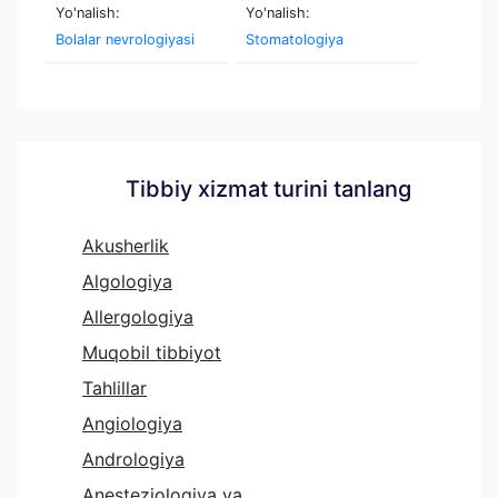
Yo'nalish:
Yo'nalish:
Bolalar nevrologiyasi
Stomatologiya
Tibbiy xizmat turini tanlang
Akusherlik
Algologiya
Allergologiya
Muqobil tibbiyot
Tahlillar
Angiologiya
Andrologiya
Anesteziologiya va