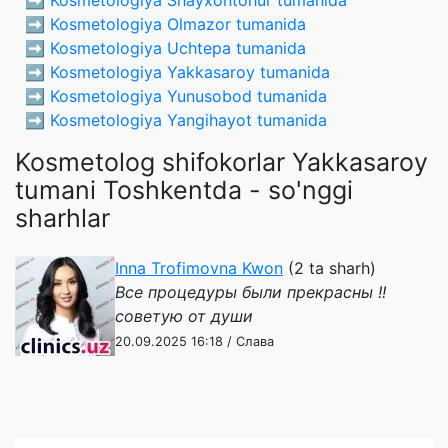
➡️
Kosmetologiya Olmazor tumanida
➡️
Kosmetologiya Uchtepa tumanida
➡️
Kosmetologiya Yakkasaroy tumanida
➡️
Kosmetologiya Yunusobod tumanida
➡️
Kosmetologiya Yangihayot tumanida
Kosmetolog shifokorlar Yakkasaroy
tumani Toshkentda - so'nggi
sharhlar
Inna Trofimovna Kwon
(2 ta sharh)
Все процедуры были прекрасны !!
советую от души
20.09.2025 16:18 / Слава