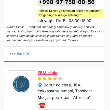
+998-97-758-00-56
Iltimos,
Kliniks uz
saytidan telefon raqamlarini
topganingizni ularga aytsangiz
Ish vaqti:
Пн-Вс 08:00-18:00
Aurum Clinik — Toshkent shahridagi zamonaviy xususiy tibbiyot
markazi bo‘lib, ilg‘or tibbiy texnologiyalar asosida aniq diagnostika va
samarali davolashga ixtisoslashgan. Klinika sog‘liqqa kompleks
yondashuv tamoyili asosida faoliyat yuritadi: Yevrop
...
>>>
Batafsil
EBM clinic
Bobur ko'chasi, 16A,
Yakkasaroy tumani, Toshkent
Mo'ljal:
ресторан "Affresco"
☎