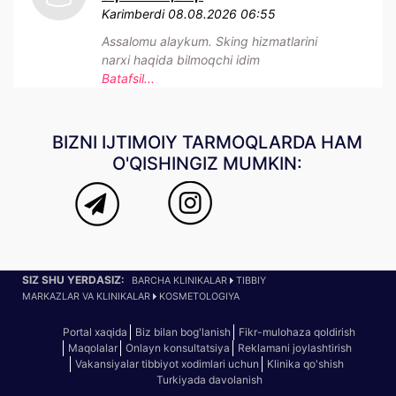
Karimberdi
08.08.2026 06:55
Assalomu alaykum. Sking hizmatlarini
narxi haqida bilmoqchi idim
Batafsil...
BIZNI IJTIMOIY TARMOQLARDA HAM
O'QISHINGIZ MUMKIN:
SIZ SHU YERDASIZ:
BARCHA KLINIKALAR
TIBBIY
MARKAZLAR VA KLINIKALAR
KOSMETOLOGIYA
Portal xaqida
Biz bilan bog'lanish
Fikr-mulohaza qoldirish
Maqolalar
Onlayn konsultatsiya
Reklamani joylashtirish
Vakansiyalar tibbiyot xodimlari uchun
Klinika qo'shish
Turkiyada davolanish