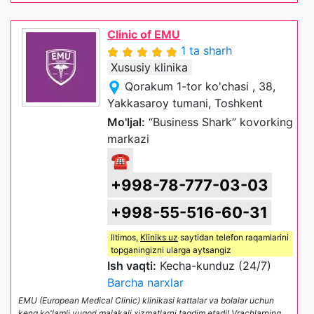
Clinic of EMU
1 ta sharh
Xususiy klinika
Qorakum 1-tor ko'chasi , 38,
Yakkasaroy tumani, Toshkent
Mo'ljal:
“Business Shark” kovorking
markazi
☎
+998-78-777-03-03
+998-55-516-60-31
Iltimos,
Kliniks uz
saytidan telefon raqamlarini
topganingizni ularga aytsangiz
Ish vaqti:
Kecha-kunduz (24/7)
Barcha narxlar
EMU (European Medical Clinic) klinikasi kattalar va bolalar uchun
keng ko'lamli yuqori malakali xizmatlarni taqdim etadi! Vrachlarning