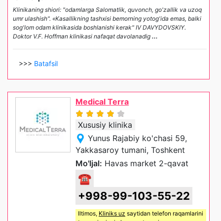
Klinikaning shiori: "odamlarga Salomatlik, quvonch, go'zallik va uzoq
umr ulashish". «Kasallikning tashxisi bemorning yotog'ida emas, balki
sog'lom odam klinikasida boshlanishi kerak" IV DAVYDOVSKIY.
Doktor V.F. Hoffman klinikasi nafaqat davolanadig
...
>>>
Batafsil
Medical Terra
Xususiy klinika
Yunus Rajabiy ko'chasi 59,
Yakkasaroy tumani, Toshkent
Mo'ljal:
Havas market 2-qavat
☎
+998-99-103-55-22
Iltimos,
Kliniks uz
saytidan telefon raqamlarini