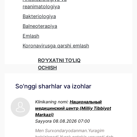
reanimatologiya
Bakteriologiya
Balneoterapiya
Emlash
Koronavirusga qarshi emlash
RO'YXATNI TO'LIQ
OCHISH
So'nggi sharhlar va izohlar
Klinikaning nomi:
Национальный
медицинский центр (Milliy Tibbiyot
Markazi)
Sayyora
08.08.2026 07:00
Men Surxondaryodanman.Yuragim
holsizlanadi.Yurak notekis urayapti deb