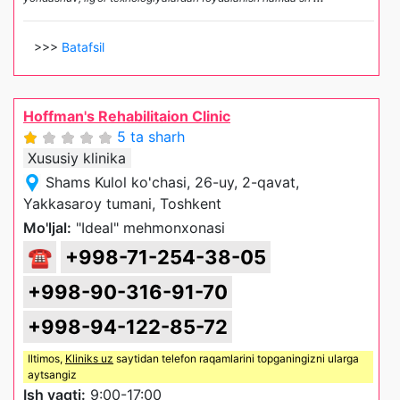
>>>
Batafsil
Hoffman's Rehabilitaion Clinic
5 ta sharh
Xususiy klinika
Shams Kulol ko'chasi, 26-uy, 2-qavat,
Yakkasaroy tumani, Toshkent
Mo'ljal:
"Ideal" mehmonxonasi
☎
+998-71-254-38-05
+998-90-316-91-70
+998-94-122-85-72
Iltimos,
Kliniks uz
saytidan telefon raqamlarini topganingizni ularga
aytsangiz
Ish vaqti:
9:00-17:00