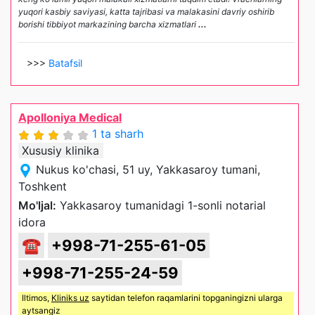
yuqori kasbiy saviyasi, katta tajribasi va malakasini davriy oshirib
borishi tibbiyot markazining barcha xizmatlari
...
>>>
Batafsil
Apolloniya Medical
1 ta sharh
Xususiy klinika
Nukus ko'chasi, 51 uy, Yakkasaroy tumani,
Toshkent
Mo'ljal:
Yakkasaroy tumanidagi 1-sonli notarial
idora
☎
+998-71-255-61-05
+998-71-255-24-59
Iltimos,
Kliniks uz
saytidan telefon raqamlarini topganingizni ularga
aytsangiz