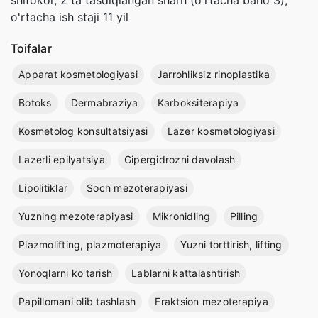
o'rtacha ish staji 11 yil
Toifalar
Apparat kosmetologiyasi
Jarrohliksiz rinoplastika
Botoks
Dermabraziya
Karboksiterapiya
Kosmetolog konsultatsiyasi
Lazer kosmetologiyasi
Lazerli epilyatsiya
Gipergidrozni davolash
Lipolitiklar
Soch mezoterapiyasi
Yuzning mezoterapiyasi
Mikronidling
Pilling
Plazmolifting, plazmoterapiya
Yuzni torttirish, lifting
Yonoqlarni ko'tarish
Lablarni kattalashtirish
Papillomani olib tashlash
Fraktsion mezoterapiya