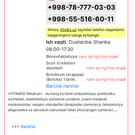
+998-78-777-03-03
+998-55-516-60-11
Iltimos,
Kliniks uz
saytidan telefon raqamlarini
topganingizni ularga aytsangiz
Ish vaqti:
Dushanba-Shanba
08:00-17:30
Biorevitalizatsiya
narx qo'ng'iroq orqali
Soch to'kilishini
davolash
narx qo'ng'iroq orqali
Botulinum terapiyasi
(Botoks) 1 birlik.
narx qo'ng'iroq orqali
Barcha narxlar
«VITAMED Medical» - bu keng ko'lamli ambulatoriya-poliklinika
xizmatlari, reabilitatsiya statsionar yordami, yuqori malakali
mutaxassislar, xalqaro standartlar darajasida zamonaviy laboratoriya,
diagnostika va davolash uskunalari bilan jihozlangan zamonav
...
>>>
Batafsil