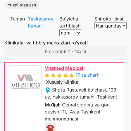
Yuzni tozalash
Tuman
Yakkasaroy
Bo'yicha
Shifokor jinsi
tumani
tartiblash
Klinikalar va tibbiy markazlari ro'yxati
Ko'rsatildi 1 - 14/14
Vitamed Medical
17 ta sharh
Xususiy klinika
Shota Rustaveli ko'chasi, 109
uy, Yakkasaroy tumani, Toshkent
Mo'ljal:
Gematologiya va qon
quyish ITI, "Asia Tashkent"
mehmonxonasi
☎