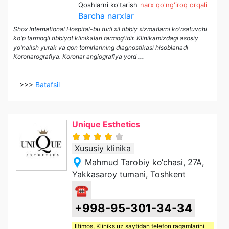
Qoshlarni ko'tarish
narx qo'ng'iroq orqali
Barcha narxlar
Shox International Hospital-bu turli xil tibbiy xizmatlarni ko'rsatuvchi
ko'p tarmoqli tibbiyot klinikalari tarmog'idir. Klinikamizdagi asosiy
yo'nalish yurak va qon tomirlarining diagnostikasi hisoblanadi
Koronarografiya. Koronar angiografiya yord
...
>>>
Batafsil
Unique Esthetics
Xususiy klinika
Mahmud Tarobiy ko‘chasi, 27A,
Yakkasaroy tumani, Toshkent
☎
+998-95-301-34-34
Iltimos,
Kliniks uz
saytidan telefon raqamlarini