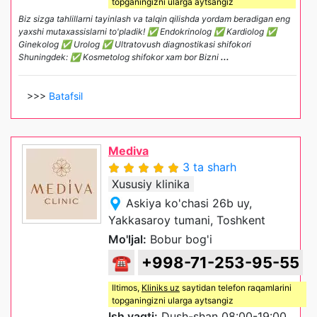
topganingizni ularga aytsangiz
Biz sizga tahlillarni tayinlash va talqin qilishda yordam beradigan eng
yaxshi mutaxassislarni to'pladik! ✅ Endokrinolog ✅ Kardiolog ✅
Ginekolog ✅ Urolog ✅ Ultratovush diagnostikasi shifokori
Shuningdek: ✅ Kosmetolog shifokor xam bor Bizni
...
>>>
Batafsil
Mediva
3 ta sharh
Xususiy klinika
Askiya ko'chasi 26b uy,
Yakkasaroy tumani, Toshkent
Mo'ljal:
Bobur bog'i
☎
+998-71-253-95-55
Iltimos,
Kliniks uz
saytidan telefon raqamlarini
topganingizni ularga aytsangiz
Ish vaqti:
Dush-shan 08:00-19:00