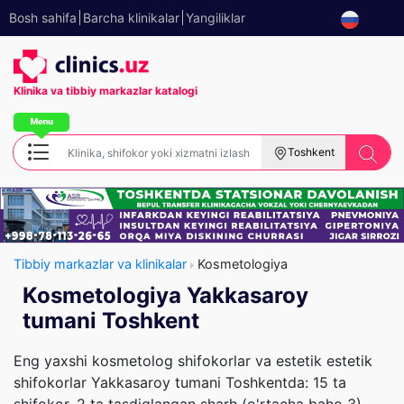
Bosh sahifa
Barcha klinikalar
Yangiliklar
Klinika va tibbiy
markazlar katalogi
Toshkent
Tibbiy markazlar va klinikalar
Kosmetologiya
Kosmetologiya Yakkasaroy
tumani Toshkent
Eng yaxshi kosmetolog shifokorlar va estetik estetik
shifokorlar Yakkasaroy tumani Toshkentda: 15 ta
shifokor, 2 ta tasdiqlangan sharh (o'rtacha baho 3),