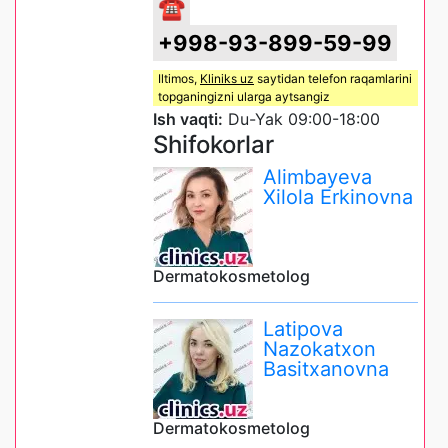
☎
+998-93-899-59-99
Iltimos,
Kliniks uz
saytidan telefon raqamlarini
topganingizni ularga aytsangiz
Ish vaqti:
Du-Yak 09:00-18:00
Shifokorlar
Alimbayeva
Xilola Erkinovna
Dermatokosmetolog
Latipova
Nazokatxon
Basitxanovna
Dermatokosmetolog