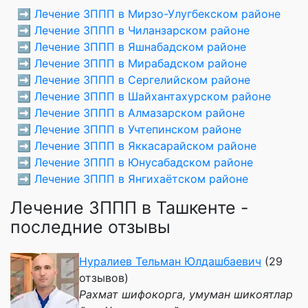
➡️
Лечение ЗППП в Мирзо-Улугбекском районе
➡️
Лечение ЗППП в Чиланзарском районе
➡️
Лечение ЗППП в Яшнабадском районе
➡️
Лечение ЗППП в Мирабадском районе
➡️
Лечение ЗППП в Сергелийском районе
➡️
Лечение ЗППП в Шайхантахурском районе
➡️
Лечение ЗППП в Алмазарском районе
➡️
Лечение ЗППП в Учтепинском районе
➡️
Лечение ЗППП в Яккасарайском районе
➡️
Лечение ЗППП в Юнусабадском районе
➡️
Лечение ЗППП в Янгихаётском районе
Лечение ЗППП в Ташкенте -
последние отзывы
Нуралиев Тельман Юлдашбаевич
(29
отзывов)
Рахмат шифокорга, умуман шикоятлар