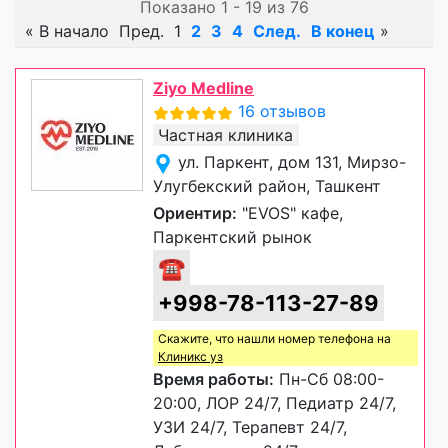
Показано 1 - 19 из 76
«
В начало
Пред.
1
2
3
4
След.
В конец
»
Ziyo Medline
16 отзывов
Частная клиника
ул. Паркент, дом 131, Мирзо-
Улугбекский район, Ташкент
Ориентир:
"EVOS" кафе,
Паркентский рынок
☎
+998-78-113-27-89
Скажите, что нашли номер телефона на
Клиникс уз
Время работы:
Пн-Сб 08:00-
20:00, ЛОР 24/7, Педиатр 24/7,
УЗИ 24/7, Терапевт 24/7,