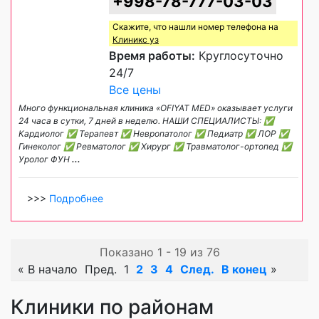
+998-78-777-03-03
Скажите, что нашли номер телефона на
Клиникс уз
Время работы:
Круглосуточно
24/7
Все цены
Много функциональная клиника «OFIYAT MED» оказывает услуги
24 часа в сутки, 7 дней в неделю. НАШИ СПЕЦИАЛИСТЫ: ✅
Кардиолог ✅ Терапевт ✅ Невропатолог ✅ Педиатр ✅ ЛОР ✅
Гинеколог ✅ Ревматолог ✅ Хирург ✅ Травматолог-ортопед ✅
Уролог ФУН
...
>>>
Подробнее
Показано 1 - 19 из 76
«
В начало
Пред.
1
2
3
4
След.
В конец
»
Клиники по районам