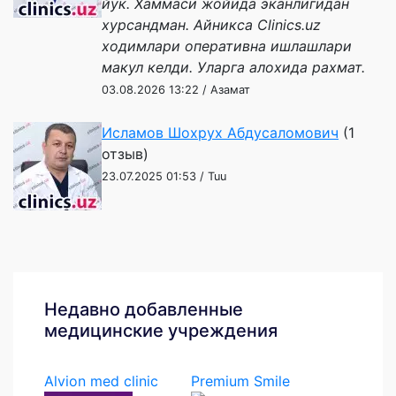
йук. Хаммаси жойида эканлигидан
хурсандман. Айникса Clinics.uz
ходимлари оперативна ишлашлари
макул келди. Уларга алохида рахмат.
03.08.2026 13:22 / Азамат
Исламов Шохрух Абдусаломович
(1
отзыв)
23.07.2025 01:53 / Tuu
Недавно добавленные
медицинские учреждения
Alvion med clinic
Premium Smile