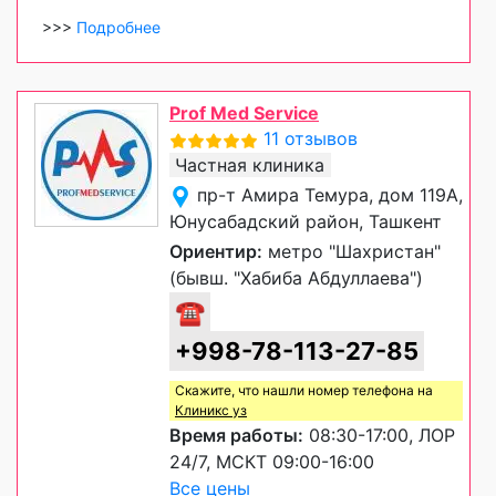
>>>
Подробнее
Prof Med Service
11 отзывов
Частная клиника
пр-т Амира Темура, дом 119А,
Юнусабадский район, Ташкент
Ориентир:
метро "Шахристан"
(бывш. "Хабиба Абдуллаева")
☎
+998-78-113-27-85
Скажите, что нашли номер телефона на
Клиникс уз
Время работы:
08:30-17:00, ЛОР
24/7, МСКТ 09:00-16:00
Все цены